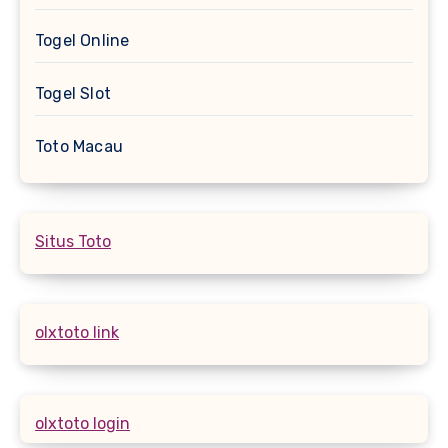
Togel Online
Togel Slot
Toto Macau
Situs Toto
olxtoto link
olxtoto login