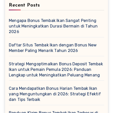
Recent Posts
Mengapa Bonus Tembak Ikan Sangat Penting
untuk Meningkatkan Durasi Bermain di Tahun
2026
Daftar Situs Tembak Ikan dengan Bonus New
Member Paling Menarik Tahun 2026
Strategi Mengoptimalkan Bonus Deposit Tembak
Ikan untuk Pemain Pemula 2026: Panduan
Lengkap untuk Meningkatkan Peluang Menang
Cara Mendapatkan Bonus Harian Tembak Ikan
yang Menguntungkan di 2026: Strategi Efektif
dan Tips Terbaik
Panduan Klaim Bonus Tembak Ikan Terbesar di