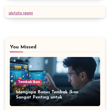
olxtoto resmi
You Missed
Tembak Ikan
Mengapa Bonus Tembak Ikan
Sangat Penting untuk
Meningkatkan Durasi Bermain di
Tahun 2026