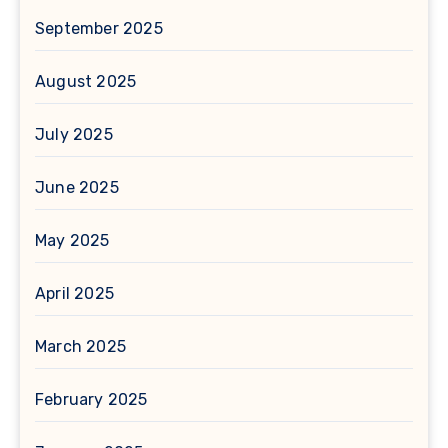
September 2025
August 2025
July 2025
June 2025
May 2025
April 2025
March 2025
February 2025