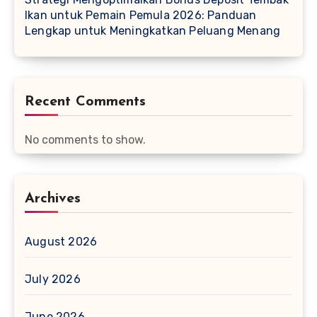
Ikan untuk Pemain Pemula 2026: Panduan
Lengkap untuk Meningkatkan Peluang Menang
Recent Comments
No comments to show.
Archives
August 2026
July 2026
June 2026