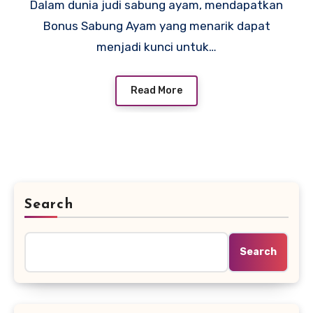
Dalam dunia judi sabung ayam, mendapatkan
Bonus Sabung Ayam yang menarik dapat
menjadi kunci untuk…
Read More
Search
Search