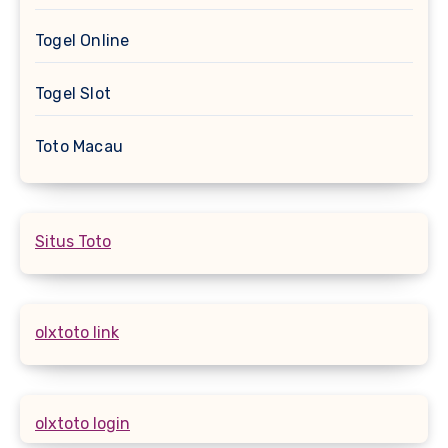
Togel Online
Togel Slot
Toto Macau
Situs Toto
olxtoto link
olxtoto login