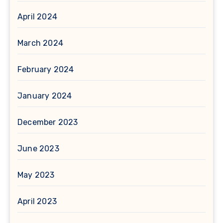
April 2024
March 2024
February 2024
January 2024
December 2023
June 2023
May 2023
April 2023