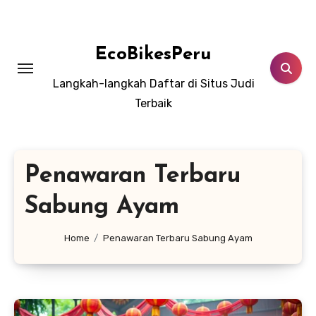
Skip
to
content
EcoBikesPeru
Langkah-langkah Daftar di Situs Judi
Terbaik
Penawaran Terbaru
Sabung Ayam
Home
Penawaran Terbaru Sabung Ayam