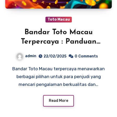
Toto Macau
Bandar Toto Macau
Terpercaya : Panduan
Menang Bermain
admin
22/02/2025
0
Comments
Bandar Toto Macau terpercaya menawarkan
berbagai pilihan untuk para penjudi yang
mencari pengalaman berkualitas dan…
Read More