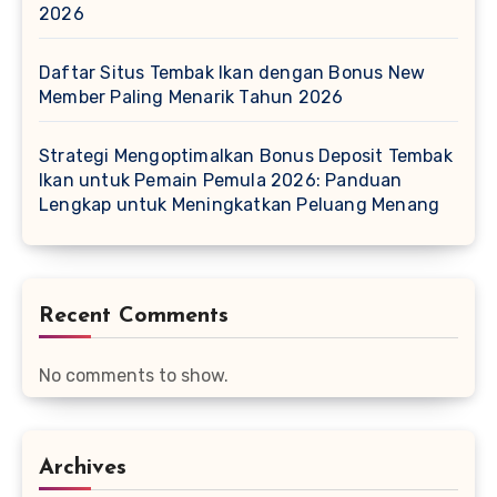
2026
Daftar Situs Tembak Ikan dengan Bonus New
Member Paling Menarik Tahun 2026
Strategi Mengoptimalkan Bonus Deposit Tembak
Ikan untuk Pemain Pemula 2026: Panduan
Lengkap untuk Meningkatkan Peluang Menang
Recent Comments
No comments to show.
Archives