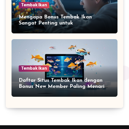
Tembak Ikan
Mengapa Bonus Tembak Ikan
Sangat Penting untuk
Meningkatkan Durasi Bermain di
Tahun 2026
Tembak Ikan
Daftar Situs Tembak Ikan dengan
Bonus New Member Paling Menarik
Tahun 2026