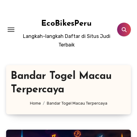
Skip
to
content
EcoBikesPeru
Langkah-langkah Daftar di Situs Judi
Terbaik
Bandar Togel Macau
Terpercaya
Home
Bandar Togel Macau Terpercaya