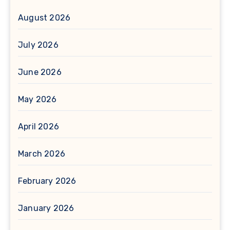
August 2026
July 2026
June 2026
May 2026
April 2026
March 2026
February 2026
January 2026