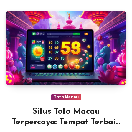
Toto Macau
Situs Toto Macau
Terpercaya: Tempat Terbaik