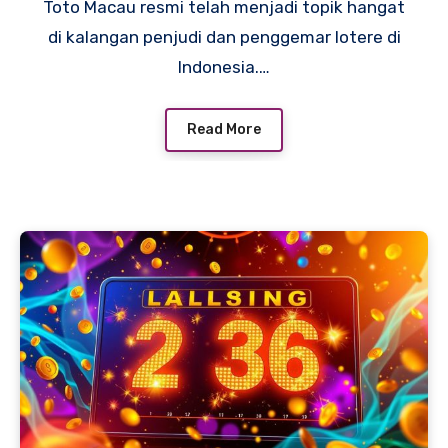
Toto Macau resmi telah menjadi topik hangat
di kalangan penjudi dan penggemar lotere di
Indonesia.…
Read More