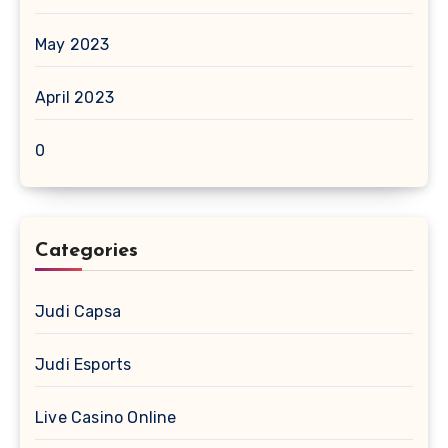
May 2023
April 2023
0
Categories
Judi Capsa
Judi Esports
Live Casino Online