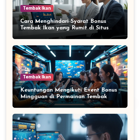
Tembak Ikan
Cara Menghindari Syarat Bonus
Tembak Ikan yang Rumit di Situs
Terpercaya 2026: Panduan Praktis
dan Efektif
Tembak Ikan
Keuntungan Mengikuti Event Bonus
Mingguan di Permainan Tembak
Ikan Online 2026: Strategi Menang
Maksimal