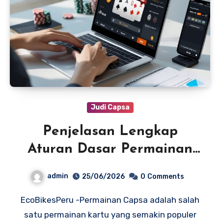
Judi Capsa
Penjelasan Lengkap
Aturan Dasar Permainan
Capsa di Bandar Online
admin
25/06/2026
0
Comments
Untuk Pemula
EcoBikesPeru -Permainan Capsa adalah salah
satu permainan kartu yang semakin populer