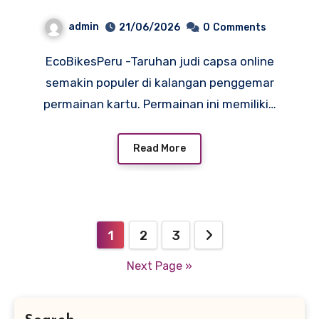
dan Cara Kerja
admin
21/06/2026
0
Comments
Permainannya Secara
EcoBikesPeru -Taruhan judi capsa online
Lengkap
semakin populer di kalangan penggemar
permainan kartu. Permainan ini memiliki…
Read More
Posts
1
2
3
pagination
Next Page »