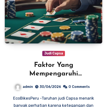
Judi Capsa
Faktor Yang
Mempengaruhi
Kemenangan Dalam
admin
30/06/2026
0
Comments
Taruhan Judi Capsa:
EcoBikesPeru -Taruhan judi Capsa menarik
Analisis Dan Strategi
banyak perhatian karena ketegangan dan