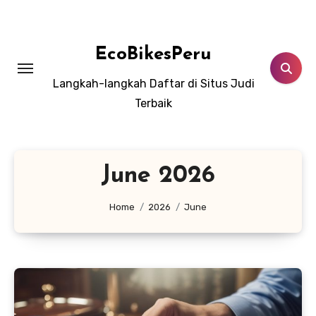
Skip
to
content
EcoBikesPeru
Langkah-langkah Daftar di Situs Judi
Terbaik
June 2026
Home
2026
June