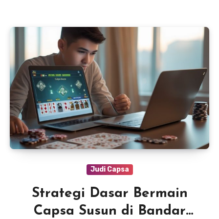
Judi Capsa
Strategi Dasar Bermain
Capsa Susun di Bandar