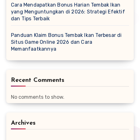
Cara Mendapatkan Bonus Harian Tembak Ikan
yang Menguntungkan di 2026: Strategi Efektif
dan Tips Terbaik
Panduan Klaim Bonus Tembak Ikan Terbesar di
Situs Game Online 2026 dan Cara
Memanfaatkannya
Recent Comments
No comments to show.
Archives