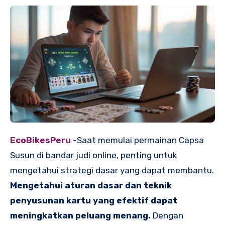
EcoBikesPeru
-Saat memulai permainan Capsa
Susun di bandar judi online, penting untuk
mengetahui strategi dasar yang dapat membantu.
Mengetahui aturan dasar dan teknik
penyusunan kartu yang efektif dapat
meningkatkan peluang menang.
Dengan