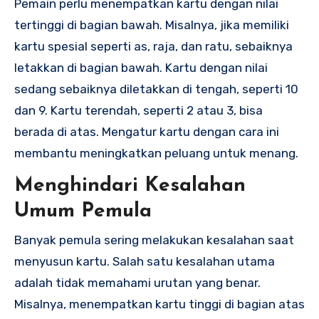
Pemain perlu menempatkan kartu dengan nilai
tertinggi di bagian bawah. Misalnya, jika memiliki
kartu spesial seperti as, raja, dan ratu, sebaiknya
letakkan di bagian bawah. Kartu dengan nilai
sedang sebaiknya diletakkan di tengah, seperti 10
dan 9. Kartu terendah, seperti 2 atau 3, bisa
berada di atas. Mengatur kartu dengan cara ini
membantu meningkatkan peluang untuk menang.
Menghindari Kesalahan
Umum Pemula
Banyak pemula sering melakukan kesalahan saat
menyusun kartu. Salah satu kesalahan utama
adalah tidak memahami urutan yang benar.
Misalnya, menempatkan kartu tinggi di bagian atas