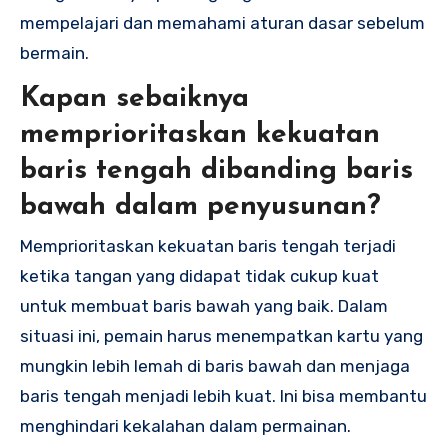
mempelajari dan memahami aturan dasar sebelum
bermain.
Kapan sebaiknya
memprioritaskan kekuatan
baris tengah dibanding baris
bawah dalam penyusunan?
Memprioritaskan kekuatan baris tengah terjadi
ketika tangan yang didapat tidak cukup kuat
untuk membuat baris bawah yang baik. Dalam
situasi ini, pemain harus menempatkan kartu yang
mungkin lebih lemah di baris bawah dan menjaga
baris tengah menjadi lebih kuat. Ini bisa membantu
menghindari kekalahan dalam permainan.