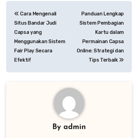
Post
Cara Mengenali
Panduan Lengkap
navigation
Situs Bandar Judi
Sistem Pembagian
Capsa yang
Kartu dalam
Menggunakan Sistem
Permainan Capsa
Fair Play Secara
Online: Strategi dan
Efektif
Tips Terbaik
By
admin