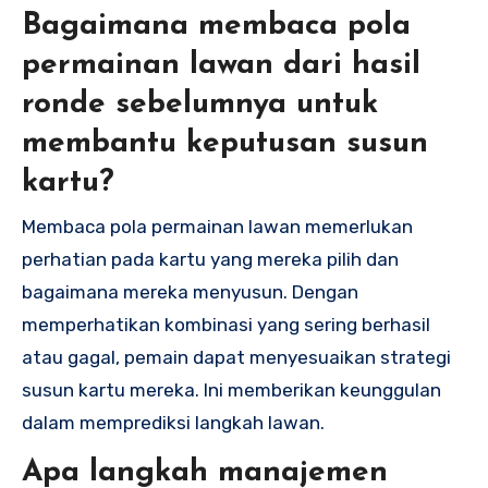
Bagaimana membaca pola
permainan lawan dari hasil
ronde sebelumnya untuk
membantu keputusan susun
kartu?
Membaca pola permainan lawan memerlukan
perhatian pada kartu yang mereka pilih dan
bagaimana mereka menyusun. Dengan
memperhatikan kombinasi yang sering berhasil
atau gagal, pemain dapat menyesuaikan strategi
susun kartu mereka. Ini memberikan keunggulan
dalam memprediksi langkah lawan.
Apa langkah manajemen