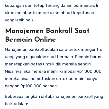
keuangan dan tetap tenang dalam permainan. Ini
akan membantu mereka membuat keputusan
yang lebih baik.
Manajemen Bankroll Saat
Bermain Online
Manajemen bankroll adalah cara untuk mengontrol
uang yang digunakan saat bermain. Pemain harus
menetapkan batas untuk diri mereka sendiri.
Misalnya, jika mereka memiliki modal Rp1.000.000,
mereka bisa memutuskan untuk bermain hanya
dengan Rp100.000 per sesi.
Beberapa langkah untuk manajemen bankroll yang
baik adalah: