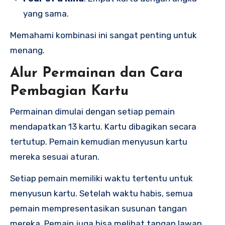
yang sama.
Memahami kombinasi ini sangat penting untuk
menang.
Alur Permainan dan Cara
Pembagian Kartu
Permainan dimulai dengan setiap pemain
mendapatkan 13 kartu. Kartu dibagikan secara
tertutup. Pemain kemudian menyusun kartu
mereka sesuai aturan.
Setiap pemain memiliki waktu tertentu untuk
menyusun kartu. Setelah waktu habis, semua
pemain mempresentasikan susunan tangan
mereka. Pemain juga bisa melihat tangan lawan