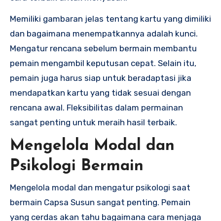
Memiliki gambaran jelas tentang kartu yang dimiliki
dan bagaimana menempatkannya adalah kunci.
Mengatur rencana sebelum bermain membantu
pemain mengambil keputusan cepat. Selain itu,
pemain juga harus siap untuk beradaptasi jika
mendapatkan kartu yang tidak sesuai dengan
rencana awal. Fleksibilitas dalam permainan
sangat penting untuk meraih hasil terbaik.
Mengelola Modal dan
Psikologi Bermain
Mengelola modal dan mengatur psikologi saat
bermain Capsa Susun sangat penting. Pemain
yang cerdas akan tahu bagaimana cara menjaga