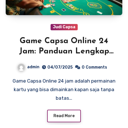
Judi Capsa
Game Capsa Online 24
Jam: Panduan Lengkap
dan Tips Bermain
admin
04/07/2025
0
Comments
Terpercaya
Game Capsa Online 24 jam adalah permainan
kartu yang bisa dimainkan kapan saja tanpa
batas…
Read More