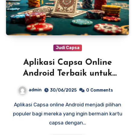
Judi Capsa
Aplikasi Capsa Online
Android Terbaik untuk
Pengalaman Bermain yang
admin
30/06/2025
0
Comments
Lancar
Aplikasi Capsa online Android menjadi pilihan
populer bagi mereka yang ingin bermain kartu
capsa dengan…