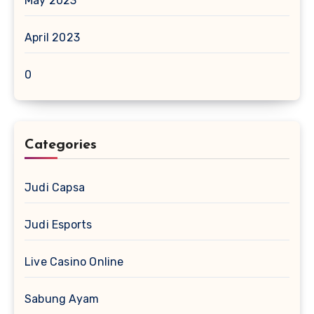
May 2023
April 2023
0
Categories
Judi Capsa
Judi Esports
Live Casino Online
Sabung Ayam