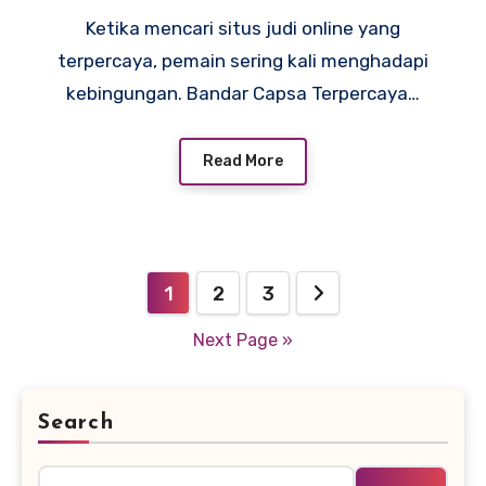
Ketika mencari situs judi online yang
terpercaya, pemain sering kali menghadapi
kebingungan. Bandar Capsa Terpercaya…
Read More
Posts
1
2
3
pagination
Next Page »
Search