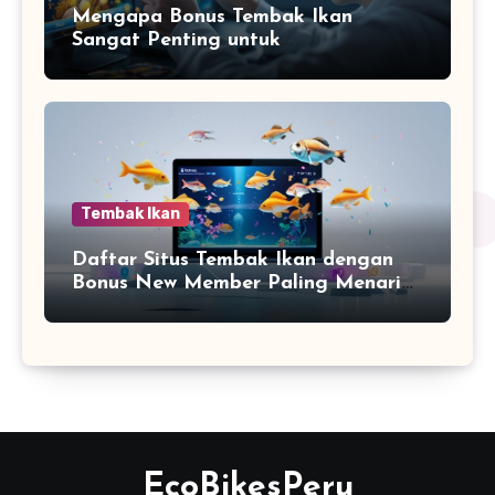
Mengapa Bonus Tembak Ikan
Sangat Penting untuk
Meningkatkan Durasi Bermain di
Tahun 2026
Tembak Ikan
Daftar Situs Tembak Ikan dengan
Bonus New Member Paling Menarik
Tahun 2026
EcoBikesPeru