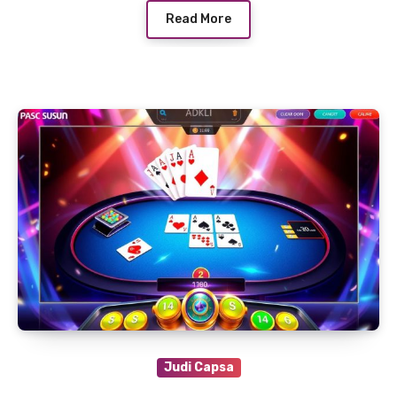
Read More
Judi Capsa