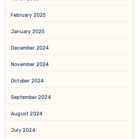
February 2025
January 2025
December 2024
November 2024
October 2024
September 2024
August 2024
July 2024