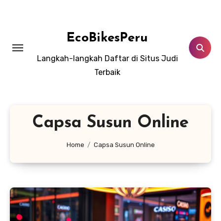
Skip
to
content
EcoBikesPeru
Langkah-langkah Daftar di Situs Judi
Terbaik
Capsa Susun Online
Home
Capsa Susun Online