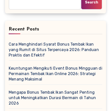
Search
Recent Posts
Cara Menghindari Syarat Bonus Tembak Ikan
yang Rumit di Situs Terpercaya 2026: Panduan
Praktis dan Efektif
Keuntungan Mengikuti Event Bonus Mingguan di
Permainan Tembak Ikan Online 2026: Strategi
Menang Maksimal
Mengapa Bonus Tembak Ikan Sangat Penting
untuk Meningkatkan Durasi Bermain di Tahun
2026