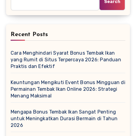
Search
Recent Posts
Cara Menghindari Syarat Bonus Tembak Ikan
yang Rumit di Situs Terpercaya 2026: Panduan
Praktis dan Efektif
Keuntungan Mengikuti Event Bonus Mingguan di
Permainan Tembak Ikan Online 2026: Strategi
Menang Maksimal
Mengapa Bonus Tembak Ikan Sangat Penting
untuk Meningkatkan Durasi Bermain di Tahun
2026