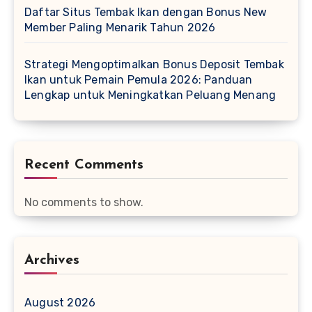
Daftar Situs Tembak Ikan dengan Bonus New
Member Paling Menarik Tahun 2026
Strategi Mengoptimalkan Bonus Deposit Tembak
Ikan untuk Pemain Pemula 2026: Panduan
Lengkap untuk Meningkatkan Peluang Menang
Recent Comments
No comments to show.
Archives
August 2026