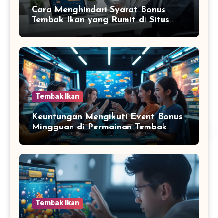
Cara Menghindari Syarat Bonus
Tembak Ikan yang Rumit di Situs
Terpercaya 2026: Panduan Praktis
dan Efektif
Tembak Ikan
Keuntungan Mengikuti Event Bonus
Mingguan di Permainan Tembak
Ikan Online 2026: Strategi Menang
Maksimal
Tembak Ikan