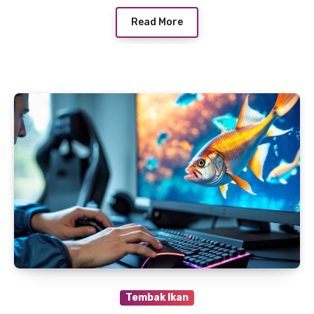
Read More
Tembak Ikan