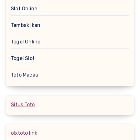
Slot Online
Tembak Ikan
Togel Online
Togel Slot
Toto Macau
Situs Toto
olxtoto link