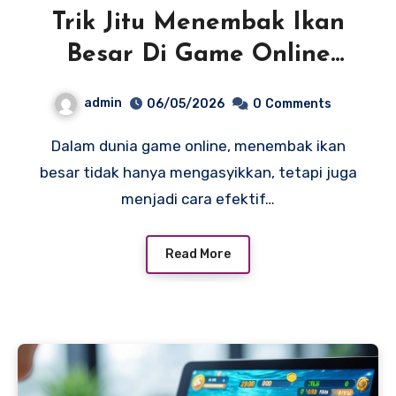
Trik Jitu Menembak Ikan
Besar Di Game Online
Agar Dapat Koin Banyak
admin
06/05/2026
0
Comments
Dengan Mudah
Dalam dunia game online, menembak ikan
besar tidak hanya mengasyikkan, tetapi juga
menjadi cara efektif…
Read More