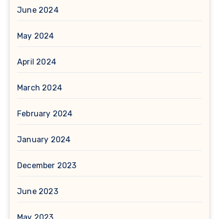
June 2024
May 2024
April 2024
March 2024
February 2024
January 2024
December 2023
June 2023
May 2023