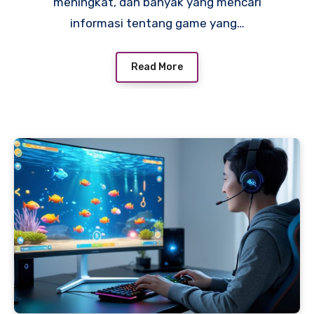
meningkat, dan banyak yang mencari
informasi tentang game yang…
Read More