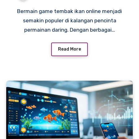
Jackpot dan Raih
Bermain game tembak ikan online menjadi
Kemenangan Besar
semakin populer di kalangan pencinta
permainan daring. Dengan berbagai…
Read More