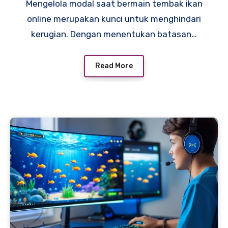
Mengelola modal saat bermain tembak ikan
online merupakan kunci untuk menghindari
kerugian. Dengan menentukan batasan…
Read More