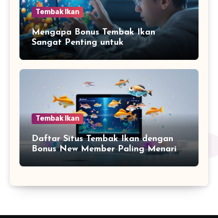
Tembak Ikan
Mengapa Bonus Tembak Ikan
Sangat Penting untuk
Meningkatkan Durasi Bermain di
Tahun 2026
Tembak Ikan
Daftar Situs Tembak Ikan dengan
Bonus New Member Paling Menarik
Tahun 2026