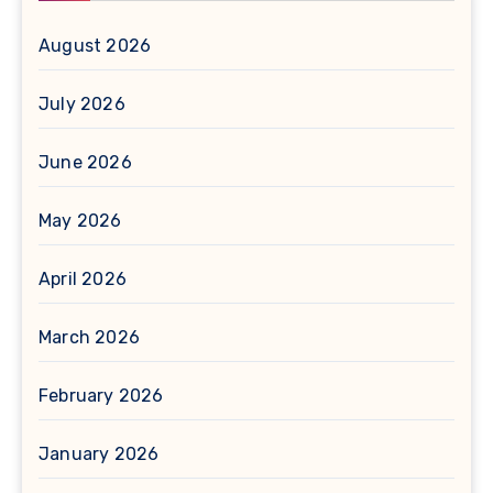
August 2026
July 2026
June 2026
May 2026
April 2026
March 2026
February 2026
January 2026