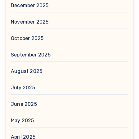
December 2025
November 2025
October 2025
September 2025
August 2025
July 2025
June 2025
May 2025
April 2025