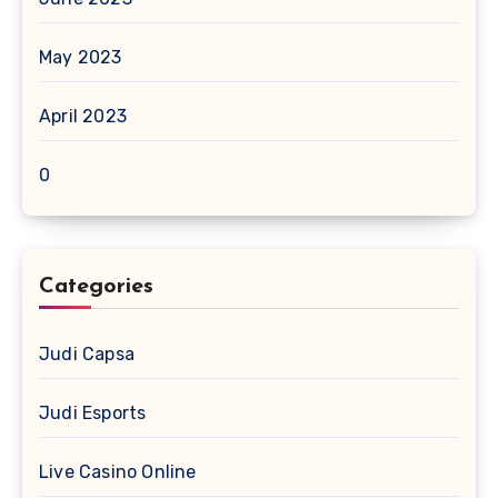
May 2023
April 2023
0
Categories
Judi Capsa
Judi Esports
Live Casino Online