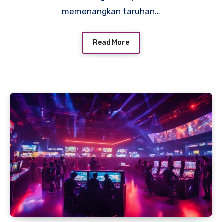
memenangkan taruhan…
Read More