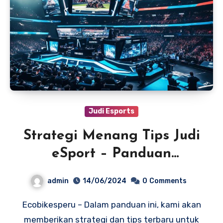
Judi Esports
Strategi Menang Tips Judi
eSport – Panduan
Terupdate
admin
14/06/2024
0
Comments
Ecobikesperu – Dalam panduan ini, kami akan
memberikan strategi dan tips terbaru untuk