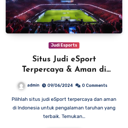
Judi Esports
Situs Judi eSport
Terpercaya & Aman di
Indonesia
admin
09/06/2024
0
Comments
Pilihlah situs judi eSport terpercaya dan aman
di Indonesia untuk pengalaman taruhan yang
terbaik. Temukan…