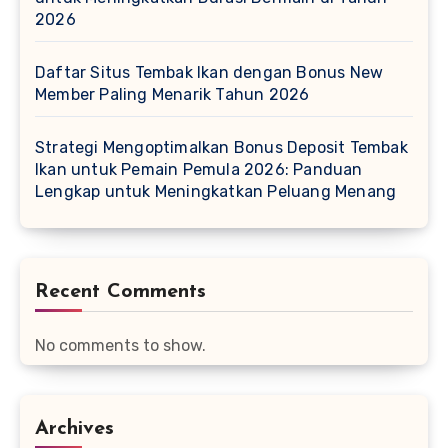
2026
Daftar Situs Tembak Ikan dengan Bonus New
Member Paling Menarik Tahun 2026
Strategi Mengoptimalkan Bonus Deposit Tembak
Ikan untuk Pemain Pemula 2026: Panduan
Lengkap untuk Meningkatkan Peluang Menang
Recent Comments
No comments to show.
Archives