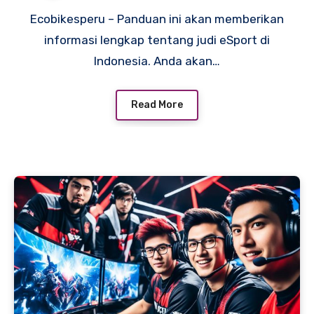
Ecobikesperu – Panduan ini akan memberikan
informasi lengkap tentang judi eSport di
Indonesia. Anda akan…
Read More