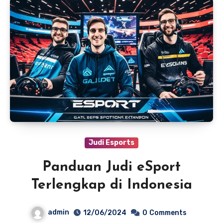
Judi Esports
Panduan Judi eSport
Terlengkap di Indonesia
admin
12/06/2024
0
Comments