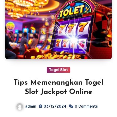
Togel Slot
Tips Memenangkan Togel
Slot Jackpot Online
admin
03/12/2024
0
Comments