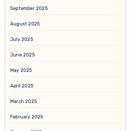
September 2025
August 2025
July 2025
June 2025
May 2025
April 2025
March 2025
February 2025