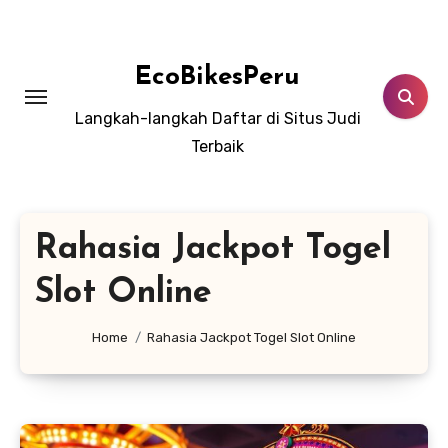
Skip
to
content
EcoBikesPeru
Langkah-langkah Daftar di Situs Judi
Terbaik
Rahasia Jackpot Togel
Slot Online
Home
Rahasia Jackpot Togel Slot Online