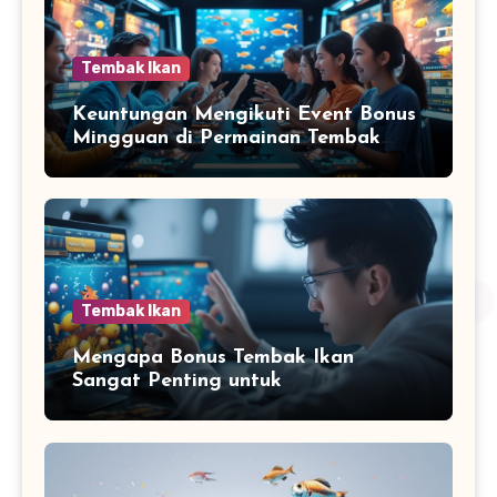
Tembak Ikan
Keuntungan Mengikuti Event Bonus
Mingguan di Permainan Tembak
Ikan Online 2026: Strategi Menang
Maksimal
Tembak Ikan
Mengapa Bonus Tembak Ikan
Sangat Penting untuk
Meningkatkan Durasi Bermain di
Tahun 2026