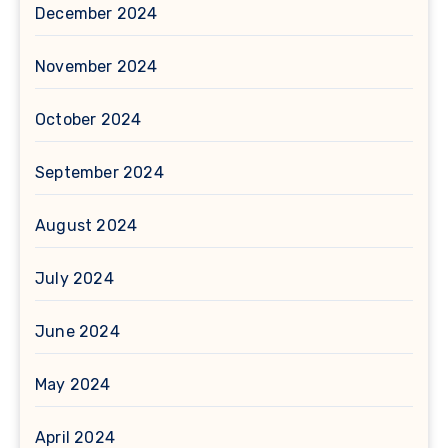
December 2024
November 2024
October 2024
September 2024
August 2024
July 2024
June 2024
May 2024
April 2024