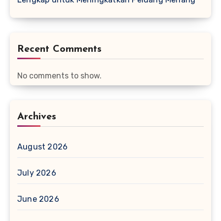
Recent Comments
No comments to show.
Archives
August 2026
July 2026
June 2026