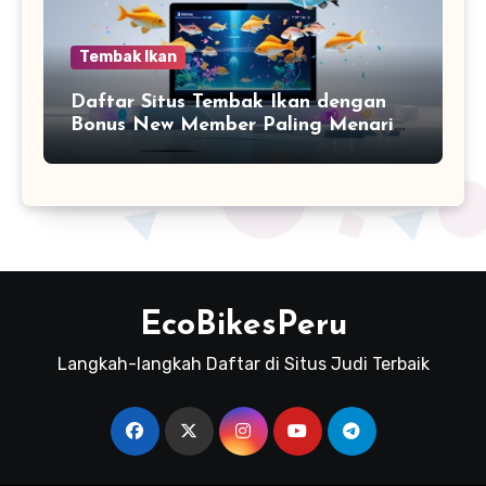
Tembak Ikan
Daftar Situs Tembak Ikan dengan
Bonus New Member Paling Menarik
Tahun 2026
EcoBikesPeru
Langkah-langkah Daftar di Situs Judi Terbaik