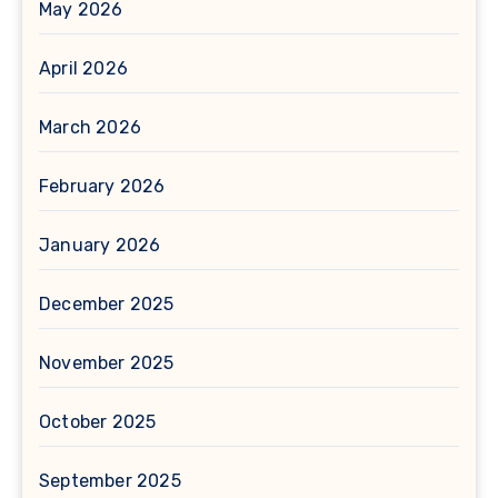
May 2026
April 2026
March 2026
February 2026
January 2026
December 2025
November 2025
October 2025
September 2025