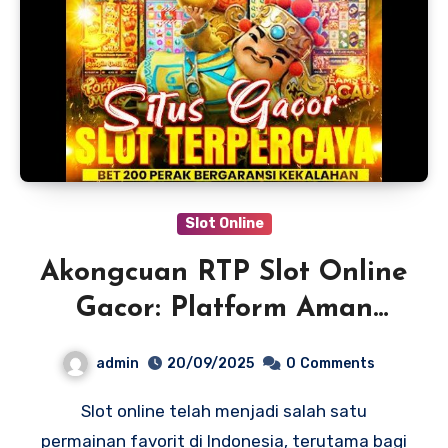
Slot Online
Akongcuan RTP Slot Online
Gacor: Platform Aman
dengan Peluang Menang
admin
20/09/2025
0
Comments
Tinggi
Slot online telah menjadi salah satu
permainan favorit di Indonesia, terutama bagi