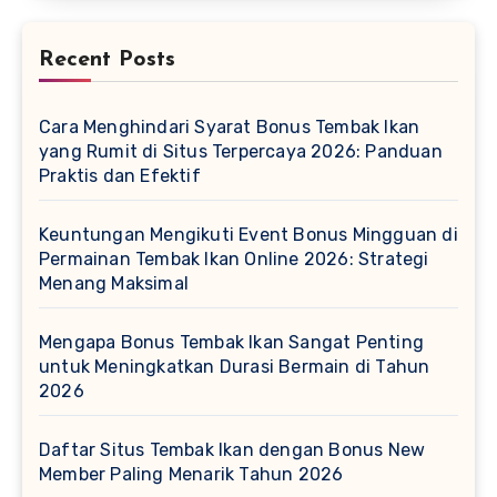
Recent Posts
Cara Menghindari Syarat Bonus Tembak Ikan
yang Rumit di Situs Terpercaya 2026: Panduan
Praktis dan Efektif
Keuntungan Mengikuti Event Bonus Mingguan di
Permainan Tembak Ikan Online 2026: Strategi
Menang Maksimal
Mengapa Bonus Tembak Ikan Sangat Penting
untuk Meningkatkan Durasi Bermain di Tahun
2026
Daftar Situs Tembak Ikan dengan Bonus New
Member Paling Menarik Tahun 2026