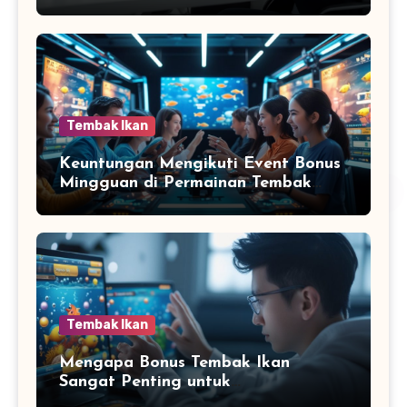
Terpercaya 2026: Panduan Praktis
dan Efektif
Tembak Ikan
Keuntungan Mengikuti Event Bonus
Mingguan di Permainan Tembak
Ikan Online 2026: Strategi Menang
Maksimal
Tembak Ikan
Mengapa Bonus Tembak Ikan
Sangat Penting untuk
Meningkatkan Durasi Bermain di