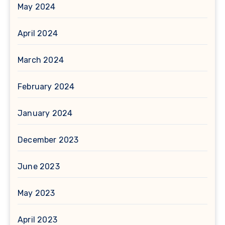
May 2024
April 2024
March 2024
February 2024
January 2024
December 2023
June 2023
May 2023
April 2023