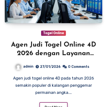
Togel Online
Agen Judi Togel Online 4D
2026 dengan Layanan
Customer Service 24 Jam
admin
27/01/2026
0
Comments
yang Terpercaya
Agen judi togel online 4D pada tahun 2026
semakin populer di kalangan penggemar
permainan angka.…