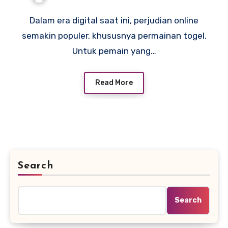
untuk Pemain Cerdas
Dalam era digital saat ini, perjudian online
semakin populer, khususnya permainan togel.
Untuk pemain yang…
Read More
Search
Search