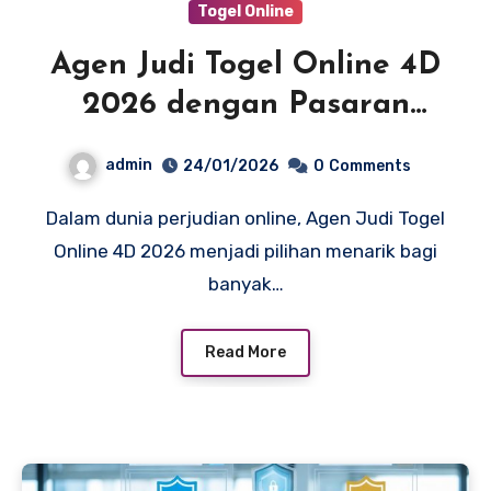
Togel Online
Agen Judi Togel Online 4D
2026 dengan Pasaran
Lengkap dan Odds Terbaik
admin
24/01/2026
0
Comments
Dalam dunia perjudian online, Agen Judi Togel
Online 4D 2026 menjadi pilihan menarik bagi
banyak…
Read More