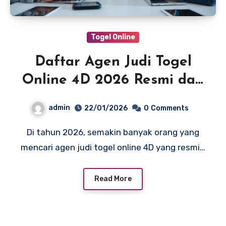
Togel Online
Daftar Agen Judi Togel
Online 4D 2026 Resmi dan
Paling Banyak Dicari di
admin
22/01/2026
0
Comments
Indonesia
Di tahun 2026, semakin banyak orang yang
mencari agen judi togel online 4D yang resmi…
Read More