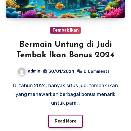
Tembak Ikan
Bermain Untung di Judi
Tembak Ikan Bonus 2024
admin
30/01/2024
0
Comments
Di tahun 2024, banyak situs judi tembak ikan
yang menawarkan berbagai bonus menarik
untuk para…
Read More