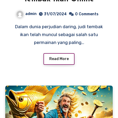
admin
31/07/2024
0
Comments
Dalam dunia perjudian daring, judi tembak
ikan telah muncul sebagai salah satu
permainan yang paling…
Read More