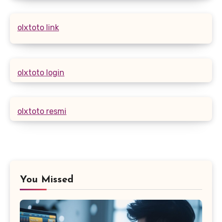
olxtoto link
olxtoto login
olxtoto resmi
You Missed