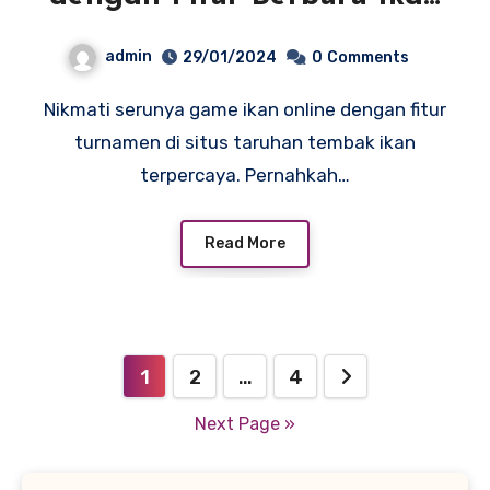
Turnamen
admin
29/01/2024
0
Comments
Nikmati serunya game ikan online dengan fitur
turnamen di situs taruhan tembak ikan
terpercaya. Pernahkah…
Read More
Posts
1
2
…
4
pagination
Next Page »