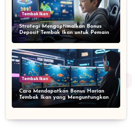
Tembak Ikan
Strategi Mengoptimalkan Bonus
Deposit Tembak Ikan untuk Pemain
Pemula 2026: Panduan Lengkap
untuk Meningkatkan Peluang
Menang
Tembak Ikan
Cara Mendapatkan Bonus Harian
Tembak Ikan yang Menguntungkan
di 2026: Strategi Efektif dan Tips
Terbaik