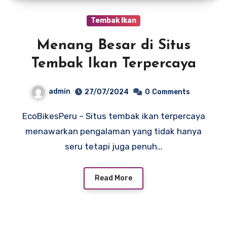
Tembak Ikan
Menang Besar di Situs
Tembak Ikan Terpercaya
admin
27/07/2024
0
Comments
EcoBikesPeru – Situs tembak ikan terpercaya
menawarkan pengalaman yang tidak hanya
seru tetapi juga penuh…
Read More