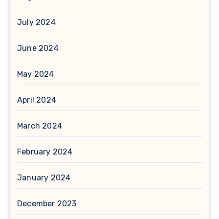
July 2024
June 2024
May 2024
April 2024
March 2024
February 2024
January 2024
December 2023