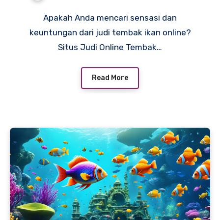
Apakah Anda mencari sensasi dan
keuntungan dari judi tembak ikan online?
Situs Judi Online Tembak…
Read More