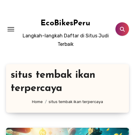
Skip
to
content
EcoBikesPeru
Langkah-langkah Daftar di Situs Judi
Terbaik
situs tembak ikan
terpercaya
Home
situs tembak ikan terpercaya