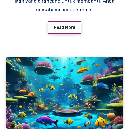
ikan yang dirancang untuk membantu Anda
memahami cara bermain…
Read More