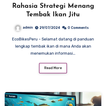
Rahasia Strategi Menang
Tembak Ikan Jitu
admin
29/07/2024
0
Comments
EcoBikesPeru – Selamat datang di panduan
lengkap tembak ikan di mana Anda akan
menemukan informasi…
Read More