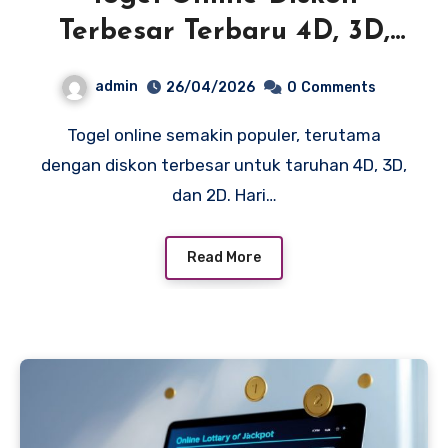
Terbesar Terbaru 4D, 3D,
2D Live Result Hari Ini
admin
26/04/2026
0
Comments
Togel online semakin populer, terutama
dengan diskon terbesar untuk taruhan 4D, 3D,
dan 2D. Hari…
Read More