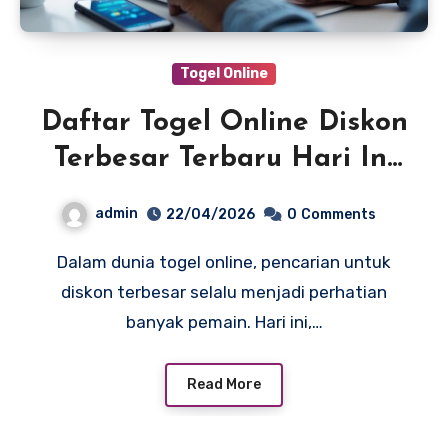
Togel Online
Daftar Togel Online Diskon
Terbesar Terbaru Hari Ini
Paling Gacor
admin
22/04/2026
0
Comments
Dalam dunia togel online, pencarian untuk
diskon terbesar selalu menjadi perhatian
banyak pemain. Hari ini,…
Read More