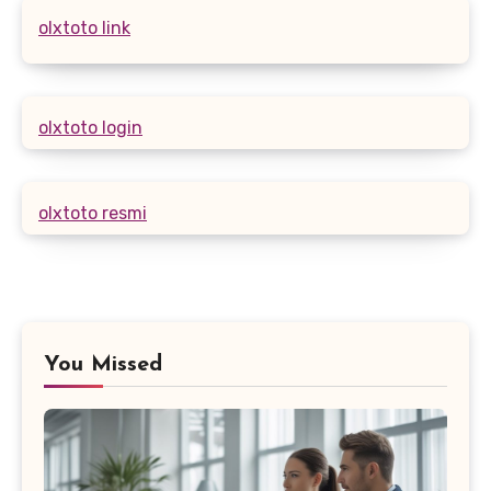
olxtoto link
olxtoto login
olxtoto resmi
You Missed