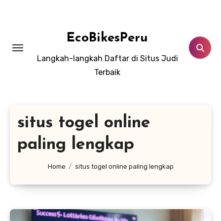
Skip
to
content
EcoBikesPeru
Langkah-langkah Daftar di Situs Judi
Terbaik
situs togel online
paling lengkap
Home
situs togel online paling lengkap