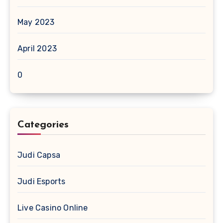
May 2023
April 2023
0
Categories
Judi Capsa
Judi Esports
Live Casino Online