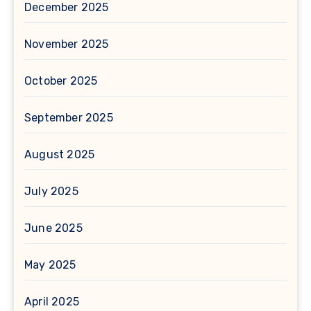
December 2025
November 2025
October 2025
September 2025
August 2025
July 2025
June 2025
May 2025
April 2025