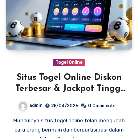
Togel Online
Situs Togel Online Diskon
Terbesar & Jackpot Tinggi
Paling Gacor Hari Ini:
admin
25/04/2026
0
Comments
Panduan Lengkap untuk
Munculnya situs togel online telah mengubah
Pemain
cara orang bermain dan berpartisipasi dalam