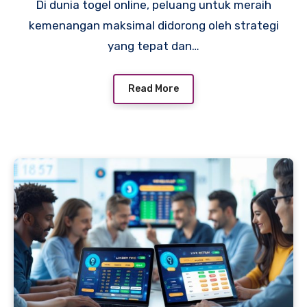
Di dunia togel online, peluang untuk meraih
Terbaik
kemenangan maksimal didorong oleh strategi
yang tepat dan…
Read More