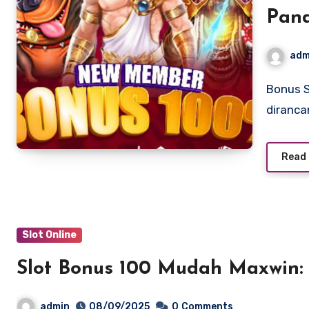
Pan
Keu
adm
Bonus Slot 100 New Member adalah tawaran menarik yang
diranca
Read
Slot Online
Slot Bonus 100 Mudah Maxwin
admin
08/09/2025
0
Comments