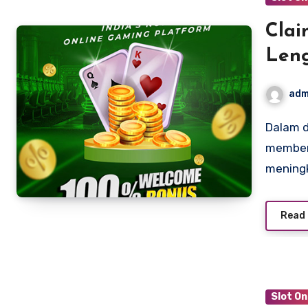
Clai
Len
Keu
adm
Dalam dunia permainan slot online, Claim Bonus Slot 100
member
mening
Read
Slot On