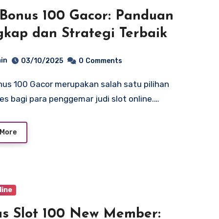
 Bonus 100 Gacor: Panduan
kap dan Strategi Terbaik
in
03/10/2025
0
Comments
es bagi para penggemar judi slot online.…
 More
line
s Slot 100 New Member: