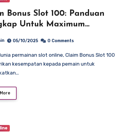
m Bonus Slot 100: Panduan
gkap Untuk Maximum
ntungan
in
05/10/2025
0
Comments
ikan kesempatan kepada pemain untuk
katkan…
 More
line