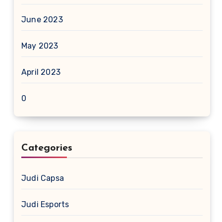
June 2023
May 2023
April 2023
0
Categories
Judi Capsa
Judi Esports