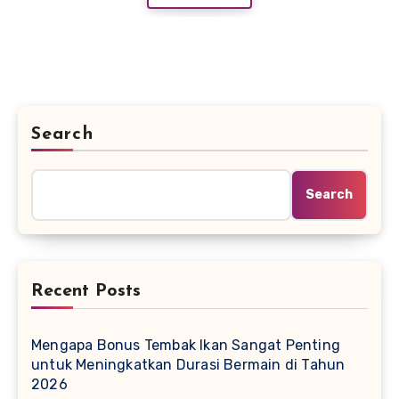
Search
Search
Recent Posts
Mengapa Bonus Tembak Ikan Sangat Penting
untuk Meningkatkan Durasi Bermain di Tahun
2026