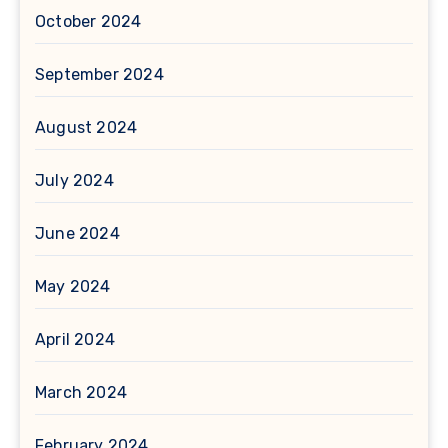
October 2024
September 2024
August 2024
July 2024
June 2024
May 2024
April 2024
March 2024
February 2024