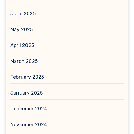
June 2025
May 2025
April 2025
March 2025
February 2025
January 2025
December 2024
November 2024