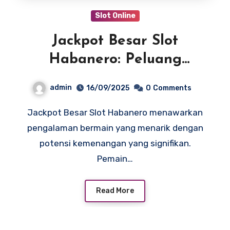
Slot Online
Jackpot Besar Slot
Habanero: Peluang
Menang Besar dan
admin
16/09/2025
0
Comments
Strategi Bermain
Jackpot Besar Slot Habanero menawarkan
pengalaman bermain yang menarik dengan
potensi kemenangan yang signifikan.
Pemain…
Read More