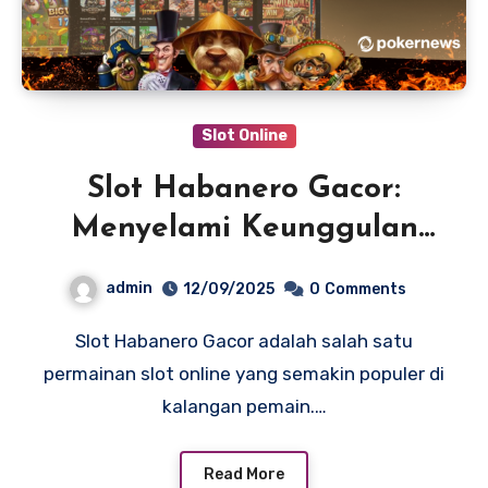
Slot Online
Slot Habanero Gacor:
Menyelami Keunggulan
dan Peluang Menang
admin
12/09/2025
0
Comments
Slot Habanero Gacor adalah salah satu
permainan slot online yang semakin populer di
kalangan pemain.…
Read More