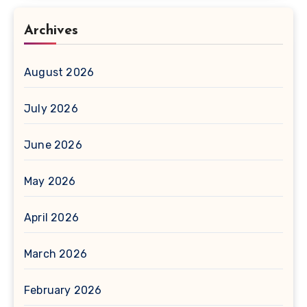
Archives
August 2026
July 2026
June 2026
May 2026
April 2026
March 2026
February 2026