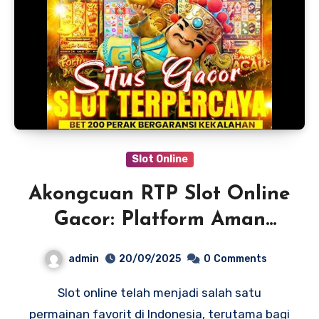
Slot Online
Akongcuan RTP Slot Online
Gacor: Platform Aman
dengan Peluang Menang
admin
20/09/2025
0
Comments
Tinggi
Slot online telah menjadi salah satu
permainan favorit di Indonesia, terutama bagi