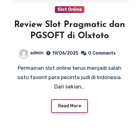
Slot Online
Review Slot Pragmatic dan
PGSOFT di Olxtoto
admin
19/06/2025
0
Comments
Permainan slot online terus menjadi salah
satu favorit para pecinta judi di Indonesia.
Dari sekian…
Read More