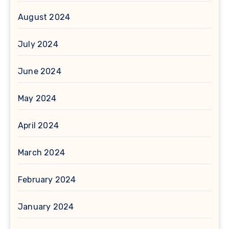
August 2024
July 2024
June 2024
May 2024
April 2024
March 2024
February 2024
January 2024