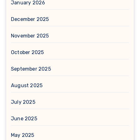
January 2026
December 2025
November 2025
October 2025
September 2025
August 2025
July 2025
June 2025
May 2025