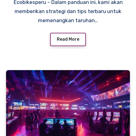
Ecobikesperu – Dalam panduan ini, kami akan
memberikan strategi dan tips terbaru untuk
memenangkan taruhan…
Read More