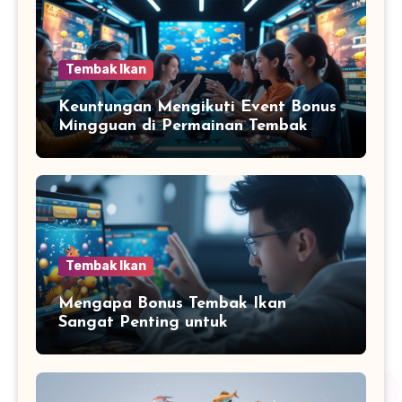
Tembak Ikan
Keuntungan Mengikuti Event Bonus
Mingguan di Permainan Tembak
Ikan Online 2026: Strategi Menang
Maksimal
Tembak Ikan
Mengapa Bonus Tembak Ikan
Sangat Penting untuk
Meningkatkan Durasi Bermain di
Tahun 2026