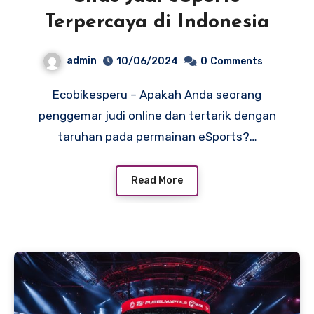
Terpercaya di Indonesia
admin
10/06/2024
0
Comments
Ecobikesperu – Apakah Anda seorang
penggemar judi online dan tertarik dengan
taruhan pada permainan eSports?…
Read More