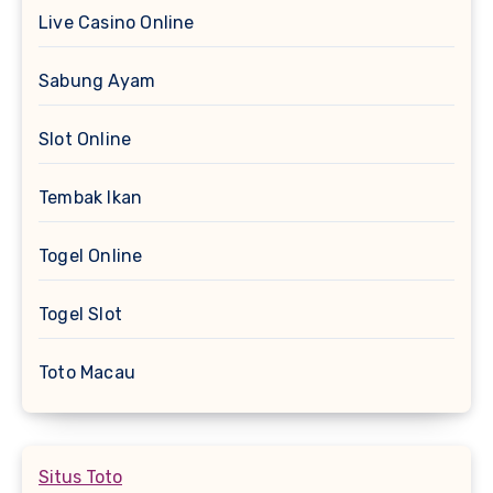
Live Casino Online
Sabung Ayam
Slot Online
Tembak Ikan
Togel Online
Togel Slot
Toto Macau
Situs Toto