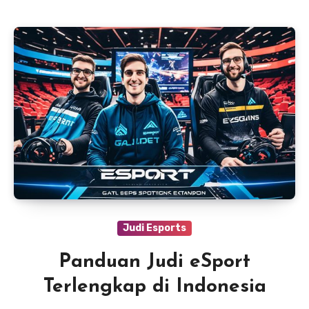
Judi Esports
Panduan Judi eSport
Terlengkap di Indonesia