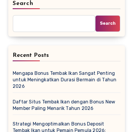
Search
Search
Recent Posts
Mengapa Bonus Tembak Ikan Sangat Penting
untuk Meningkatkan Durasi Bermain di Tahun
2026
Daftar Situs Tembak Ikan dengan Bonus New
Member Paling Menarik Tahun 2026
Strategi Mengoptimalkan Bonus Deposit
Tembak Ikan untuk Pemain Pemula 2026: