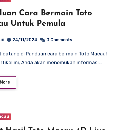
uan Cara Bermain Toto
au Untuk Pemula
in
24/11/2024
0
Comments
rtikel ini, Anda akan menemukan informasi…
 More
acau