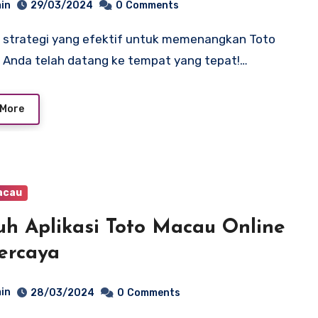
in
29/03/2024
0
Comments
Anda telah datang ke tempat yang tepat!…
 More
acau
h Aplikasi Toto Macau Online
ercaya
in
28/03/2024
0
Comments