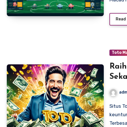
Read
Toto M
Raih
Sek
adm
Situs Toto Macau terpercaya menawarkan berbagai
keuntu
Terbesa