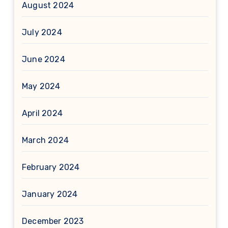
August 2024
July 2024
June 2024
May 2024
April 2024
March 2024
February 2024
January 2024
December 2023