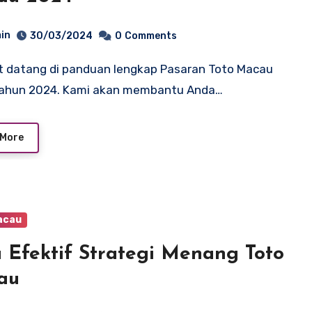
in
30/03/2024
0
Comments
tahun 2024. Kami akan membantu Anda…
 More
acau
 Efektif Strategi Menang Toto
au