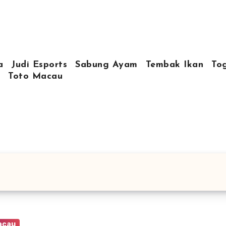
a
Judi Esports
Sabung Ayam
Tembak Ikan
Tog
Toto Macau
acau