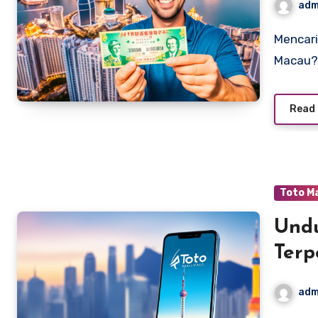
adm
Mencari strategi yang efektif untuk memenangkan Toto
Macau? 
Read
Toto M
Undu
Terp
adm