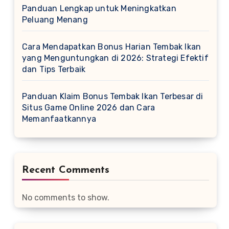
Panduan Lengkap untuk Meningkatkan
Peluang Menang
Cara Mendapatkan Bonus Harian Tembak Ikan
yang Menguntungkan di 2026: Strategi Efektif
dan Tips Terbaik
Panduan Klaim Bonus Tembak Ikan Terbesar di
Situs Game Online 2026 dan Cara
Memanfaatkannya
Recent Comments
No comments to show.