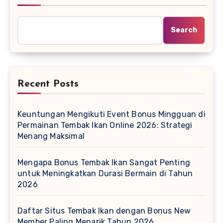
Search
Recent Posts
Keuntungan Mengikuti Event Bonus Mingguan di
Permainan Tembak Ikan Online 2026: Strategi
Menang Maksimal
Mengapa Bonus Tembak Ikan Sangat Penting
untuk Meningkatkan Durasi Bermain di Tahun
2026
Daftar Situs Tembak Ikan dengan Bonus New
Member Paling Menarik Tahun 2026