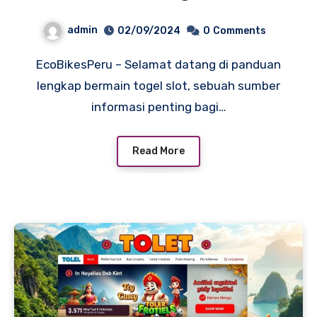
admin
02/09/2024
0
Comments
EcoBikesPeru – Selamat datang di panduan
lengkap bermain togel slot, sebuah sumber
informasi penting bagi…
Read More