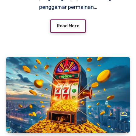
penggemar permainan…
Read More