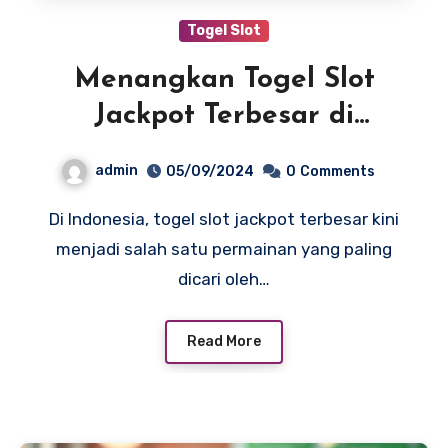
Togel Slot
Menangkan Togel Slot
Jackpot Terbesar di
Indonesia
admin
05/09/2024
0
Comments
Di Indonesia, togel slot jackpot terbesar kini
menjadi salah satu permainan yang paling
dicari oleh…
Read More