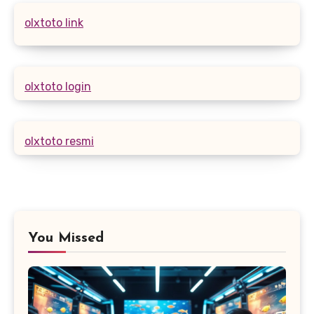
olxtoto link
olxtoto login
olxtoto resmi
You Missed