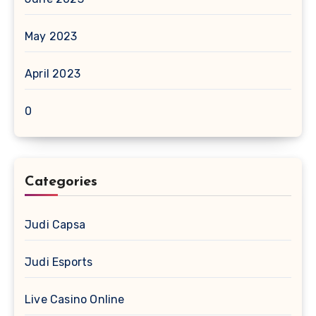
May 2023
April 2023
0
Categories
Judi Capsa
Judi Esports
Live Casino Online