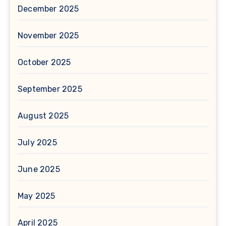
December 2025
November 2025
October 2025
September 2025
August 2025
July 2025
June 2025
May 2025
April 2025