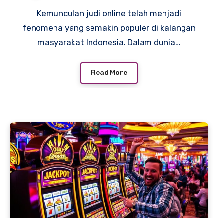
Kemunculan judi online telah menjadi
fenomena yang semakin populer di kalangan
masyarakat Indonesia. Dalam dunia…
Read More