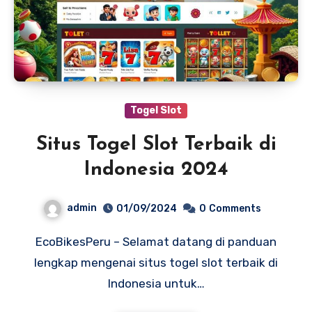
Togel Slot
Situs Togel Slot Terbaik di
Indonesia 2024
admin
01/09/2024
0
Comments
EcoBikesPeru – Selamat datang di panduan
lengkap mengenai situs togel slot terbaik di
Indonesia untuk…