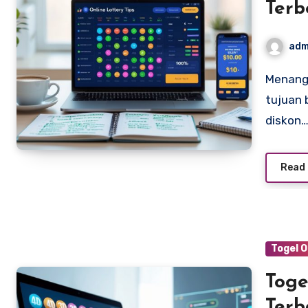
Terb
Bany
adm
Menang dalam permainan togel online sering kali menjadi
tujuan
diskon
Read
Togel O
Toge
Terb