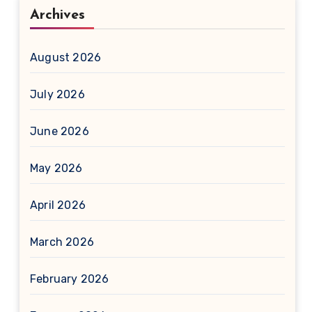
Archives
August 2026
July 2026
June 2026
May 2026
April 2026
March 2026
February 2026