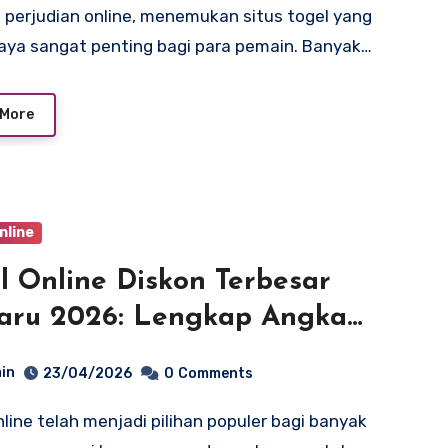
aya sangat penting bagi para pemain. Banyak…
 More
nline
l Online Diskon Terbesar
aru 2026: Lengkap Angka
ar dan History
in
23/04/2026
0
Comments