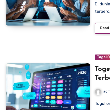
Di dunia perjudian online, menemukan situs togel yang
terperc
Read
Togel O
Toge
Terb
Kelu
adm
Togel online telah menjadi pilihan populer bagi banyak