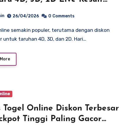
 Ini
in
26/04/2026
0
Comments
r untuk taruhan 4D, 3D, dan 2D. Hari…
 More
nline
s Togel Online Diskon Terbesar
ckpot Tinggi Paling Gacor
 Ini: Panduan Lengkap untuk