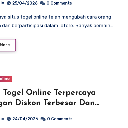
in
25/04/2026
0
Comments
ain
 dan berpartisipasi dalam lotere. Banyak pemain…
 More
nline
s Togel Online Terpercaya
an Diskon Terbesar Dan
us Melimpah Untuk Pemain
in
24/04/2026
0
Comments
ar