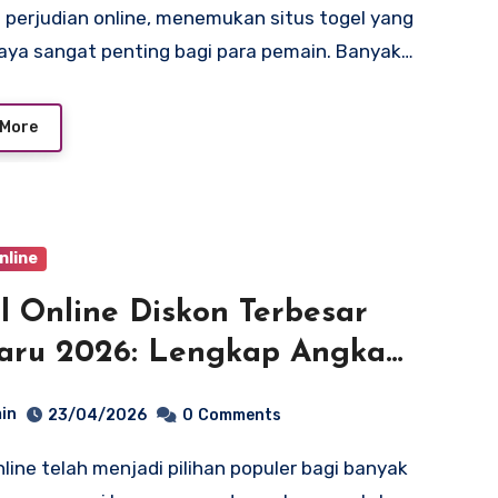
aya sangat penting bagi para pemain. Banyak…
 More
nline
l Online Diskon Terbesar
aru 2026: Lengkap Angka
ar dan History
in
23/04/2026
0
Comments