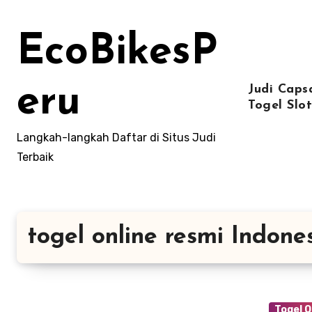
Skip
to
EcoBikesP
content
eru
Judi Caps
Togel Slot
Langkah-langkah Daftar di Situs Judi
Terbaik
togel online resmi Indone
Togel O