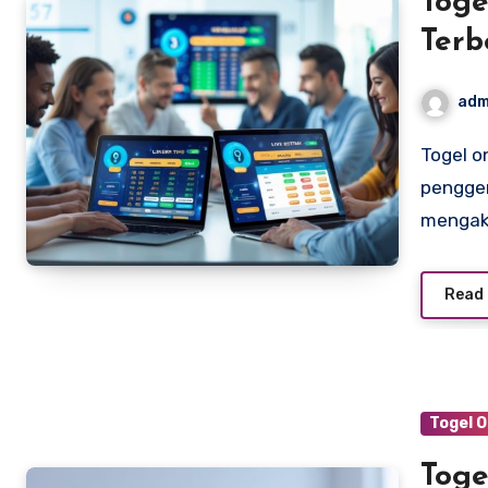
Toge
Terb
Draw
adm
Togel online resmi menjadi pilihan utama bagi banyak
pengge
menga
Read
Togel O
Toge