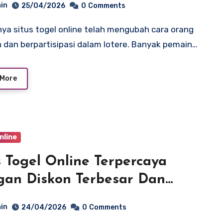
in
25/04/2026
0
Comments
ain
 dan berpartisipasi dalam lotere. Banyak pemain…
 More
nline
s Togel Online Terpercaya
an Diskon Terbesar Dan
us Melimpah Untuk Pemain
in
24/04/2026
0
Comments
ar