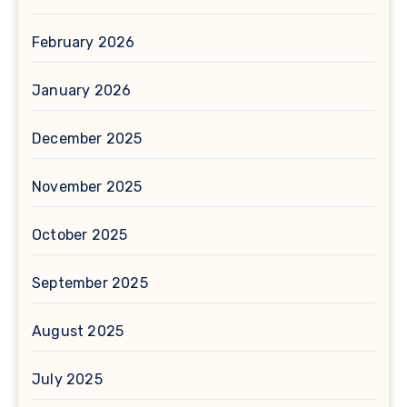
February 2026
January 2026
December 2025
November 2025
October 2025
September 2025
August 2025
July 2025