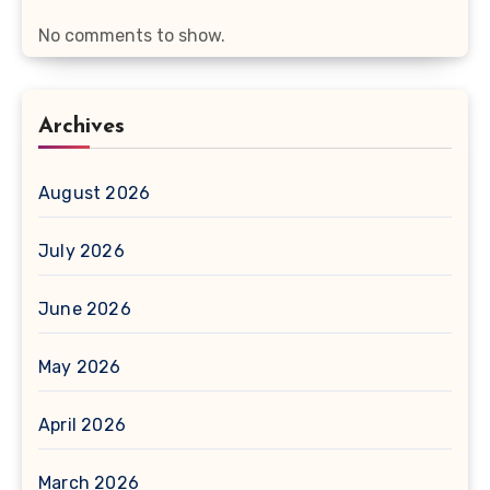
No comments to show.
Archives
August 2026
July 2026
June 2026
May 2026
April 2026
March 2026