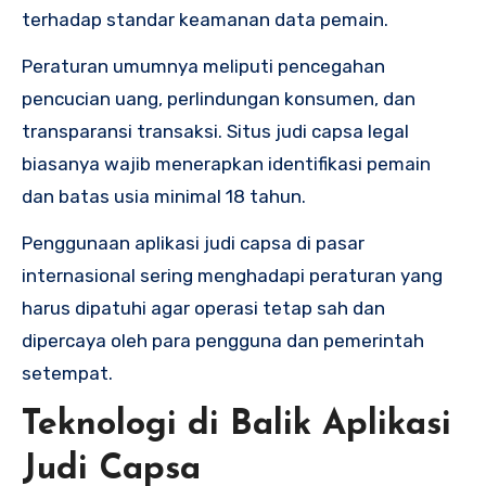
terhadap standar keamanan data pemain.
Peraturan umumnya meliputi pencegahan
pencucian uang, perlindungan konsumen, dan
transparansi transaksi. Situs judi capsa legal
biasanya wajib menerapkan identifikasi pemain
dan batas usia minimal 18 tahun.
Penggunaan aplikasi judi capsa di pasar
internasional sering menghadapi peraturan yang
harus dipatuhi agar operasi tetap sah dan
dipercaya oleh para pengguna dan pemerintah
setempat.
Teknologi di Balik Aplikasi
Judi Capsa