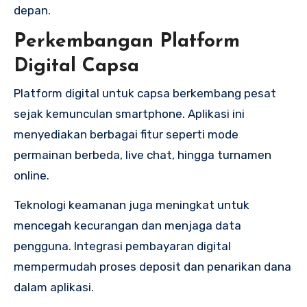
depan.
Perkembangan Platform
Digital Capsa
Platform digital untuk capsa berkembang pesat
sejak kemunculan smartphone. Aplikasi ini
menyediakan berbagai fitur seperti mode
permainan berbeda, live chat, hingga turnamen
online.
Teknologi keamanan juga meningkat untuk
mencegah kecurangan dan menjaga data
pengguna. Integrasi pembayaran digital
mempermudah proses deposit dan penarikan dana
dalam aplikasi.