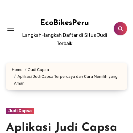
Skip
to
content
EcoBikesPeru
Langkah-langkah Daftar di Situs Judi
Terbaik
Home
Judi Capsa
Aplikasi Judi Capsa Terpercaya dan Cara Memilih yang
Aman
Judi Capsa
Aplikasi Judi Capsa