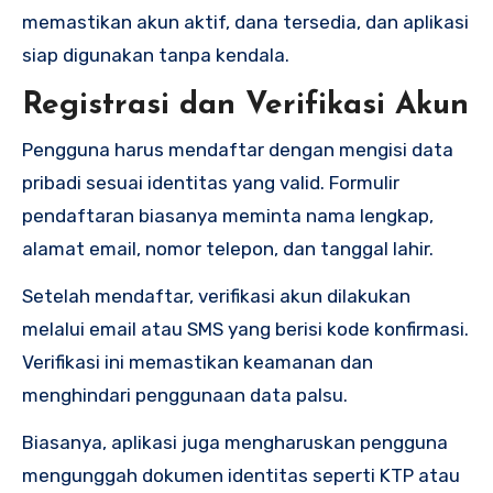
memastikan akun aktif, dana tersedia, dan aplikasi
siap digunakan tanpa kendala.
Registrasi dan Verifikasi Akun
Pengguna harus mendaftar dengan mengisi data
pribadi sesuai identitas yang valid. Formulir
pendaftaran biasanya meminta nama lengkap,
alamat email, nomor telepon, dan tanggal lahir.
Setelah mendaftar, verifikasi akun dilakukan
melalui email atau SMS yang berisi kode konfirmasi.
Verifikasi ini memastikan keamanan dan
menghindari penggunaan data palsu.
Biasanya, aplikasi juga mengharuskan pengguna
mengunggah dokumen identitas seperti KTP atau