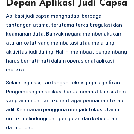
Depan Aplikasi Judi Capsa
Aplikasi judi capsa menghadapi berbagai
tantangan utama, terutama terkait regulasi dan
keamanan data. Banyak negara memberlakukan
aturan ketat yang membatasi atau melarang
aktivitas judi daring. Hal ini membuat pengembang
harus berhati-hati dalam operasional aplikasi
mereka.
Selain regulasi, tantangan teknis juga signifikan.
Pengembangan aplikasi harus memastikan sistem
yang aman dan anti-cheat agar permainan tetap
adil. Keamanan pengguna menjadi fokus utama
untuk melindungi dari penipuan dan kebocoran
data pribadi.