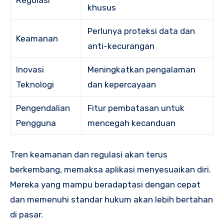
Regulasi
khusus
Perlunya proteksi data dan
Keamanan
anti-kecurangan
Inovasi
Meningkatkan pengalaman
Teknologi
dan kepercayaan
Pengendalian
Fitur pembatasan untuk
Pengguna
mencegah kecanduan
Tren keamanan dan regulasi akan terus
berkembang, memaksa aplikasi menyesuaikan diri.
Mereka yang mampu beradaptasi dengan cepat
dan memenuhi standar hukum akan lebih bertahan
di pasar.