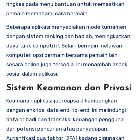
ringkas pada menu bantuan untuk memastikan
pemain memahami cara bermain.
Beberapa aplikasi menyediakan mode turnamen
dengan sistem ranking dan hadiah, meningkatkan
daya tarik kompetitif. Selain bermain melawan
komputer, opsi bermain bersama pemain lain
secara online juga tersedia. Ini menambah aspek
sosial dalam aplikasi.
Sistem Keamanan dan Privasi
Keamanan aplikasi judi capsa dikembangkan
dengan enkripsi data end-to-end. Ini melindungi
data pribadi dan transaksi keuangan pengguna
dari potensi pencurian atau penyadapan.
Autentikasi dua faktor (2FA) kadang digunakan