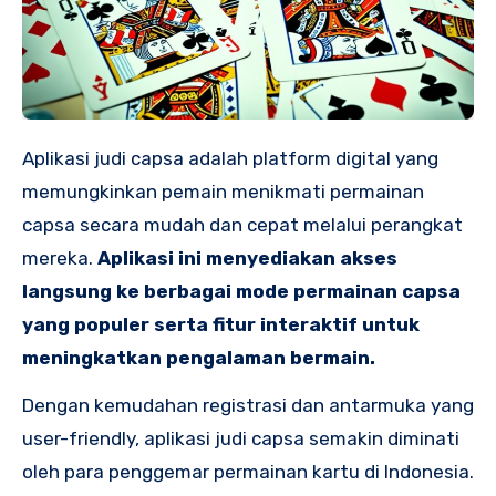
Aplikasi judi capsa adalah platform digital yang
memungkinkan pemain menikmati permainan
capsa secara mudah dan cepat melalui perangkat
mereka.
Aplikasi ini menyediakan akses
langsung ke berbagai mode permainan capsa
yang populer serta fitur interaktif untuk
meningkatkan pengalaman bermain.
Dengan kemudahan registrasi dan antarmuka yang
user-friendly, aplikasi judi capsa semakin diminati
oleh para penggemar permainan kartu di Indonesia.