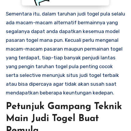
Sementara itu, dalam taruhan judi togel pula selalu
ada macam-macam alternatif bermainnya yang
segalanya dapat anda dapatkan kesemua model
pasaran togel mana pun. Kecuali perlu mengenal
macam-macam pasaran maupun permainan togel
yang terdapat, tiap-tiap banyak penjudi lantas
yang pengin taruhan togel pula penting cocok
serta selective menunjuk situs judi togel terbaik
atau bisa dipercaya agar tidak akan susah saat
mendapatkan beberapa keuntungan kedepan.
Petunjuk Gampang Teknik
Main Judi Togel Buat
Pemula