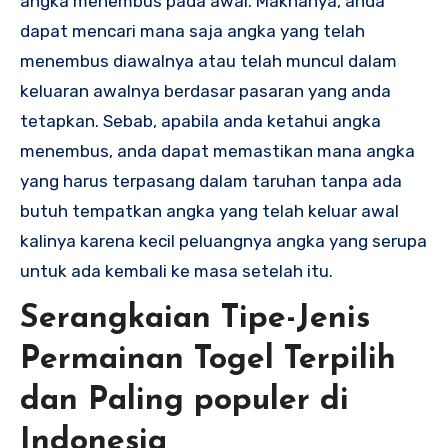
angka menembus pada awal. Maknanya, anda
dapat mencari mana saja angka yang telah
menembus diawalnya atau telah muncul dalam
keluaran awalnya berdasar pasaran yang anda
tetapkan. Sebab, apabila anda ketahui angka
menembus, anda dapat memastikan mana angka
yang harus terpasang dalam taruhan tanpa ada
butuh tempatkan angka yang telah keluar awal
kalinya karena kecil peluangnya angka yang serupa
untuk ada kembali ke masa setelah itu.
Serangkaian Tipe-Jenis
Permainan Togel Terpilih
dan Paling populer di
Indonesia