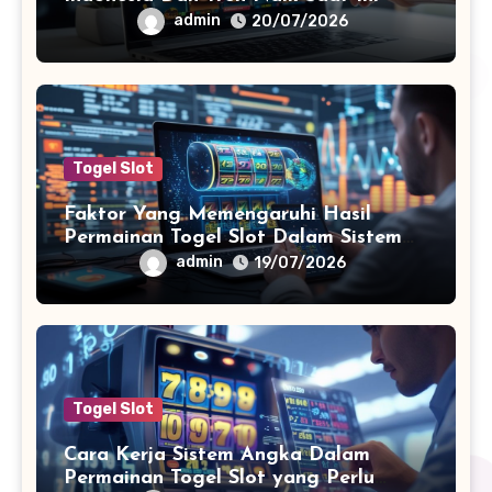
admin
20/07/2026
Togel Slot
Faktor Yang Memengaruhi Hasil
Permainan Togel Slot Dalam Sistem
Digital: Analisis dan Insight
admin
19/07/2026
Togel Slot
Cara Kerja Sistem Angka Dalam
Permainan Togel Slot yang Perlu