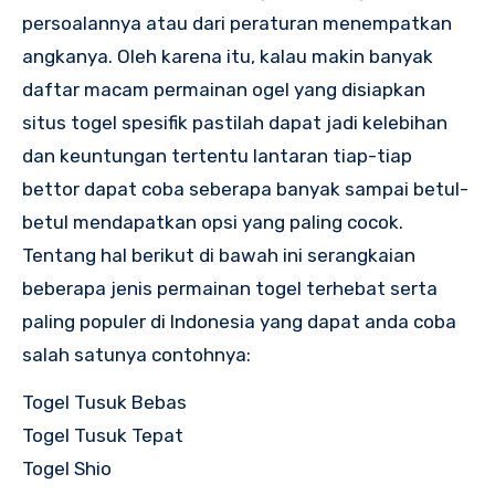
persoalannya atau dari peraturan menempatkan
angkanya. Oleh karena itu, kalau makin banyak
daftar macam permainan ogel yang disiapkan
situs togel spesifik pastilah dapat jadi kelebihan
dan keuntungan tertentu lantaran tiap-tiap
bettor dapat coba seberapa banyak sampai betul-
betul mendapatkan opsi yang paling cocok.
Tentang hal berikut di bawah ini serangkaian
beberapa jenis permainan togel terhebat serta
paling populer di Indonesia yang dapat anda coba
salah satunya contohnya:
Togel Tusuk Bebas
Togel Tusuk Tepat
Togel Shio