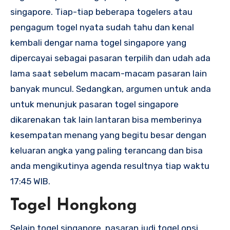
singapore. Tiap-tiap beberapa togelers atau
pengagum togel nyata sudah tahu dan kenal
kembali dengar nama togel singapore yang
dipercayai sebagai pasaran terpilih dan udah ada
lama saat sebelum macam-macam pasaran lain
banyak muncul. Sedangkan, argumen untuk anda
untuk menunjuk pasaran togel singapore
dikarenakan tak lain lantaran bisa memberinya
kesempatan menang yang begitu besar dengan
keluaran angka yang paling terancang dan bisa
anda mengikutinya agenda resultnya tiap waktu
17:45 WIB.
Togel Hongkong
Selain togel singapore, pasaran judi togel opsi