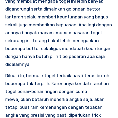
yang membuat mengapa togel ini lebih banyak
digandrungi serta dimainkan golongan bettor
lantaran selalu memberi keuntungan yang bagus
sekali juga memberikan kepuasan. Apa lagi dengan
adanya banyak macam-macam pasaran togel
sekarang ini, terang bakal lebih meringankan
beberapa bettor sekaligus mendapati keuntungan
dengan hanya butuh pilih tipe pasaran apa saja
didalamnya.
Diluar itu, bermain togel terbaik pasti terus butuh
beberapa trik terpilih. Karenanya kendati taruhan
togel benar-benar ringan dengan cuma
mewajibkan betaruh menerka angka saja, akan
tetapi buat raih kemenangan dengan tebakan
angka yang presisi yang pasti diperlukan trick