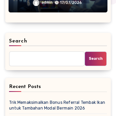
Diketahui untuk Menang
admin
17/07/2026
Search
Search
Recent Posts
Trik Memaksimalkan Bonus Referral Tembak Ikan
untuk Tambahan Modal Bermain 2026