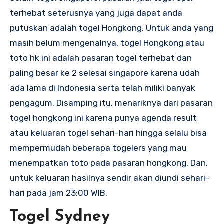
terhebat seterusnya yang juga dapat anda
putuskan adalah togel Hongkong. Untuk anda yang
masih belum mengenalnya, togel Hongkong atau
toto hk ini adalah pasaran togel terhebat dan
paling besar ke 2 selesai singapore karena udah
ada lama di Indonesia serta telah miliki banyak
pengagum. Disamping itu, menariknya dari pasaran
togel hongkong ini karena punya agenda result
atau keluaran togel sehari-hari hingga selalu bisa
mempermudah beberapa togelers yang mau
menempatkan toto pada pasaran hongkong. Dan,
untuk keluaran hasilnya sendir akan diundi sehari-
hari pada jam 23:00 WIB.
Togel Sydney