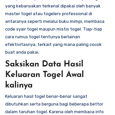
yang kebanyakan terkenal dipakai oleh banyak
master togel atau togelers professional di
antaranya seperti melalui buku mimpi, membaca
code syair togel maupun mistis togel. Tiap-tiap
cara rumus togel tentunya berlainan
efektivitasnya, terkait yang mana paling cocok
buat anda pakai.
Saksikan Data Hasil
Keluaran Togel Awal
kalinya
Keluaran hasil togel benar-benar sangat
dibutuhkan serta berguna bagi beberapa bettor
dalam taruhan togel. Karena oleh membaca info