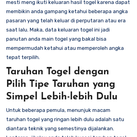
mesti meng ikuti keluaran hasil togel karena dapat
membikin anda gampang ketahui beberapa angka
pasaran yang telah keluar di perputaran atau era
saat lalu. Maka, data keluaran togel ini jadi
panutan anda main togel yang bakal bisa
mempermudah ketahui atau memperoleh angka
tepat terpilih.
Taruhan Togel dengan
Pilih Tipe Taruhan yang
Simpel Lebih-lebih Dulu
Untuk beberapa pemula, menunjuk macam
taruhan togel yang ringan lebih dulu adalah satu
diantara teknik yang semestinya dijalankan.