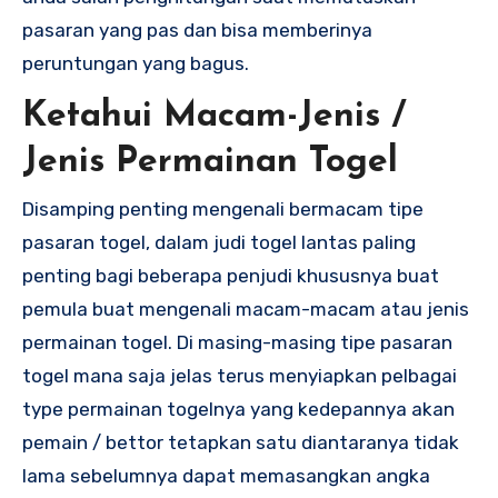
pasaran yang pas dan bisa memberinya
peruntungan yang bagus.
Ketahui Macam-Jenis /
Jenis Permainan Togel
Disamping penting mengenali bermacam tipe
pasaran togel, dalam judi togel lantas paling
penting bagi beberapa penjudi khususnya buat
pemula buat mengenali macam-macam atau jenis
permainan togel. Di masing-masing tipe pasaran
togel mana saja jelas terus menyiapkan pelbagai
type permainan togelnya yang kedepannya akan
pemain / bettor tetapkan satu diantaranya tidak
lama sebelumnya dapat memasangkan angka