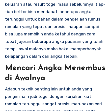
keluaran atau result togel masa sebelumnya, tiap-
tiap bettor bisa mendapati beberapa angka
terunggul untuk bahan dalam pengerjaan rumus
ramalan yang tepat dan presisi maupun sampai
bisa juga membikin anda ketahui dengan cara
tepat jejeran beberapa angka pasaran yang telah
tampil awal mulanya maka bakal memperbanyak
kelapangan dalam cari angka terbaik.
Mencari Angka Menembus
di Awalnya
Adapun teknik penting lain untuk anda yang
pengin main judi togel dengan kerjakan kiat
ramalan terunggul sangat presisi merupakan cari