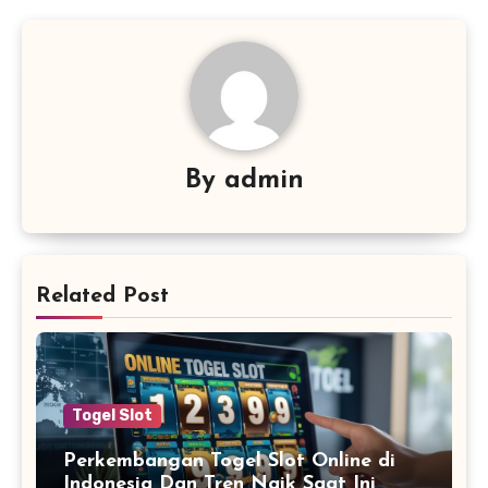
By
admin
Related Post
Togel Slot
Perkembangan Togel Slot Online di
Indonesia Dan Tren Naik Saat Ini