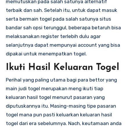
memutuskan pada salah satunya alternatif
terbaik dan sah. Setelah itu, untuk dapat masuk
serta bermain togel pada salah satunya situs
bandar sah opsi terunggul, beberapa betaruh bisa
melaksanakan register terlebih dulu agar
selanjutnya dapat mempunyai account yang bisa
dipakai untuk menempatkan togel.
Ikuti Hasil Keluaran Togel
Perihal yang paling utama bagi para bettor yang
main judi togel merupakan meng ikuti tiap
keluaran hasil togel menurut pasaran yang
diputuskannya itu. Masing-masing tipe pasaran
togel mana pun pasti keluarkan keluaran hasil
togel dari era sebelumnya. Nach, keutamaan anda