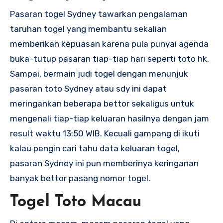
Pasaran togel Sydney tawarkan pengalaman
taruhan togel yang membantu sekalian
memberikan kepuasan karena pula punyai agenda
buka-tutup pasaran tiap-tiap hari seperti toto hk.
Sampai, bermain judi togel dengan menunjuk
pasaran toto Sydney atau sdy ini dapat
meringankan beberapa bettor sekaligus untuk
mengenali tiap-tiap keluaran hasilnya dengan jam
result waktu 13:50 WIB. Kecuali gampang di ikuti
kalau pengin cari tahu data keluaran togel,
pasaran Sydney ini pun memberinya keringanan
banyak bettor pasang nomor togel.
Togel Toto Macau