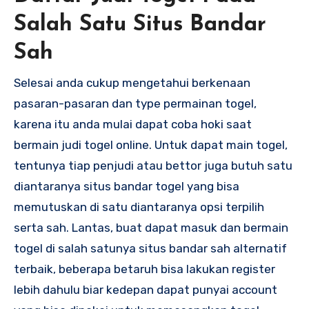
Salah Satu Situs Bandar
Sah
Selesai anda cukup mengetahui berkenaan
pasaran-pasaran dan type permainan togel,
karena itu anda mulai dapat coba hoki saat
bermain judi togel online. Untuk dapat main togel,
tentunya tiap penjudi atau bettor juga butuh satu
diantaranya situs bandar togel yang bisa
memutuskan di satu diantaranya opsi terpilih
serta sah. Lantas, buat dapat masuk dan bermain
togel di salah satunya situs bandar sah alternatif
terbaik, beberapa betaruh bisa lakukan register
lebih dahulu biar kedepan dapat punyai account