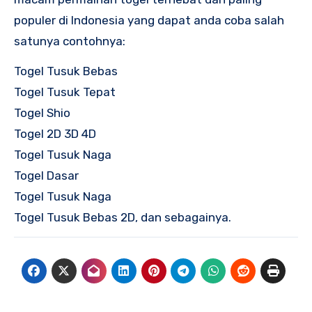
populer di Indonesia yang dapat anda coba salah
satunya contohnya:
Togel Tusuk Bebas
Togel Tusuk Tepat
Togel Shio
Togel 2D 3D 4D
Togel Tusuk Naga
Togel Dasar
Togel Tusuk Naga
Togel Tusuk Bebas 2D, dan sebagainya.