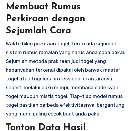
Membuat Rumus
Perkiraan dengan
Sejumlah Cara
Waktu bikin prakiraan togel, tentu ada sejumlah
sistem rumus ramalan yang harus anda coba pakai.
Sejumlah metoda prakiraan judi togel yang
kebanyakan terkenal dipakai oleh banyak master
togel atau togelers professional di antaranya
seperti melalui buku mimpi, membaca code syair
togel maupun mistis togel. Tiap-tiap model rumus
togel pastilah berbeda efektivitasnya, bergantung
yang mana paling cocok buat anda pakai.
Tonton Data Hasil