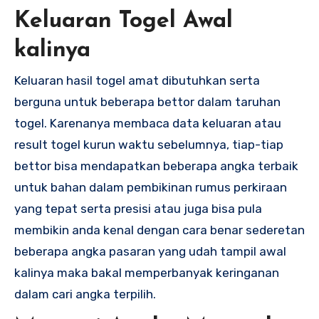
Keluaran Togel Awal
kalinya
Keluaran hasil togel amat dibutuhkan serta
berguna untuk beberapa bettor dalam taruhan
togel. Karenanya membaca data keluaran atau
result togel kurun waktu sebelumnya, tiap-tiap
bettor bisa mendapatkan beberapa angka terbaik
untuk bahan dalam pembikinan rumus perkiraan
yang tepat serta presisi atau juga bisa pula
membikin anda kenal dengan cara benar sederetan
beberapa angka pasaran yang udah tampil awal
kalinya maka bakal memperbanyak keringanan
dalam cari angka terpilih.