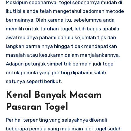
Meskipun sebenarnya, togel sebenarnya mudah di
ikuti bila anda telah mengetahui pedoman metode
bermainnya. Oleh karena itu, sebelumnya anda
memilih untuk taruhan togel, lebih bagus apabila
awal mulanya pahami dahulu sejumlah tips dan
langkah bermainnya hingga tidak mendapatkan
masalah atau kesukaran dalam menjalankannya.
Adapun petunjuk simpel trik bermain judi togel
untuk pemula yang penting dipahami salah
satunya seperti berikut:
Kenal Banyak Macam
Pasaran Togel
Perihal terpenting yang selayaknya dikenali
beberapa pemula yang mau main judi togel sudah