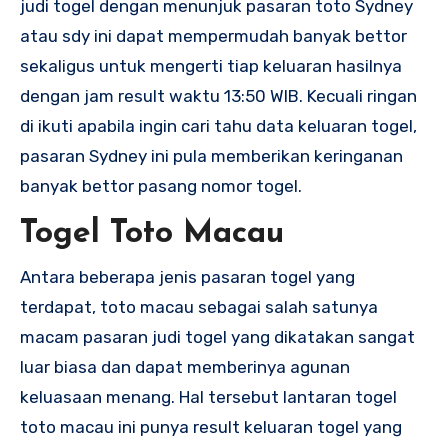
judi togel dengan menunjuk pasaran toto Sydney
atau sdy ini dapat mempermudah banyak bettor
sekaligus untuk mengerti tiap keluaran hasilnya
dengan jam result waktu 13:50 WIB. Kecuali ringan
di ikuti apabila ingin cari tahu data keluaran togel,
pasaran Sydney ini pula memberikan keringanan
banyak bettor pasang nomor togel.
Togel Toto Macau
Antara beberapa jenis pasaran togel yang
terdapat, toto macau sebagai salah satunya
macam pasaran judi togel yang dikatakan sangat
luar biasa dan dapat memberinya agunan
keluasaan menang. Hal tersebut lantaran togel
toto macau ini punya result keluaran togel yang