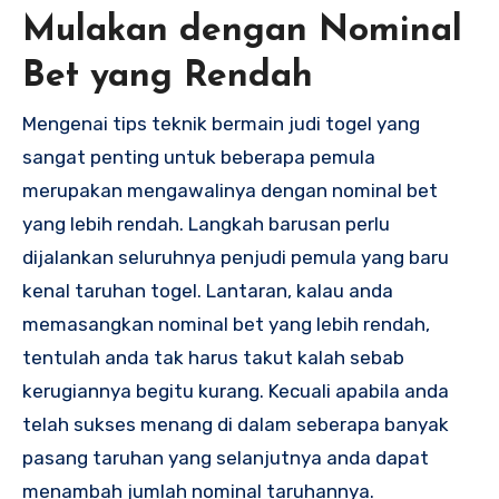
Mulakan dengan Nominal
Bet yang Rendah
Mengenai tips teknik bermain judi togel yang
sangat penting untuk beberapa pemula
merupakan mengawalinya dengan nominal bet
yang lebih rendah. Langkah barusan perlu
dijalankan seluruhnya penjudi pemula yang baru
kenal taruhan togel. Lantaran, kalau anda
memasangkan nominal bet yang lebih rendah,
tentulah anda tak harus takut kalah sebab
kerugiannya begitu kurang. Kecuali apabila anda
telah sukses menang di dalam seberapa banyak
pasang taruhan yang selanjutnya anda dapat
menambah jumlah nominal taruhannya.