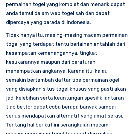
permainan togel yang komplet dan menarik dapat
anda temui dalam web togel sah dan dapat
dipercaya yang berada di Indonesia.
Tidak hanya itu, masing-masing macam permainan
togel yang terdapat tentu berlainan entahlah dari
kesempatan kemenangannya, tingkat
kesukarannya maupun dari peraturan
menempatkan angkanya. Karena itu, kalau
semakin bertambah daftar tipe permainan ogel
yang disiapkan situs togel khusus yang pasti akan
jadi kelebihan serta keuntungan spesifik lantaran
tiap bettor dapat coba berapa banyak sampai
serius mendapatkan alternatif yang amat serasi.
Tentang hal berikut ini serangkaian macam-
macam permainan togel terhebat dan paling