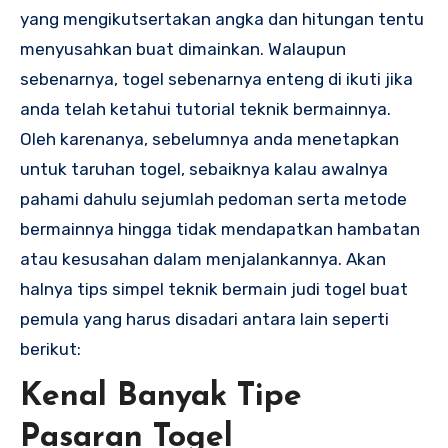
yang mengikutsertakan angka dan hitungan tentu
menyusahkan buat dimainkan. Walaupun
sebenarnya, togel sebenarnya enteng di ikuti jika
anda telah ketahui tutorial teknik bermainnya.
Oleh karenanya, sebelumnya anda menetapkan
untuk taruhan togel, sebaiknya kalau awalnya
pahami dahulu sejumlah pedoman serta metode
bermainnya hingga tidak mendapatkan hambatan
atau kesusahan dalam menjalankannya. Akan
halnya tips simpel teknik bermain judi togel buat
pemula yang harus disadari antara lain seperti
berikut:
Kenal Banyak Tipe
Pasaran Togel