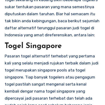
sukar tentukan pasaran yang mana semestinya
diputuskan dalam taruhan. Biar hal semacam itu
tak bikin anda kebingungan, baca berikut sejumlah
daftar alternatif terunggul pasaran judi togel di
Indonesia yang amat direferensikan, antara lain:
Togel Singapore
Pasaran togel alternatif terhebat yang pertama
kali yang selalu menjadi rujukan terbaik dalam judi
togel merupakan singapore pools ata togel
singapore. Tiap banyak togelers atau pengagum
togel pastilah sangat mengenal serta kenal
kembali dengar nama togel singapore yang
dipercayai jadi pasaran terhebat dan telah ada