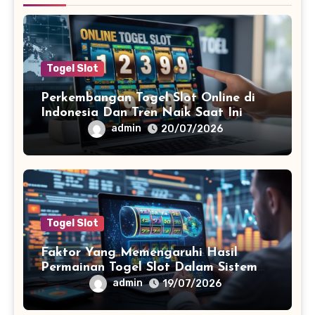
Togel Slot
Perkembangan Togel Slot Online di
Indonesia Dan Tren Naik Saat Ini
admin
20/07/2026
Togel Slot
Faktor Yang Memengaruhi Hasil
Permainan Togel Slot Dalam Sistem
Digital: Analisis dan Insight
admin
19/07/2026