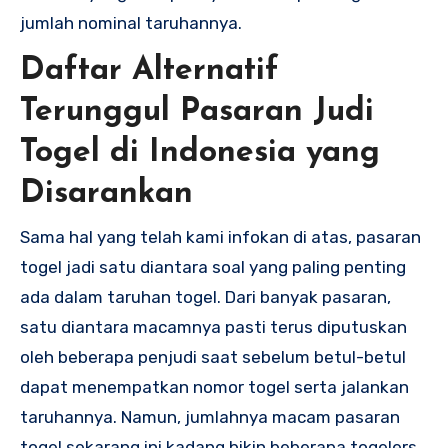
jumlah nominal taruhannya.
Daftar Alternatif
Terunggul Pasaran Judi
Togel di Indonesia yang
Disarankan
Sama hal yang telah kami infokan di atas, pasaran
togel jadi satu diantara soal yang paling penting
ada dalam taruhan togel. Dari banyak pasaran,
satu diantara macamnya pasti terus diputuskan
oleh beberapa penjudi saat sebelum betul-betul
dapat menempatkan nomor togel serta jalankan
taruhannya. Namun, jumlahnya macam pasaran
togel sekarang ini kadang bikin beberapa togelers