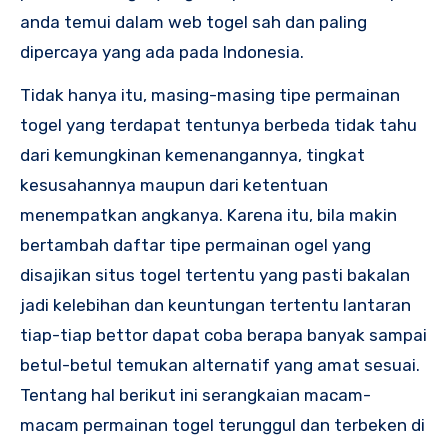
anda temui dalam web togel sah dan paling
dipercaya yang ada pada Indonesia.
Tidak hanya itu, masing-masing tipe permainan
togel yang terdapat tentunya berbeda tidak tahu
dari kemungkinan kemenangannya, tingkat
kesusahannya maupun dari ketentuan
menempatkan angkanya. Karena itu, bila makin
bertambah daftar tipe permainan ogel yang
disajikan situs togel tertentu yang pasti bakalan
jadi kelebihan dan keuntungan tertentu lantaran
tiap-tiap bettor dapat coba berapa banyak sampai
betul-betul temukan alternatif yang amat sesuai.
Tentang hal berikut ini serangkaian macam-
macam permainan togel terunggul dan terbeken di