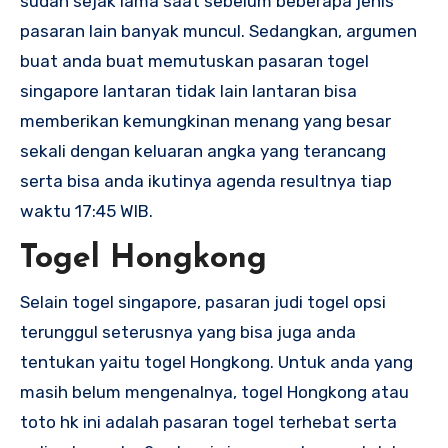
sudah sejak lama saat sebelum beberapa jenis
pasaran lain banyak muncul. Sedangkan, argumen
buat anda buat memutuskan pasaran togel
singapore lantaran tidak lain lantaran bisa
memberikan kemungkinan menang yang besar
sekali dengan keluaran angka yang terancang
serta bisa anda ikutinya agenda resultnya tiap
waktu 17:45 WIB.
Togel Hongkong
Selain togel singapore, pasaran judi togel opsi
terunggul seterusnya yang bisa juga anda
tentukan yaitu togel Hongkong. Untuk anda yang
masih belum mengenalnya, togel Hongkong atau
toto hk ini adalah pasaran togel terhebat serta