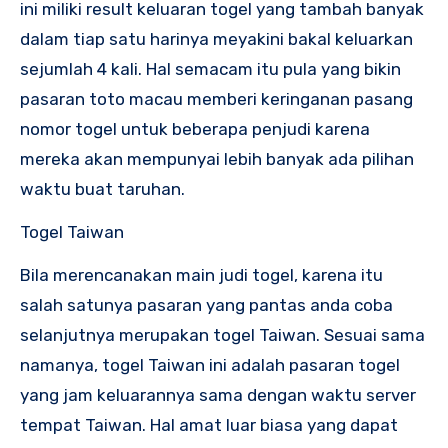
ini miliki result keluaran togel yang tambah banyak
dalam tiap satu harinya meyakini bakal keluarkan
sejumlah 4 kali. Hal semacam itu pula yang bikin
pasaran toto macau memberi keringanan pasang
nomor togel untuk beberapa penjudi karena
mereka akan mempunyai lebih banyak ada pilihan
waktu buat taruhan.
Togel Taiwan
Bila merencanakan main judi togel, karena itu
salah satunya pasaran yang pantas anda coba
selanjutnya merupakan togel Taiwan. Sesuai sama
namanya, togel Taiwan ini adalah pasaran togel
yang jam keluarannya sama dengan waktu server
tempat Taiwan. Hal amat luar biasa yang dapat