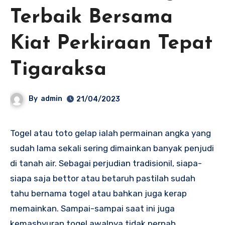
Terbaik Bersama
Kiat Perkiraan Tepat
Tigaraksa
By
admin
21/04/2023
Togel atau toto gelap ialah permainan angka yang
sudah lama sekali sering dimainkan banyak penjudi
di tanah air. Sebagai perjudian tradisionil, siapa-
siapa saja bettor atau betaruh pastilah sudah
tahu bernama togel atau bahkan juga kerap
memainkan. Sampai-sampai saat ini juga
kemashyuran togel awalnya tidak pernah