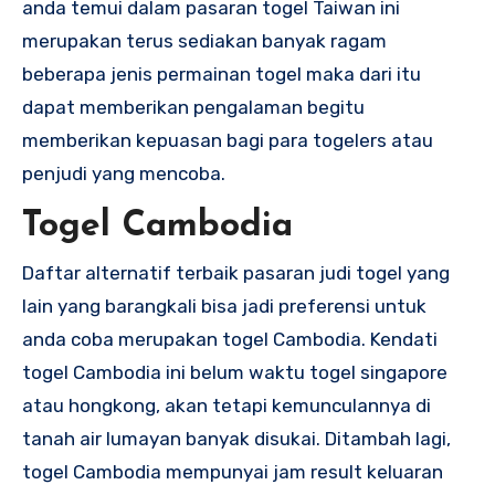
anda temui dalam pasaran togel Taiwan ini
merupakan terus sediakan banyak ragam
beberapa jenis permainan togel maka dari itu
dapat memberikan pengalaman begitu
memberikan kepuasan bagi para togelers atau
penjudi yang mencoba.
Togel Cambodia
Daftar alternatif terbaik pasaran judi togel yang
lain yang barangkali bisa jadi preferensi untuk
anda coba merupakan togel Cambodia. Kendati
togel Cambodia ini belum waktu togel singapore
atau hongkong, akan tetapi kemunculannya di
tanah air lumayan banyak disukai. Ditambah lagi,
togel Cambodia mempunyai jam result keluaran