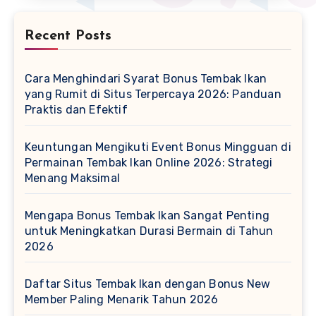
Recent Posts
Cara Menghindari Syarat Bonus Tembak Ikan
yang Rumit di Situs Terpercaya 2026: Panduan
Praktis dan Efektif
Keuntungan Mengikuti Event Bonus Mingguan di
Permainan Tembak Ikan Online 2026: Strategi
Menang Maksimal
Mengapa Bonus Tembak Ikan Sangat Penting
untuk Meningkatkan Durasi Bermain di Tahun
2026
Daftar Situs Tembak Ikan dengan Bonus New
Member Paling Menarik Tahun 2026