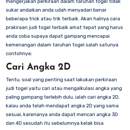
mengerjakan perkiraan dalam taruhan togel tidak
sukar andaikan anda udah menyadari benar
beberapa trick atau trik terbaik. Akan halnya cara
prakiraan judi togel terbaik amat tepat yang harus
anda coba supaya dapat gampang mencapai
kemenangan dalam taruhan togel salah satunya
contohnya:
Cari Angka 2D
Tentu, soal yang penting saat lakukan perkiraan
judi togel yaitu cari atau mengalkulasi angka yang
paling gampang terlebih dulu, ialah cari angka 2D.
kalau anda telah mendapat angka 2D yang sama
sesuai, karenanya anda dapat mencari angka 3D
dan 4D sesudah itu sebelumnya kelak bisa