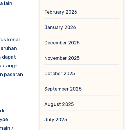
a lain
February 2026
January 2026
rus kenal
December 2025
taruhan
m dapat
November 2025
kurang-
October 2025
an pasaran
September 2025
August 2025
di
type
July 2025
main /