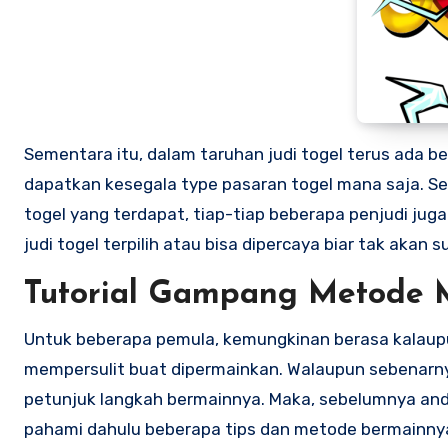
Sementara itu, dalam taruhan judi togel terus ada b
dapatkan kesegala type pasaran togel mana saja. S
togel yang terdapat, tiap-tiap beberapa penjudi juga
judi togel terpilih atau bisa dipercaya biar tak ak
Tutorial Gampang Metode M
Untuk beberapa pemula, kemungkinan berasa kalaupu
mempersulit buat dipermainkan. Walaupun sebenarnya
petunjuk langkah bermainnya. Maka, sebelumnya and
pahami dahulu beberapa tips dan metode bermainny