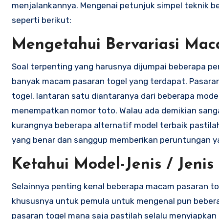
menjalankannya. Mengenai petunjuk simpel teknik ber
seperti berikut:
Mengetahui Bervariasi Mac
Soal terpenting yang harusnya dijumpai beberapa pe
banyak macam pasaran togel yang terdapat. Pasaran
togel, lantaran satu diantaranya dari beberapa mode
menempatkan nomor toto. Walau ada demikian sangat
kurangnya beberapa alternatif model terbaik pastil
yang benar dan sanggup memberikan peruntungan y
Ketahui Model-Jenis / Jeni
Selainnya penting kenal beberapa macam pasaran toge
khususnya untuk pemula untuk mengenal pun beberap
pasaran togel mana saja pastilah selalu menyiapkan