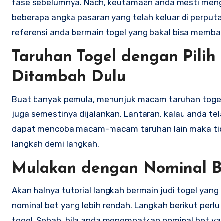
fase sebelumnya. Nach, keutamaan anda mesti meng ik
beberapa angka pasaran yang telah keluar di perputara
referensi anda bermain togel yang bakal bisa memb
Taruhan Togel dengan Pili
Ditambah Dulu
Buat banyak pemula, menunjuk macam taruhan togel 
juga semestinya dijalankan. Lantaran, kalau anda te
dapat mencoba macam-macam taruhan lain maka tid
langkah demi langkah.
Mulakan dengan Nominal B
Akan halnya tutorial langkah bermain judi togel ya
nominal bet yang lebih rendah. Langkah berikut perl
togel. Sebab, bila anda menempatkan nominal bet yan