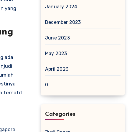
January 2024
an yang
December 2023
ang
June 2023
May 2023
ng ada
njudi
April 2023
jumlah
estinya
0
alternatif
Categories
ngapore