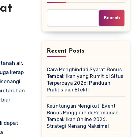
at
Search
Recent Posts
Cara Menghindari Syarat Bonus
juga kerap
Tembak Ikan yang Rumit di Situs
isenangi
Terpercaya 2026: Panduan
Praktis dan Efektif
au taruhan
 biar
Keuntungan Mengikuti Event
Bonus Mingguan di Permainan
Tembak Ikan Online 2026:
li dapat
Strategi Menang Maksimal
ya