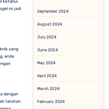
l ketahui
el ini jadi
September 2024
August 2024
July 2024
knik yang
June 2024
ng, anda
May 2024
engan
April 2024
March 2024
ya dengan
ali taruhan
February 2024
karena