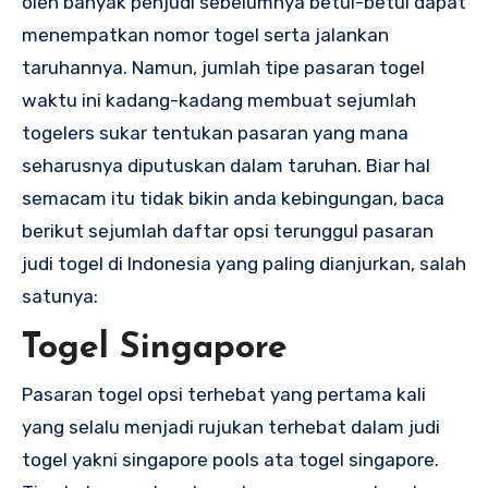
oleh banyak penjudi sebelumnya betul-betul dapat
menempatkan nomor togel serta jalankan
taruhannya. Namun, jumlah tipe pasaran togel
waktu ini kadang-kadang membuat sejumlah
togelers sukar tentukan pasaran yang mana
seharusnya diputuskan dalam taruhan. Biar hal
semacam itu tidak bikin anda kebingungan, baca
berikut sejumlah daftar opsi terunggul pasaran
judi togel di Indonesia yang paling dianjurkan, salah
satunya:
Togel Singapore
Pasaran togel opsi terhebat yang pertama kali
yang selalu menjadi rujukan terhebat dalam judi
togel yakni singapore pools ata togel singapore.