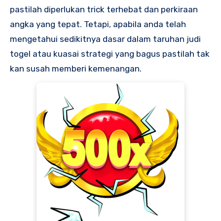
pastilah diperlukan trick terhebat dan perkiraan
angka yang tepat. Tetapi, apabila anda telah
mengetahui sedikitnya dasar dalam taruhan judi
togel atau kuasai strategi yang bagus pastilah tak
kan susah memberi kemenangan.