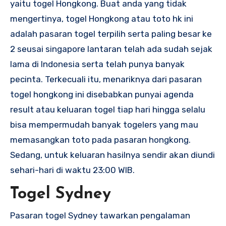
yaitu togel Hongkong. Buat anda yang tidak
mengertinya, togel Hongkong atau toto hk ini
adalah pasaran togel terpilih serta paling besar ke
2 seusai singapore lantaran telah ada sudah sejak
lama di Indonesia serta telah punya banyak
pecinta. Terkecuali itu, menariknya dari pasaran
togel hongkong ini disebabkan punyai agenda
result atau keluaran togel tiap hari hingga selalu
bisa mempermudah banyak togelers yang mau
memasangkan toto pada pasaran hongkong.
Sedang, untuk keluaran hasilnya sendir akan diundi
sehari-hari di waktu 23:00 WIB.
Togel Sydney
Pasaran togel Sydney tawarkan pengalaman