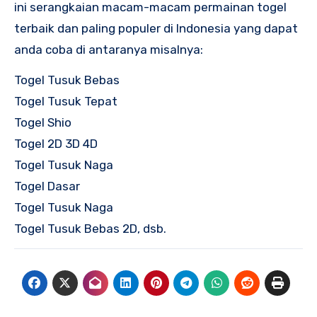
ini serangkaian macam-macam permainan togel
terbaik dan paling populer di Indonesia yang dapat
anda coba di antaranya misalnya:
Togel Tusuk Bebas
Togel Tusuk Tepat
Togel Shio
Togel 2D 3D 4D
Togel Tusuk Naga
Togel Dasar
Togel Tusuk Naga
Togel Tusuk Bebas 2D, dsb.