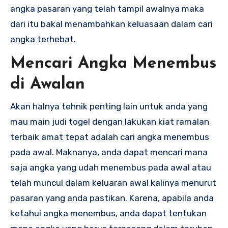
angka pasaran yang telah tampil awalnya maka
dari itu bakal menambahkan keluasaan dalam cari
angka terhebat.
Mencari Angka Menembus
di Awalan
Akan halnya tehnik penting lain untuk anda yang
mau main judi togel dengan lakukan kiat ramalan
terbaik amat tepat adalah cari angka menembus
pada awal. Maknanya, anda dapat mencari mana
saja angka yang udah menembus pada awal atau
telah muncul dalam keluaran awal kalinya menurut
pasaran yang anda pastikan. Karena, apabila anda
ketahui angka menembus, anda dapat tentukan