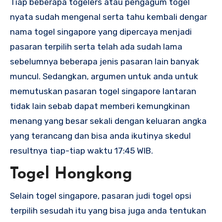
Tiap beberapa togelers atau pengagum togel
nyata sudah mengenal serta tahu kembali dengar
nama togel singapore yang dipercaya menjadi
pasaran terpilih serta telah ada sudah lama
sebelumnya beberapa jenis pasaran lain banyak
muncul. Sedangkan, argumen untuk anda untuk
memutuskan pasaran togel singapore lantaran
tidak lain sebab dapat memberi kemungkinan
menang yang besar sekali dengan keluaran angka
yang terancang dan bisa anda ikutinya skedul
resultnya tiap-tiap waktu 17:45 WIB.
Togel Hongkong
Selain togel singapore, pasaran judi togel opsi
terpilih sesudah itu yang bisa juga anda tentukan