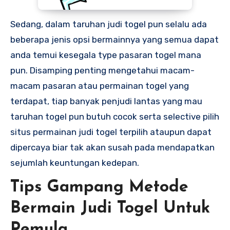
Sedang, dalam taruhan judi togel pun selalu ada
beberapa jenis opsi bermainnya yang semua dapat
anda temui kesegala type pasaran togel mana
pun. Disamping penting mengetahui macam-
macam pasaran atau permainan togel yang
terdapat, tiap banyak penjudi lantas yang mau
taruhan togel pun butuh cocok serta selective pilih
situs permainan judi togel terpilih ataupun dapat
dipercaya biar tak akan susah pada mendapatkan
sejumlah keuntungan kedepan.
Tips Gampang Metode
Bermain Judi Togel Untuk
Pemula