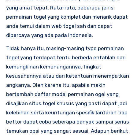
yang amat tepat. Rata-rata, beberapa jenis
permainan togel yang komplet dan menarik dapat
anda temui dalam web togel sah dan dapat
dipercaya yang ada pada Indonesia.
Tidak hanya itu, masing-masing type permainan
togel yang terdapat tentu berbeda entahlah dari
kemungkinan kemenangannya, tingkat
kesusahannya atau dari ketentuan menempatkan
angkanya. Oleh karena itu, apabila makin
bertambah daftar model permainan ogel yang
disajikan situs togel khusus yang pasti dapat jadi
kelebihan serta keuntungan spesifik lantaran tiap
bettor dapat coba seberapa banyak sampai serius
temukan opsi yang sangat sesuai. Adapun berikut