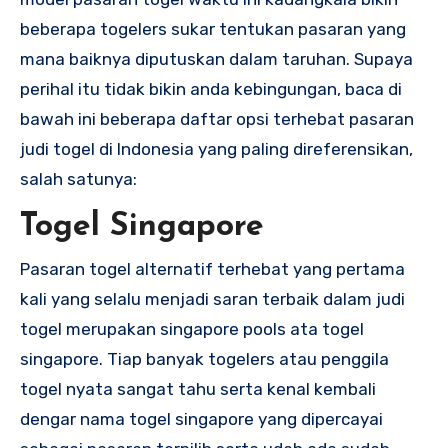
beberapa togelers sukar tentukan pasaran yang
mana baiknya diputuskan dalam taruhan. Supaya
perihal itu tidak bikin anda kebingungan, baca di
bawah ini beberapa daftar opsi terhebat pasaran
judi togel di Indonesia yang paling direferensikan,
salah satunya:
Togel Singapore
Pasaran togel alternatif terhebat yang pertama
kali yang selalu menjadi saran terbaik dalam judi
togel merupakan singapore pools ata togel
singapore. Tiap banyak togelers atau penggila
togel nyata sangat tahu serta kenal kembali
dengar nama togel singapore yang dipercayai