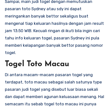
Sampai, main judi togel dengan memutuskan
pasaran toto Sydney atau sdy ini dapat
meringankan banyak bettor sekaligus buat
mengenal tiap keluaran hasilnya dengan jam result
jam 13:50 WIB. Kecuali ringan di ikuti bila ingin cari
tahu info keluaran togel, pasaran Sydney ini pula
memberi kelapangan banyak bettor pasang nomor
togel.
Togel Toto Macau
Di antara macam-macam pasaran togel yang
terdapat, toto macau sebagai salah satunya type
pasaran judi togel yang disebut luar biasa sekali
dan dapat memberi agunan keluasaan menang. Hal
semacam itu sebab togel toto macau ini punya