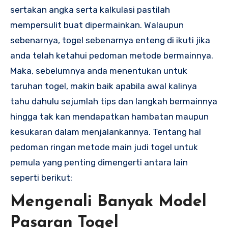
sertakan angka serta kalkulasi pastilah
mempersulit buat dipermainkan. Walaupun
sebenarnya, togel sebenarnya enteng di ikuti jika
anda telah ketahui pedoman metode bermainnya.
Maka, sebelumnya anda menentukan untuk
taruhan togel, makin baik apabila awal kalinya
tahu dahulu sejumlah tips dan langkah bermainnya
hingga tak kan mendapatkan hambatan maupun
kesukaran dalam menjalankannya. Tentang hal
pedoman ringan metode main judi togel untuk
pemula yang penting dimengerti antara lain
seperti berikut:
Mengenali Banyak Model
Pasaran Togel