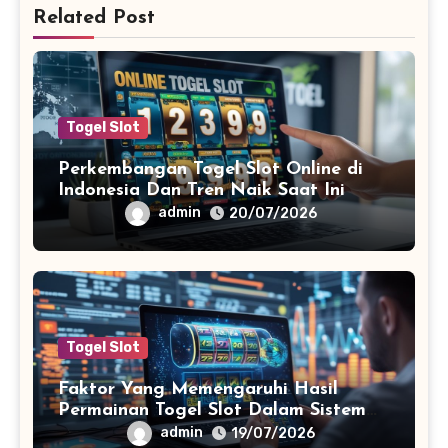
Related Post
Togel Slot
Perkembangan Togel Slot Online di
Indonesia Dan Tren Naik Saat Ini
admin
20/07/2026
Togel Slot
Faktor Yang Memengaruhi Hasil
Permainan Togel Slot Dalam Sistem
Digital: Analisis dan Insight
admin
19/07/2026