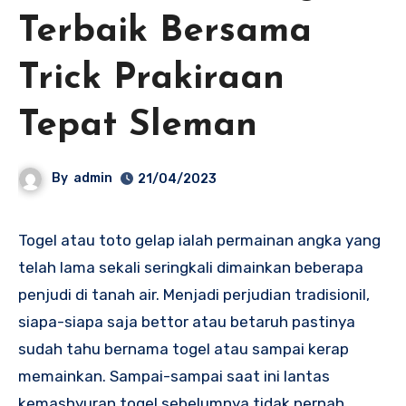
Terbaik Bersama
Trick Prakiraan
Tepat Sleman
By
admin
21/04/2023
Togel atau toto gelap ialah permainan angka yang
telah lama sekali seringkali dimainkan beberapa
penjudi di tanah air. Menjadi perjudian tradisionil,
siapa-siapa saja bettor atau betaruh pastinya
sudah tahu bernama togel atau sampai kerap
memainkan. Sampai-sampai saat ini lantas
kemashyuran togel sebelumnya tidak pernah