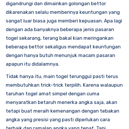
digandrungi dan dimainkan golongan bettor
dikarenakan selalu memberinya keuntungan yang
sangat luar biasa juga memberi kepuasan. Apa lagi
dengan ada banyaknya beberapa jenis pasaran
togel sekarang, terang bakal kian meringankan
beberapa bettor sekaligus mendapat keuntungan
dengan hanya butuh menunjuk macam pasaran
apapun itu didalamnya.
Tidak hanya itu, main togel terunggul pasti terus
membutuhkan trick-trick terpilih. Karena walaupun
taruhan togel amat simpel dengan cuma
menyaratkan betaruh menerka angka saja, akan
tetapi buat meraih kemenangan dengan tebakan
angka yang presisi yang pasti diperlukan cara
terbaik dan ramalan angka yang tepat. Tapi,