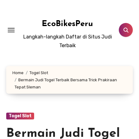
Skip
to
content
EcoBikesPeru
Langkah-langkah Daftar di Situs Judi
Terbaik
Home
Togel Slot
Bermain Judi Togel Terbaik Bersama Trick Prakiraan
Tepat Sleman
Togel Slot
Bermain Judi Togel