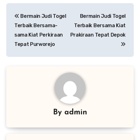
Post
Bermain Judi Togel
Bermain Judi Togel
navigation
Terbaik Bersama-
Terbaik Bersama Kiat
sama Kiat Perkiraan
Prakiraan Tepat Depok
Tepat Purworejo
By
admin