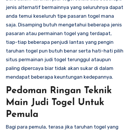
jenis alternatif bermainnya yang seluruhnya dapat
anda temui keseluruh tipe pasaran togel mana
saja. Disamping butuh mengetahui beberapa jenis
pasaran atau permainan togel yang terdapat,
tiap-tiap beberapa penjudi lantas yang pengin
taruhan togel pun butuh benar serta hati-hati pilih
situs permainan judi togel terunggul ataupun
paling dipercaya biar tidak akan sukar di dalam
mendapat beberapa keuntungan kedepannya.
Pedoman Ringan Teknik
Main Judi Togel Untuk
Pemula
Bagi para pemula, terasa jika taruhan togel yang