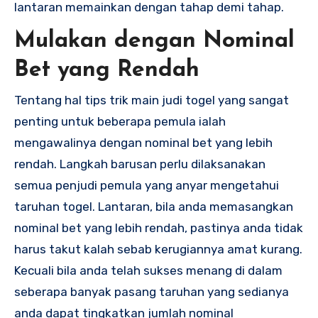
lantaran memainkan dengan tahap demi tahap.
Mulakan dengan Nominal
Bet yang Rendah
Tentang hal tips trik main judi togel yang sangat
penting untuk beberapa pemula ialah
mengawalinya dengan nominal bet yang lebih
rendah. Langkah barusan perlu dilaksanakan
semua penjudi pemula yang anyar mengetahui
taruhan togel. Lantaran, bila anda memasangkan
nominal bet yang lebih rendah, pastinya anda tidak
harus takut kalah sebab kerugiannya amat kurang.
Kecuali bila anda telah sukses menang di dalam
seberapa banyak pasang taruhan yang sedianya
anda dapat tingkatkan jumlah nominal