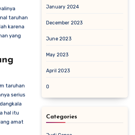
January 2024
alinya
enal taruhan
December 2023
lah karena
uhan yang
June 2023
May 2023
ang
April 2023
lam taruhan
0
mnya serius
adangkala
 hal itu
Categories
 yang amat