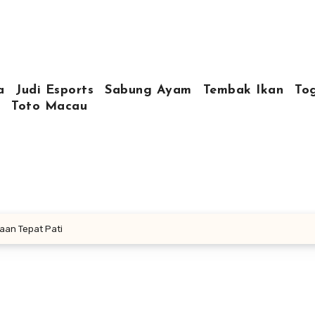
a
Judi Esports
Sabung Ayam
Tembak Ikan
Tog
Toto Macau
raan Tepat Pati