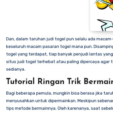
Dan, dalam taruhan judi togel pun selalu ada maca
keseluruh macam pasaran togel mana pun. Disampin
togel yang terdapat, tiap banyak penjudi lantas ya
situs judi togel terhebat atau paling dipercaya ag
sedianya.
Tutorial Ringan Trik Bermai
Bagi beberapa pemula, mungkin bisa berasa jika tar
menyusahkan untuk dipermainkan. Meskipun sebenarn
tips metode bermainnya. Oleh karenanya, saat sebel