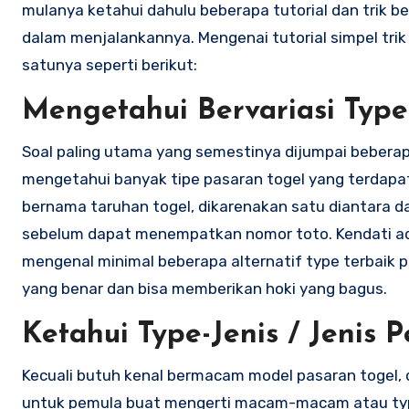
mulanya ketahui dahulu beberapa tutorial dan trik
dalam menjalankannya. Mengenai tutorial simpel trik
satunya seperti berikut:
Mengetahui Bervariasi Type
Soal paling utama yang semestinya dijumpai beberap
mengetahui banyak tipe pasaran togel yang terdapat.
bernama taruhan togel, dikarenakan satu diantara d
sebelum dapat menempatkan nomor toto. Kendati ada
mengenal minimal beberapa alternatif type terbaik p
yang benar dan bisa memberikan hoki yang bagus.
Ketahui Type-Jenis / Jenis 
Kecuali butuh kenal bermacam model pasaran togel, d
untuk pemula buat mengerti macam-macam atau typ