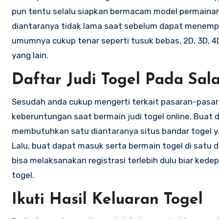
pun tentu selalu siapkan bermacam model permainan
diantaranya tidak lama saat sebelum dapat menemp
umumnya cukup tenar seperti tusuk bebas, 2D, 3D, 
yang lain.
Daftar Judi Togel Pada Sal
Sesudah anda cukup mengerti terkait pasaran-pasara
keberuntungan saat bermain judi togel online. Buat d
membutuhkan satu diantaranya situs bandar togel ya
Lalu, buat dapat masuk serta bermain togel di satu 
bisa melaksanakan registrasi terlebih dulu biar ke
togel.
Ikuti Hasil Keluaran Togel