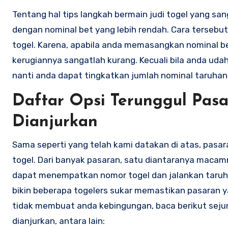
Tentang hal tips langkah bermain judi togel yang 
dengan nominal bet yang lebih rendah. Cara tersebut
togel. Karena, apabila anda memasangkan nominal bet
kerugiannya sangatlah kurang. Kecuali bila anda ud
nanti anda dapat tingkatkan jumlah nominal taruhan
Daftar Opsi Terunggul Pasa
Dianjurkan
Sama seperti yang telah kami datakan di atas, pasara
togel. Dari banyak pasaran, satu diantaranya macamn
dapat menempatkan nomor togel dan jalankan taruh
bikin beberapa togelers sukar memastikan pasaran 
tidak membuat anda kebingungan, baca berikut sejuml
dianjurkan, antara lain: