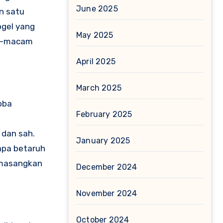
June 2025
n satu
ogel yang
May 2025
am-macam
April 2025
March 2025
oba
February 2025
 dan sah.
January 2025
rapa betaruh
memasangkan
December 2024
November 2024
October 2024