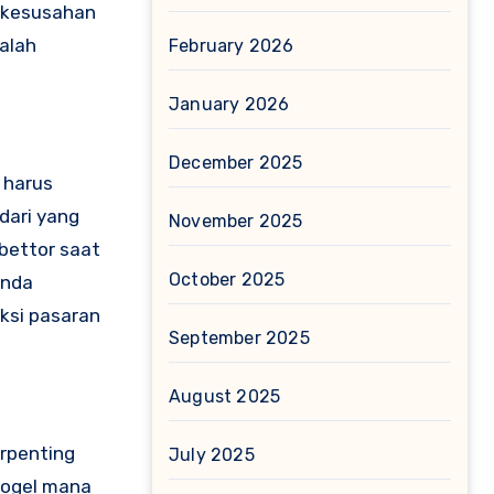
n kesusahan
salah
February 2026
January 2026
December 2025
 harus
dari yang
November 2025
bettor saat
October 2025
anda
eksi pasaran
September 2025
August 2025
erpenting
July 2025
togel mana