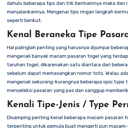
dahulu beberapa tips dan trik bermainnya maka dar
menjalankannya. Mengenai tips ringan langkah berma
seperti berikut:
Kenal Beraneka Tipe Pasar
Hal palinglah penting yang harusnya dijumpai bebera
mengenali banyak macam pasaran togel yang terdapa
taruhan togel, dikarenakan satu diantara dari bebera
sebelum dapat memasangkan nomor toto. Walau ada 
mengenali sekurang-kurangnya beberapa opsi type t
menyeleksi pasaran yang pas dan sanggup memberik
Kenali Tipe-Jenis / Type Pe
Disamping penting kenal beberapa macam pasaran tog
terpenting untuk pemula buat mengerti pun macam-