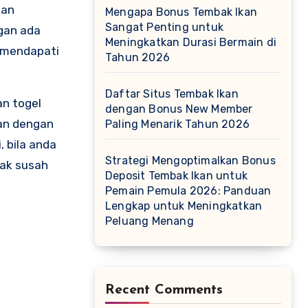
kan
Mengapa Bonus Tembak Ikan
Sangat Penting untuk
gan ada
Meningkatkan Durasi Bermain di
 mendapati
Tahun 2026
Daftar Situs Tembak Ikan
an togel
dengan Bonus New Member
an dengan
Paling Menarik Tahun 2026
, bila anda
Strategi Mengoptimalkan Bonus
dak susah
Deposit Tembak Ikan untuk
Pemain Pemula 2026: Panduan
Lengkap untuk Meningkatkan
Peluang Menang
Recent Comments