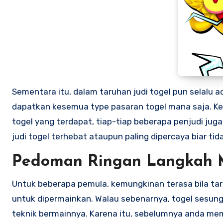
Sementara itu, dalam taruhan judi togel pun selalu 
dapatkan kesemua type pasaran togel mana saja. 
togel yang terdapat, tiap-tiap beberapa penjudi juga
judi togel terhebat ataupun paling dipercaya biar t
Pedoman Ringan Langkah M
Untuk beberapa pemula, kemungkinan terasa bila tar
untuk dipermainkan. Walau sebenarnya, togel sesun
teknik bermainnya. Karena itu, sebelumnya anda mem