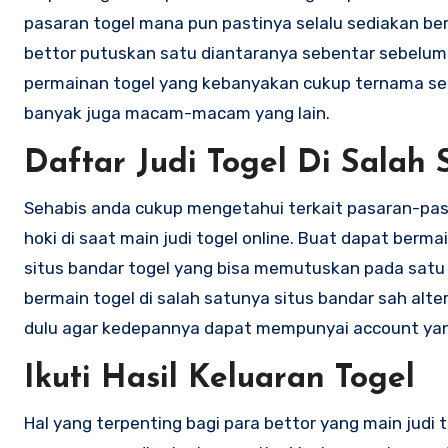
pasaran togel mana pun pastinya selalu sediakan b
bettor putuskan satu diantaranya sebentar sebelu
permainan togel yang kebanyakan cukup ternama seper
banyak juga macam-macam yang lain.
Daftar Judi Togel Di Salah 
Sehabis anda cukup mengetahui terkait pasaran-pasa
hoki di saat main judi togel online. Buat dapat berma
situs bandar togel yang bisa memutuskan pada satu d
bermain togel di salah satunya situs bandar sah alte
dulu agar kedepannya dapat mempunyai account yan
Ikuti Hasil Keluaran Togel
Hal yang terpenting bagi para bettor yang main judi t