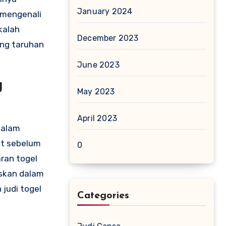
January 2024
 mengenali
kalah
December 2023
ang taruhan
June 2023
g
May 2023
April 2023
dalam
at sebelum
0
ran togel
skan dalam
 judi togel
Categories