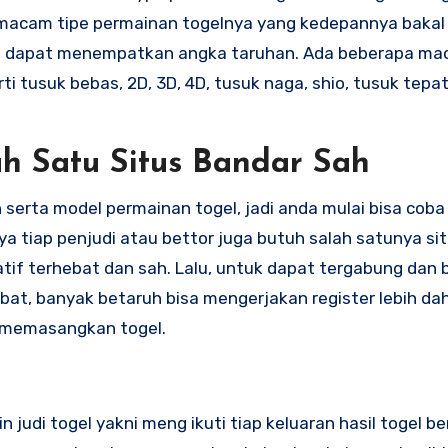
rmacam tipe permainan togelnya yang kedepannya bakal
lum dapat menempatkan angka taruhan. Ada beberapa m
i tusuk bebas, 2D, 3D, 4D, tusuk naga, shio, tusuk tepa
ah Satu Situs Bandar Sah
serta model permainan togel, jadi anda mulai bisa coba 
nya tiap penjudi atau bettor juga butuh salah satunya si
tif terhebat dan sah. Lalu, untuk dapat tergabung dan 
ebat, banyak betaruh bisa mengerjakan register lebih dah
t memasangkan togel.
 judi togel yakni meng ikuti tiap keluaran hasil togel b