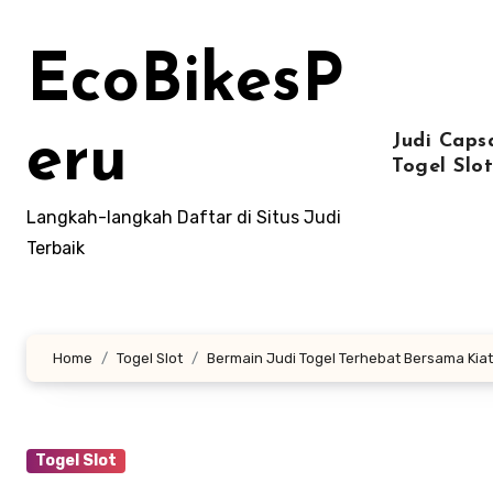
Skip
to
EcoBikesP
content
eru
Judi Caps
Togel Slot
Langkah-langkah Daftar di Situs Judi
Terbaik
Home
Togel Slot
Bermain Judi Togel Terhebat Bersama Kia
Togel Slot