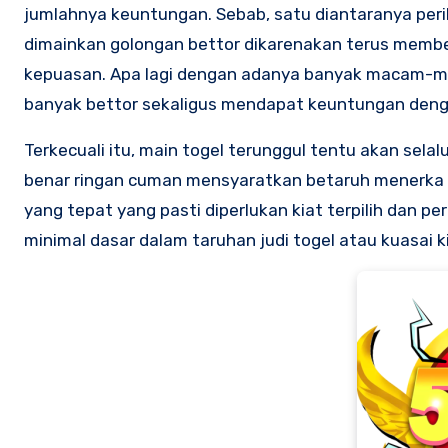
jumlahnya keuntungan. Sebab, satu diantaranya peri
dimainkan golongan bettor dikarenakan terus membe
kepuasan. Apa lagi dengan adanya banyak macam-ma
banyak bettor sekaligus mendapat keuntungan deng
Terkecuali itu, main togel terunggul tentu akan selalu
benar ringan cuman mensyaratkan betaruh menerka 
yang tepat yang pasti diperlukan kiat terpilih dan p
minimal dasar dalam taruhan judi togel atau kuasai