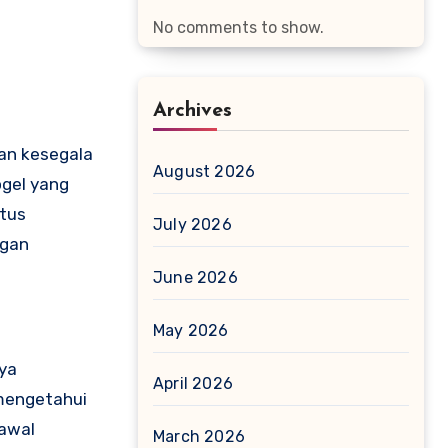
No comments to show.
Archives
kan kesegala
August 2026
ogel yang
itus
July 2026
ngan
June 2026
May 2026
nya
April 2026
 mengetahui
 awal
March 2026