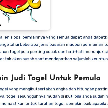
apa jenis opsi bermainnya yang semua dapat anda dapat
mengetahui beberapa jenis pasaran maupun permainan t
uhan togel pula penting cocok dan hati-hati menunjuk s
 agar tak akan susah saat mendapatkan sejumlah keuntu
in Judi Togel Untuk Pemula
togel yang mengikutsertakan angka dan hitungan pasti
a, togel sesungguhnya mudah di ikuti bila anda sudah
a memastikan untuk taruhan togel, semakin baik apabila