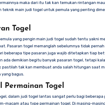
ermainnya maka dari itu tak kan temukan rintangan ma
 teknik main judi togel untuk pemula yang penting dime
an Togel
pemula yang pengin main judi togel sudah tentu yakni me
pat. Pasaran togel memanglah sebelumnya tidak pernah 
ri beberapa tipe pasaran juga wajib ditetapkan tiap bet
ada demikian begitu banyak pasaran togel, tetapi kal
ik pastilah tak kan membuat anda salah hitungan saat m
 yang bagus.
l Permainan Togel
el, dalam judi togel lantas sangat perlu bagi beberapa 
am-macam atau type permainan togel. Di masing-masin