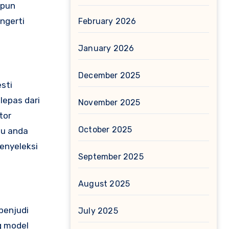
upun
ngerti
February 2026
January 2026
December 2025
sti
lepas dari
November 2025
tor
October 2025
au anda
enyeleksi
September 2025
August 2025
penjudi
July 2025
g model