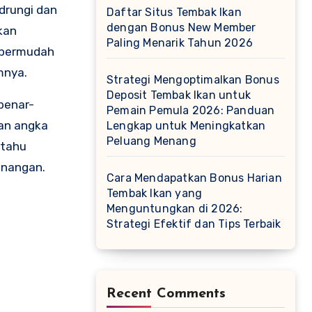
drungi dan
Daftar Situs Tembak Ikan
dengan Bonus New Member
kan
Paling Menarik Tahun 2026
mpermudah
mnya.
Strategi Mengoptimalkan Bonus
Deposit Tembak Ikan untuk
 benar-
Pemain Pemula 2026: Panduan
an angka
Lengkap untuk Meningkatkan
Peluang Menang
 tahu
enangan.
Cara Mendapatkan Bonus Harian
Tembak Ikan yang
Menguntungkan di 2026:
Strategi Efektif dan Tips Terbaik
Recent Comments