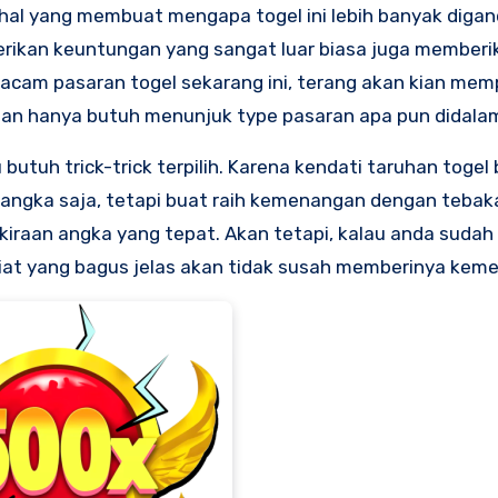
hal yang membuat mengapa togel ini lebih banyak digan
rikan keuntungan yang sangat luar biasa juga memberi
cam pasaran togel sekarang ini, terang akan kian me
an hanya butuh menunjuk type pasaran apa pun didala
 butuh trick-trick terpilih. Karena kendati taruhan togel
angka saja, tetapi buat raih kemenangan dengan tebak
erkiraan angka yang tepat. Akan tetapi, kalau anda sudah
 kiat yang bagus jelas akan tidak susah memberinya kem