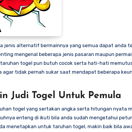
pa jenis alternatif bermainnya yang semua dapat anda t
penting mengenal beberapa jenis pasaran maupun permai
n taruhan togel pun butuh cocok serta hati-hati memutu
aya agar tidak pernah sukar saat mendapat beberapa ke
n Judi Togel Untuk Pemula
ruhan togel yang sertakan angka serta hitungan nyata
uhnya enteng di ikuti bila anda sudah mengetahui petu
da menetapkan untuk taruhan togel, makin baik bila aw