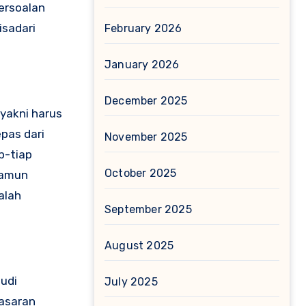
ersoalan
isadari
February 2026
January 2026
December 2025
 yakni harus
pas dari
November 2025
p-tiap
October 2025
namun
alah
September 2025
August 2025
judi
July 2025
asaran