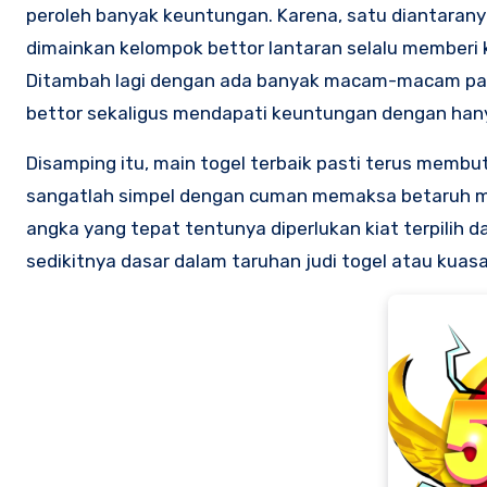
peroleh banyak keuntungan. Karena, satu diantaranya 
dimainkan kelompok bettor lantaran selalu memberi
Ditambah lagi dengan ada banyak macam-macam pas
bettor sekaligus mendapati keuntungan dengan han
Disamping itu, main togel terbaik pasti terus membu
sangatlah simpel dengan cuman memaksa betaruh me
angka yang tepat tentunya diperlukan kiat terpilih d
sedikitnya dasar dalam taruhan judi togel atau kuas