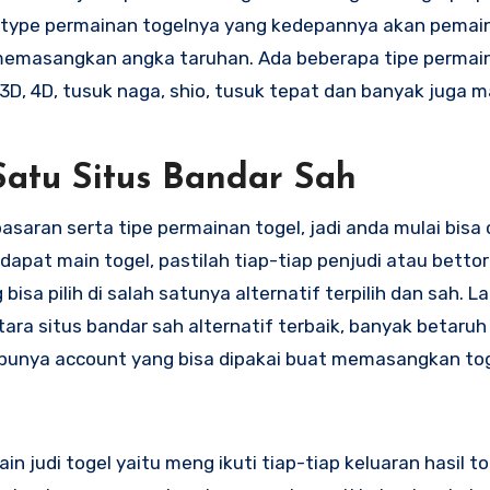
 type permainan togelnya yang kedepannya akan pemain
memasangkan angka taruhan. Ada beberapa tipe permai
3D, 4D, tusuk naga, shio, tusuk tepat dan banyak juga 
Satu Situs Bandar Sah
ran serta tipe permainan togel, jadi anda mulai bisa
dapat main togel, pastilah tiap-tiap penjudi atau bettor
sa pilih di salah satunya alternatif terpilih dan sah. L
ara situs bandar sah alternatif terbaik, banyak betaruh
t punya account yang bisa dipakai buat memasangkan tog
n judi togel yaitu meng ikuti tiap-tiap keluaran hasil to