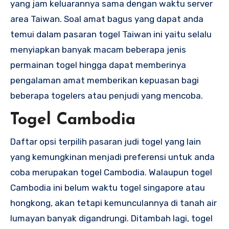
yang jam keluarannya sama dengan waktu server
area Taiwan. Soal amat bagus yang dapat anda
temui dalam pasaran togel Taiwan ini yaitu selalu
menyiapkan banyak macam beberapa jenis
permainan togel hingga dapat memberinya
pengalaman amat memberikan kepuasan bagi
beberapa togelers atau penjudi yang mencoba.
Togel Cambodia
Daftar opsi terpilih pasaran judi togel yang lain
yang kemungkinan menjadi preferensi untuk anda
coba merupakan togel Cambodia. Walaupun togel
Cambodia ini belum waktu togel singapore atau
hongkong, akan tetapi kemunculannya di tanah air
lumayan banyak digandrungi. Ditambah lagi, togel