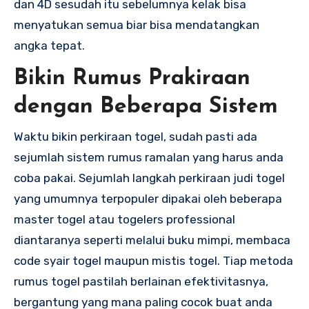
dan 4D sesudah itu sebelumnya kelak bisa
menyatukan semua biar bisa mendatangkan
angka tepat.
Bikin Rumus Prakiraan
dengan Beberapa Sistem
Waktu bikin perkiraan togel, sudah pasti ada
sejumlah sistem rumus ramalan yang harus anda
coba pakai. Sejumlah langkah perkiraan judi togel
yang umumnya terpopuler dipakai oleh beberapa
master togel atau togelers professional
diantaranya seperti melalui buku mimpi, membaca
code syair togel maupun mistis togel. Tiap metoda
rumus togel pastilah berlainan efektivitasnya,
bergantung yang mana paling cocok buat anda