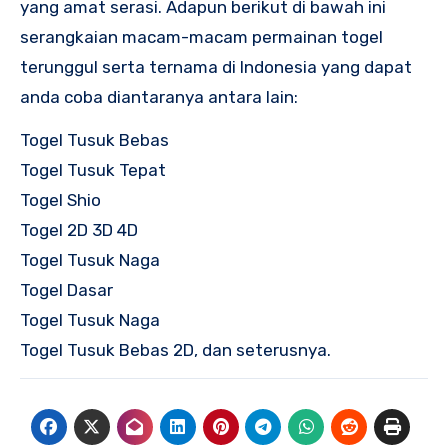
yang amat serasi. Adapun berikut di bawah ini
serangkaian macam-macam permainan togel
terunggul serta ternama di Indonesia yang dapat
anda coba diantaranya antara lain:
Togel Tusuk Bebas
Togel Tusuk Tepat
Togel Shio
Togel 2D 3D 4D
Togel Tusuk Naga
Togel Dasar
Togel Tusuk Naga
Togel Tusuk Bebas 2D, dan seterusnya.