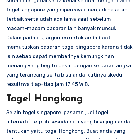
sudah mengenal serta kenal kembali dengar nama
togel singapore yang dipercayai menjadi pasaran
terbaik serta udah ada lama saat sebelum
macam-macam pasaran lain banyak muncul.
Dalam pada itu, argumen untuk anda buat
memutuskan pasaran togel singapore karena tidak
lain sebab dapat memberinya kemungkinan
menang yang begitu besar dengan keluaran angka
yang terancang serta bisa anda ikutinya skedul
resultnya tiap-tiap jam 17:45 WIB.
Togel Hongkong
Selain togel singapore, pasaran judi togel
alternatif terpilih sesudah itu yang bisa juga anda
tentukan yaitu togel Hongkong. Buat anda yang