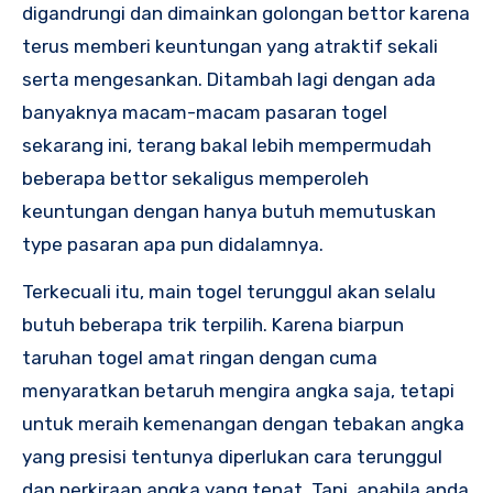
digandrungi dan dimainkan golongan bettor karena
terus memberi keuntungan yang atraktif sekali
serta mengesankan. Ditambah lagi dengan ada
banyaknya macam-macam pasaran togel
sekarang ini, terang bakal lebih mempermudah
beberapa bettor sekaligus memperoleh
keuntungan dengan hanya butuh memutuskan
type pasaran apa pun didalamnya.
Terkecuali itu, main togel terunggul akan selalu
butuh beberapa trik terpilih. Karena biarpun
taruhan togel amat ringan dengan cuma
menyaratkan betaruh mengira angka saja, tetapi
untuk meraih kemenangan dengan tebakan angka
yang presisi tentunya diperlukan cara terunggul
dan perkiraan angka yang tepat. Tapi, apabila anda