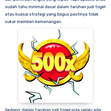
sudah tahu minimal dasar dalam taruhan judi togel
atau kuasai strategi yang bagus pastinya tidak
sukar memberi kemenangan.
Sedang, dalam taruhan judi togel pula selalu ada