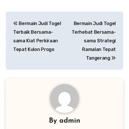
Post
Bermain Judi Togel
Bermain Judi Togel
navigation
Terbaik Bersama-
Terhebat Bersama-
sama Kiat Perkiraan
sama Strategi
Tepat Kulon Progo
Ramalan Tepat
Tangerang
By
admin