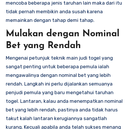
mencoba beberapa jenis taruhan lain maka dari itu
tidak pernah membikin anda susah karena
memainkan dengan tahap demi tahap.
Mulakan dengan Nominal
Bet yang Rendah
Mengenai petunjuk teknik main judi togel yang
sangat penting untuk beberapa pemula ialah
mengawalinya dengan nominal bet yang lebih
rendah. Langkah ini perlu dijalankan semuanya
penjudi pemula yang baru mengetahui taruhan
togel. Lantaran, kalau anda menempatkan nominal
bet yang lebih rendah, pastinya anda tidak harus
takut kalah lantaran kerugiannya sangatlah
kurang. Kecuali apabila anda telah sukses menang