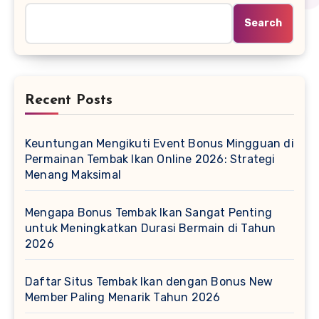
Search
Recent Posts
Keuntungan Mengikuti Event Bonus Mingguan di
Permainan Tembak Ikan Online 2026: Strategi
Menang Maksimal
Mengapa Bonus Tembak Ikan Sangat Penting
untuk Meningkatkan Durasi Bermain di Tahun
2026
Daftar Situs Tembak Ikan dengan Bonus New
Member Paling Menarik Tahun 2026