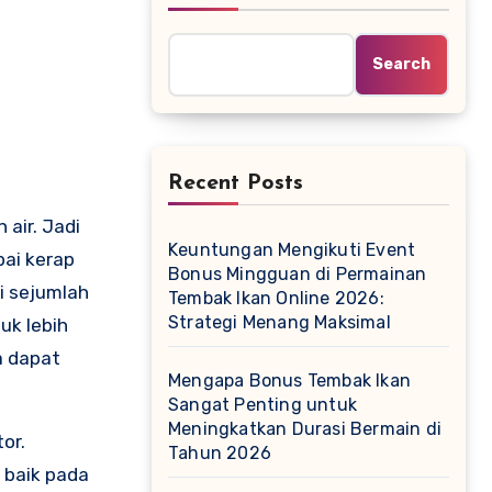
Search
Recent Posts
Keuntungan Mengikuti Event
pai kerap
Bonus Mingguan di Permainan
i sejumlah
Tembak Ikan Online 2026:
Strategi Menang Maksimal
uk lebih
a dapat
Mengapa Bonus Tembak Ikan
Sangat Penting untuk
Meningkatkan Durasi Bermain di
or.
Tahun 2026
 baik pada