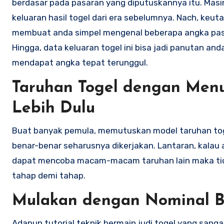
berdasar pada pasaran yang diputuskannya itu. Mas
keluaran hasil togel dari era sebelumnya. Nach, keu
membuat anda simpel mengenal beberapa angka pasa
Hingga, data keluaran togel ini bisa jadi panutan 
mendapat angka tepat terunggul.
Taruhan Togel dengan Menu
Lebih Dulu
Buat banyak pemula, memutuskan model taruhan toge
benar-benar seharusnya dikerjakan. Lantaran, kalau 
dapat mencoba macam-macam taruhan lain maka ti
tahap demi tahap.
Mulakan dengan Nominal B
Adapun tutorial teknik bermain judi togel yang sa