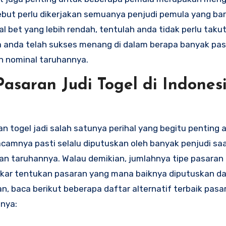
ebut perlu dikerjakan semuanya penjudi pemula yang bar
 bet yang lebih rendah, tentulah anda tidak perlu takut
la anda telah sukses menang di dalam berapa banyak pa
 nominal taruhannya.
Pasaran Judi Togel di Indones
an togel jadi salah satunya perihal yang begitu penting
acamnya pasti selalu diputuskan oleh banyak penjudi sa
n taruhannya. Walau demikian, jumlahnya tipe pasaran 
ukar tentukan pasaran yang mana baiknya diputuskan d
n, baca berikut beberapa daftar alternatif terbaik pasar
unya: