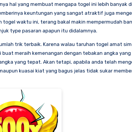
nya hal yang membuat mengapa togel ini lebih banyak d
emberinya keuntungan yang sangat atraktif juga meng
togel waktu ini, terang bakal makin mempermudah ban
juk type pasaran apapun itu didalamnya.
ejumlah trik terbaik. Karena walau taruhan togel amat si
i buat meraih kemenangan dengan tebakan angka yang
 angka yang tepat. Akan tetapi, apabila anda telah men
maupun kuasai kiat yang bagus jelas tidak sukar membe