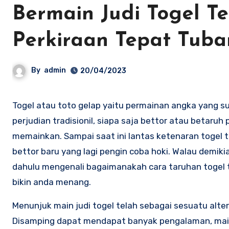
Bermain Judi Togel T
Perkiraan Tepat Tuba
By
admin
20/04/2023
Togel atau toto gelap yaitu permainan angka yang sudah lama sekali kerap dimainkan banyak penjudi di tanah air. Jadi
perjudian tradisionil, siapa saja bettor atau betar
memainkan. Sampai saat ini lantas ketenaran togel 
bettor baru yang lagi pengin coba hoki. Walau demiki
dahulu mengenali bagaimanakah cara taruhan togel 
bikin anda menang.
Menunjuk main judi togel telah sebagai sesuatu alte
Disamping dapat mendapat banyak pengalaman, main