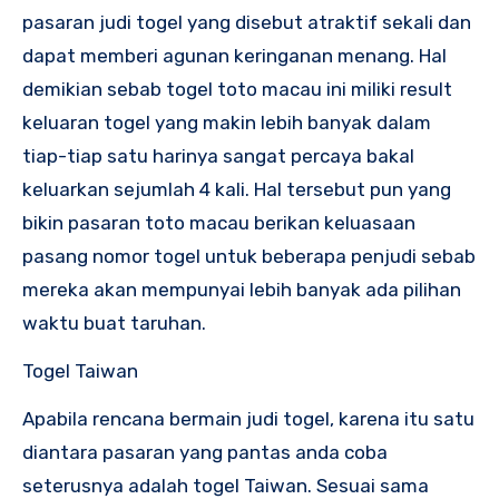
pasaran judi togel yang disebut atraktif sekali dan
dapat memberi agunan keringanan menang. Hal
demikian sebab togel toto macau ini miliki result
keluaran togel yang makin lebih banyak dalam
tiap-tiap satu harinya sangat percaya bakal
keluarkan sejumlah 4 kali. Hal tersebut pun yang
bikin pasaran toto macau berikan keluasaan
pasang nomor togel untuk beberapa penjudi sebab
mereka akan mempunyai lebih banyak ada pilihan
waktu buat taruhan.
Togel Taiwan
Apabila rencana bermain judi togel, karena itu satu
diantara pasaran yang pantas anda coba
seterusnya adalah togel Taiwan. Sesuai sama