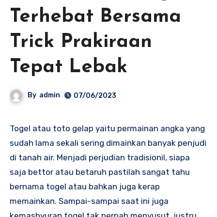
Terhebat Bersama
Trick Prakiraan
Tepat Lebak
By
admin
07/06/2023
Togel atau toto gelap yaitu permainan angka yang
sudah lama sekali sering dimainkan banyak penjudi
di tanah air. Menjadi perjudian tradisionil, siapa
saja bettor atau betaruh pastilah sangat tahu
bernama togel atau bahkan juga kerap
memainkan. Sampai-sampai saat ini juga
kemashyuran togel tak pernah menyusut, justru