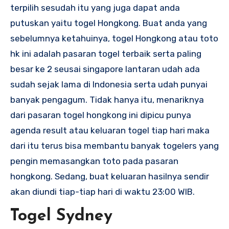
terpilih sesudah itu yang juga dapat anda
putuskan yaitu togel Hongkong. Buat anda yang
sebelumnya ketahuinya, togel Hongkong atau toto
hk ini adalah pasaran togel terbaik serta paling
besar ke 2 seusai singapore lantaran udah ada
sudah sejak lama di Indonesia serta udah punyai
banyak pengagum. Tidak hanya itu, menariknya
dari pasaran togel hongkong ini dipicu punya
agenda result atau keluaran togel tiap hari maka
dari itu terus bisa membantu banyak togelers yang
pengin memasangkan toto pada pasaran
hongkong. Sedang, buat keluaran hasilnya sendir
akan diundi tiap-tiap hari di waktu 23:00 WIB.
Togel Sydney