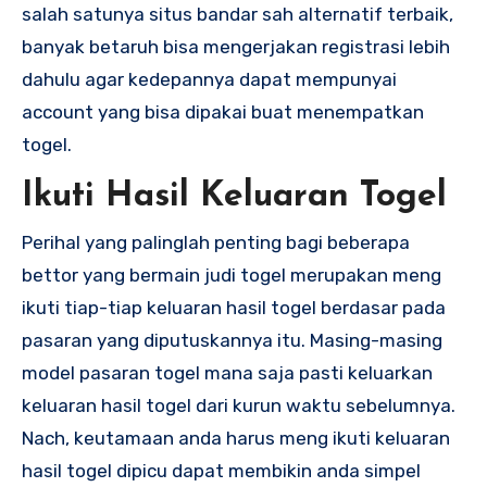
salah satunya situs bandar sah alternatif terbaik,
banyak betaruh bisa mengerjakan registrasi lebih
dahulu agar kedepannya dapat mempunyai
account yang bisa dipakai buat menempatkan
togel.
Ikuti Hasil Keluaran Togel
Perihal yang palinglah penting bagi beberapa
bettor yang bermain judi togel merupakan meng
ikuti tiap-tiap keluaran hasil togel berdasar pada
pasaran yang diputuskannya itu. Masing-masing
model pasaran togel mana saja pasti keluarkan
keluaran hasil togel dari kurun waktu sebelumnya.
Nach, keutamaan anda harus meng ikuti keluaran
hasil togel dipicu dapat membikin anda simpel