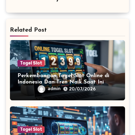
Related Post
Togel Slot
Perkembangan Togel Slot Online di
Indonesia Dan Tren Naik Saat Ini
admin
20/07/2026
Togel Slot