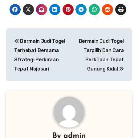
Post
Bermain Judi Togel
Bermain Judi Togel
navigation
Terhebat Bersama
Terpilih Dan Cara
Strategi Perkiraan
Perkiraan Tepat
Tepat Mojosari
Gunung Kidul
By
admin