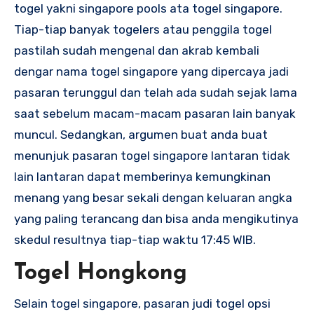
togel yakni singapore pools ata togel singapore.
Tiap-tiap banyak togelers atau penggila togel
pastilah sudah mengenal dan akrab kembali
dengar nama togel singapore yang dipercaya jadi
pasaran terunggul dan telah ada sudah sejak lama
saat sebelum macam-macam pasaran lain banyak
muncul. Sedangkan, argumen buat anda buat
menunjuk pasaran togel singapore lantaran tidak
lain lantaran dapat memberinya kemungkinan
menang yang besar sekali dengan keluaran angka
yang paling terancang dan bisa anda mengikutinya
skedul resultnya tiap-tiap waktu 17:45 WIB.
Togel Hongkong
Selain togel singapore, pasaran judi togel opsi