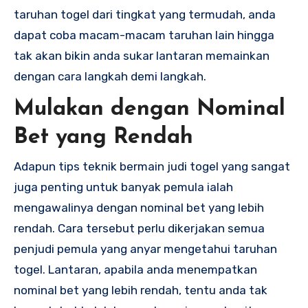
taruhan togel dari tingkat yang termudah, anda
dapat coba macam-macam taruhan lain hingga
tak akan bikin anda sukar lantaran memainkan
dengan cara langkah demi langkah.
Mulakan dengan Nominal
Bet yang Rendah
Adapun tips teknik bermain judi togel yang sangat
juga penting untuk banyak pemula ialah
mengawalinya dengan nominal bet yang lebih
rendah. Cara tersebut perlu dikerjakan semua
penjudi pemula yang anyar mengetahui taruhan
togel. Lantaran, apabila anda menempatkan
nominal bet yang lebih rendah, tentu anda tak