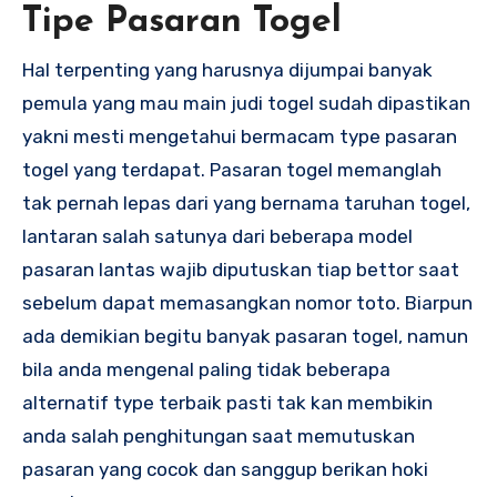
Tipe Pasaran Togel
Hal terpenting yang harusnya dijumpai banyak
pemula yang mau main judi togel sudah dipastikan
yakni mesti mengetahui bermacam type pasaran
togel yang terdapat. Pasaran togel memanglah
tak pernah lepas dari yang bernama taruhan togel,
lantaran salah satunya dari beberapa model
pasaran lantas wajib diputuskan tiap bettor saat
sebelum dapat memasangkan nomor toto. Biarpun
ada demikian begitu banyak pasaran togel, namun
bila anda mengenal paling tidak beberapa
alternatif type terbaik pasti tak kan membikin
anda salah penghitungan saat memutuskan
pasaran yang cocok dan sanggup berikan hoki