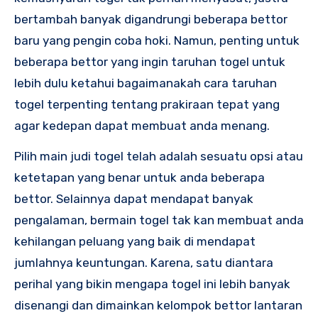
bertambah banyak digandrungi beberapa bettor
baru yang pengin coba hoki. Namun, penting untuk
beberapa bettor yang ingin taruhan togel untuk
lebih dulu ketahui bagaimanakah cara taruhan
togel terpenting tentang prakiraan tepat yang
agar kedepan dapat membuat anda menang.
Pilih main judi togel telah adalah sesuatu opsi atau
ketetapan yang benar untuk anda beberapa
bettor. Selainnya dapat mendapat banyak
pengalaman, bermain togel tak kan membuat anda
kehilangan peluang yang baik di mendapat
jumlahnya keuntungan. Karena, satu diantara
perihal yang bikin mengapa togel ini lebih banyak
disenangi dan dimainkan kelompok bettor lantaran