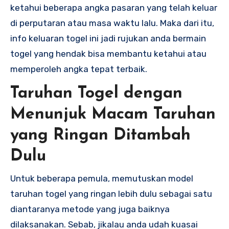
ketahui beberapa angka pasaran yang telah keluar
di perputaran atau masa waktu lalu. Maka dari itu,
info keluaran togel ini jadi rujukan anda bermain
togel yang hendak bisa membantu ketahui atau
memperoleh angka tepat terbaik.
Taruhan Togel dengan
Menunjuk Macam Taruhan
yang Ringan Ditambah
Dulu
Untuk beberapa pemula, memutuskan model
taruhan togel yang ringan lebih dulu sebagai satu
diantaranya metode yang juga baiknya
dilaksanakan. Sebab, jikalau anda udah kuasai