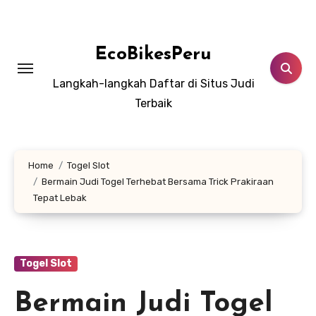
Skip
to
content
EcoBikesPeru
Langkah-langkah Daftar di Situs Judi
Terbaik
Home
Togel Slot
Bermain Judi Togel Terhebat Bersama Trick Prakiraan
Tepat Lebak
Togel Slot
Bermain Judi Togel