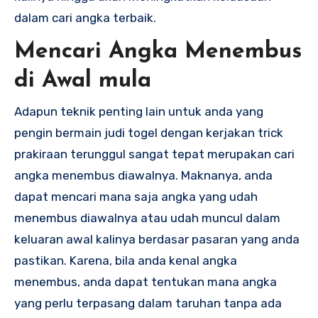
dalam cari angka terbaik.
Mencari Angka Menembus
di Awal mula
Adapun teknik penting lain untuk anda yang
pengin bermain judi togel dengan kerjakan trick
prakiraan terunggul sangat tepat merupakan cari
angka menembus diawalnya. Maknanya, anda
dapat mencari mana saja angka yang udah
menembus diawalnya atau udah muncul dalam
keluaran awal kalinya berdasar pasaran yang anda
pastikan. Karena, bila anda kenal angka
menembus, anda dapat tentukan mana angka
yang perlu terpasang dalam taruhan tanpa ada