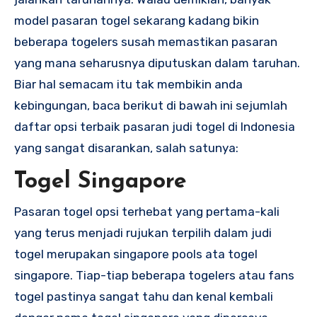
model pasaran togel sekarang kadang bikin
beberapa togelers susah memastikan pasaran
yang mana seharusnya diputuskan dalam taruhan.
Biar hal semacam itu tak membikin anda
kebingungan, baca berikut di bawah ini sejumlah
daftar opsi terbaik pasaran judi togel di Indonesia
yang sangat disarankan, salah satunya:
Togel Singapore
Pasaran togel opsi terhebat yang pertama-kali
yang terus menjadi rujukan terpilih dalam judi
togel merupakan singapore pools ata togel
singapore. Tiap-tiap beberapa togelers atau fans
togel pastinya sangat tahu dan kenal kembali