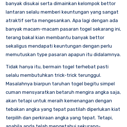
banyak disukai serta dimainkan kelompok bettor
lantaran selalu memberi keuntungan yang sangat
atraktif serta mengesankan. Apa lagi dengan ada
banyak macam-macam pasaran togel sekarang ini,
terang bakal kian membantu banyak bettor
sekaligus mendapati keuntungan dengan perlu
memutuskan type pasaran apapun itu didalamnya.
Tidak hanya itu, bermain togel terhebat pasti
selalu membutuhkan trick-trick terunggul.
Masalahnya biarpun taruhan togel begitu simpel
cuman mensyaratkan betaruh mengira angka saja,
akan tetapi untuk meraih kemenangan dengan
tebakan angka yang tepat pastilah diperlukan kiat
terpilih dan perkiraan angka yang tepat. Tetapi,
apabila anda telah mengetahui sekurang-