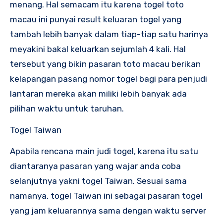
menang. Hal semacam itu karena togel toto
macau ini punyai result keluaran togel yang
tambah lebih banyak dalam tiap-tiap satu harinya
meyakini bakal keluarkan sejumlah 4 kali. Hal
tersebut yang bikin pasaran toto macau berikan
kelapangan pasang nomor togel bagi para penjudi
lantaran mereka akan miliki lebih banyak ada
pilihan waktu untuk taruhan.
Togel Taiwan
Apabila rencana main judi togel, karena itu satu
diantaranya pasaran yang wajar anda coba
selanjutnya yakni togel Taiwan. Sesuai sama
namanya, togel Taiwan ini sebagai pasaran togel
yang jam keluarannya sama dengan waktu server