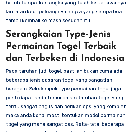
butuh tempatkan angka yang telah keluar awalnya
lantaran kecil peluangnya angka yang serupa buat
tampil kembali ke masa sesudah itu.
Serangkaian Type-Jenis
Permainan Togel Terbaik
dan Terbeken di Indonesia
Pada taruhan judi togel, pastilah bukan cuma ada
beberapa jenis pasaran togel yang sangatlah
beragam. Sekelompok type permainan togel juga
pasti dapat anda temui dalam taruhan togel yang
tentu sangat bagus dan berikan opsi yang komplet
maka anda kenal mesti tentukan model permainan
togel yang mana sangat pas. Rata-rata, beberapa