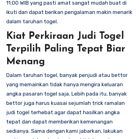
11:00 WIB yang pasti amat sangat mudah buat di
ikuti dan dapat berikan pengalaman makin menarik
dalam taruhan togel.
Kiat Perkiraan Judi Togel
Terpilih Paling Tepat Biar
Menang
Dalam taruhan togel, banyak penjudi atau bettor
yang memainkan tidak hanya mengira keluaran
angka pasaran togel saja. Lebih pada itu, banyak
bettor juga harus kuasai sejumlah trick ramalan
judi togel terhebat agar dapat hasilkan angka
tepat dan dapat memberikan kemenangan
sedianya. Sama dengan kami jabarkan, lakukan