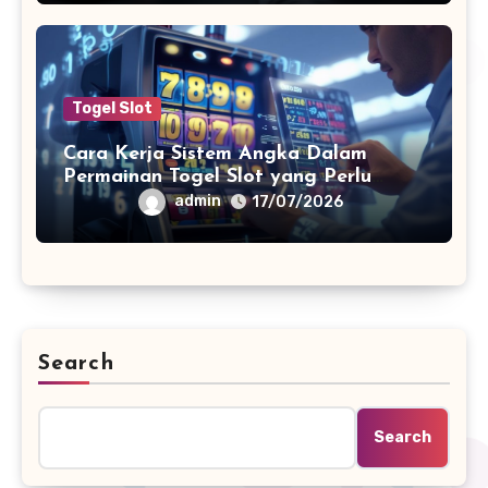
Togel Slot
Cara Kerja Sistem Angka Dalam
Permainan Togel Slot yang Perlu
Diketahui untuk Menang
admin
17/07/2026
Search
Search