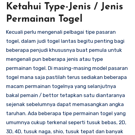
Ketahui Type-Jenis / Jenis
Permainan Togel
Kecuali perlu mengenali pelbagai tipe pasaran
togel, dalam judi togel lantas begitu penting bagi
beberapa penjudi khususnya buat pemula untuk
mengenali pun beberapa jenis atau type
permainan togel. Di masing-masing model pasaran
togel mana saja pastilah terus sediakan beberapa
macam permainan togelnya yang selanjutnya
bakal pemain / bettor tetapkan satu diantaranya
sejenak sebelumnya dapat memasangkan angka
taruhan. Ada beberapa tipe permainan togel yang
umumnya cukup terkenal seperti tusuk bebas, 2D,
3D, 4D, tusuk naga, shio, tusuk tepat dan banyak