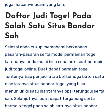
juga macam-macam yang lain.
Daftar Judi Togel Pada
Salah Satu Situs Bandar
Sah
Selesai anda cukup memahami berkenaan
pasaran-pasaran serta model permainan togel,
karenanya anda mulai bisa coba hoki saat bermain
judi togel online. Buat dapat bermain togel,
tentunya tiap penjudi atau bettor juga butuh satu
diantaranya situs bandar togel yang bisa
menunjuk di satu diantaranya opsi terunggul serta
sah. Selanjutnya, buat dapat tergabung serta
bermain togel pada salah satunya situs bandar