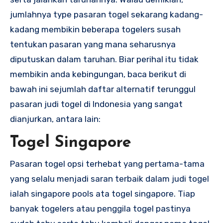
jumlahnya type pasaran togel sekarang kadang-
kadang membikin beberapa togelers susah
tentukan pasaran yang mana seharusnya
diputuskan dalam taruhan. Biar perihal itu tidak
membikin anda kebingungan, baca berikut di
bawah ini sejumlah daftar alternatif terunggul
pasaran judi togel di Indonesia yang sangat
dianjurkan, antara lain:
Togel Singapore
Pasaran togel opsi terhebat yang pertama-tama
yang selalu menjadi saran terbaik dalam judi togel
ialah singapore pools ata togel singapore. Tiap
banyak togelers atau penggila togel pastinya