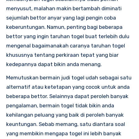
menyusut, malahan makin bertambah diminati
sejumlah bettor anyar yang lagi pengin coba
keberuntungan. Namun, penting bagi beberapa
bettor yang ingin taruhan togel buat terlebih dulu
mengenal bagaimanakah caranya taruhan togel
khususnya tentang perkiraan tepat yang biar
kedepannya dapat bikin anda menang.
Memutuskan bermain judi togel udah sebagai satu
alternatif atau ketetapan yang cocok untuk anda
beberapa bettor. Selainnya dapat peroleh banyak
pengalaman, bermain togel tidak bikin anda
kehilangan peluang yang baik di peroleh banyak
keuntungan. Sebab memang, satu diantara soal
yang membikin mengapa togel ini lebih banyak