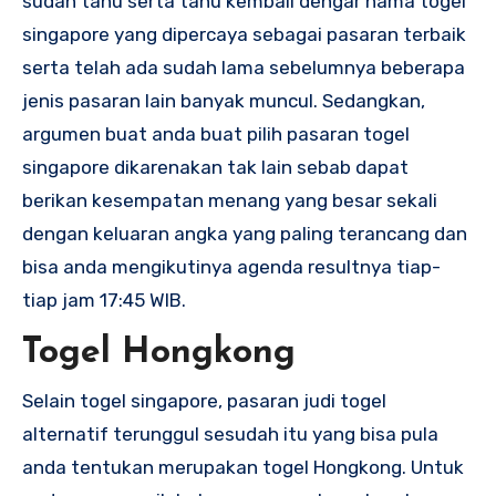
sudah tahu serta tahu kembali dengar nama togel
singapore yang dipercaya sebagai pasaran terbaik
serta telah ada sudah lama sebelumnya beberapa
jenis pasaran lain banyak muncul. Sedangkan,
argumen buat anda buat pilih pasaran togel
singapore dikarenakan tak lain sebab dapat
berikan kesempatan menang yang besar sekali
dengan keluaran angka yang paling terancang dan
bisa anda mengikutinya agenda resultnya tiap-
tiap jam 17:45 WIB.
Togel Hongkong
Selain togel singapore, pasaran judi togel
alternatif terunggul sesudah itu yang bisa pula
anda tentukan merupakan togel Hongkong. Untuk