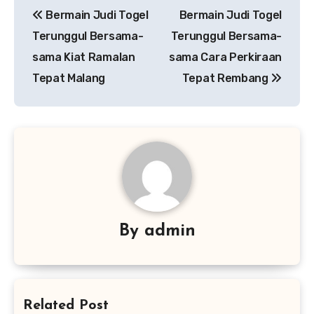
Bermain Judi Togel
Bermain Judi Togel
navigation
Terunggul Bersama-
Terunggul Bersama-
sama Kiat Ramalan
sama Cara Perkiraan
Tepat Malang
Tepat Rembang
By
admin
Related Post