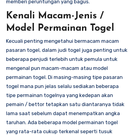
memberi peruntungan yang bagus.
Kenali Macam-Jenis /
Model Permainan Togel
Kecuali penting mengetahui bermacam macam
pasaran togel, dalam judi togel juga penting untuk
beberapa penjudi terlebih untuk pemula untuk
mengenal pun macam-macam atau model
permainan togel. Di masing-masing tipe pasaran
togel mana pun jelas selalu sediakan beberapa
tipe permainan togelnya yang kedepan akan
pemain / bettor tetapkan satu diantaranya tidak
lama saat sebelum dapat menempatkan angka
taruhan. Ada beberapa model permainan togel
yang rata-rata cukup terkenal seperti tusuk