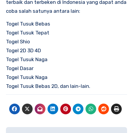
terbaik dan terbeken di Indonesia yang dapat anda
coba salah satunya antara lain:
Togel Tusuk Bebas
Togel Tusuk Tepat
Togel Shio
Togel 2D 3D 4D
Togel Tusuk Naga
Togel Dasar
Togel Tusuk Naga
Togel Tusuk Bebas 2D, dan lain-lain.
Post