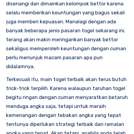
disenangi dan dimainkan kelompok bettor karena
selalu memberikan keuntungan yang bagus sekali
juga memberi kepuasan. Manalagi dengan ada
banyak beberapa jenis pasaran togel sekarang ini,
terang akan makin meringankan banyak bettor
sekaligus memperoleh keuntungan dengan cuman
perlu menunjuk macam pasaran apa pun
didalamnya.
Terkecuali itu, main togel terbaik akan terus butuh
trick-trick terpilih. Karena walaupun taruhan togel
begitu ringan dengan cuman menyaratkan betaruh
menduga angka saja, tetapi untuk meraih
kemenangan dengan tebakan angka yang tepat
tentunya diperlukan strategi terbaik dan ramalan
angka yang tepat. Akan tetapi, apabila anda telah