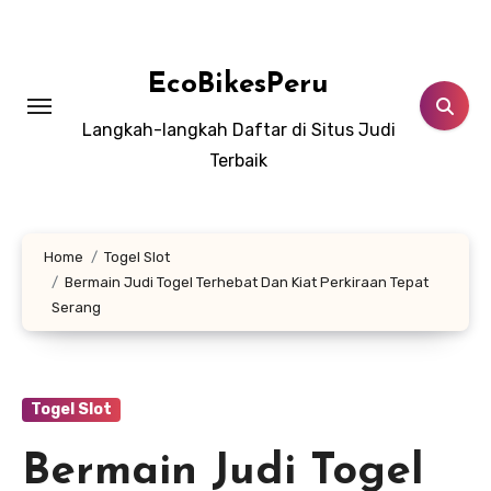
Skip
to
content
EcoBikesPeru
Langkah-langkah Daftar di Situs Judi
Terbaik
Home
Togel Slot
Bermain Judi Togel Terhebat Dan Kiat Perkiraan Tepat
Serang
Togel Slot
Bermain Judi Togel