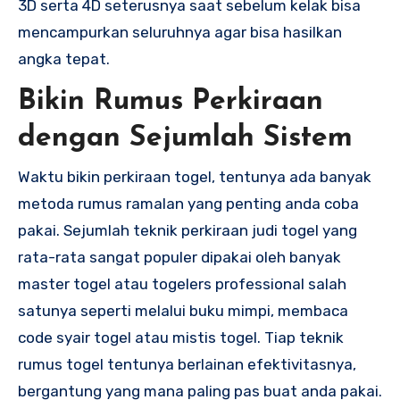
3D serta 4D seterusnya saat sebelum kelak bisa
mencampurkan seluruhnya agar bisa hasilkan
angka tepat.
Bikin Rumus Perkiraan
dengan Sejumlah Sistem
Waktu bikin perkiraan togel, tentunya ada banyak
metoda rumus ramalan yang penting anda coba
pakai. Sejumlah teknik perkiraan judi togel yang
rata-rata sangat populer dipakai oleh banyak
master togel atau togelers professional salah
satunya seperti melalui buku mimpi, membaca
code syair togel atau mistis togel. Tiap teknik
rumus togel tentunya berlainan efektivitasnya,
bergantung yang mana paling pas buat anda pakai.