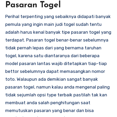
Pasaran Togel
Perihal terpenting yang sebaiknya didapati banyak
pemula yang ingin main judi togel sudah tentu
adalah harus kenal banyak tipe pasaran togel yang
terdapat. Pasaran togel benar-benar sebelumnya
tidak pernah lepas dari yang bernama taruhan
togel, karena satu diantaranya dari beberapa
model pasaran lantas wajib ditetapkan tiap-tiap
bettor sebelumnya dapat memasangkan nomor
toto. Walaupun ada demikian sangat banyak
pasaran togel, namun kalau anda mengenal paling
tidak sejumlah opsi type terbaik pastilah tak kan
membuat anda salah penghitungan saat
memutuskan pasaran yang benar dan bisa