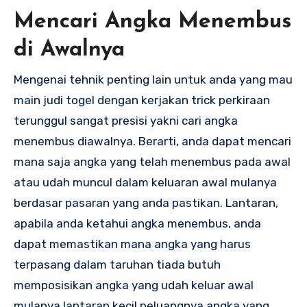
Mencari Angka Menembus
di Awalnya
Mengenai tehnik penting lain untuk anda yang mau
main judi togel dengan kerjakan trick perkiraan
terunggul sangat presisi yakni cari angka
menembus diawalnya. Berarti, anda dapat mencari
mana saja angka yang telah menembus pada awal
atau udah muncul dalam keluaran awal mulanya
berdasar pasaran yang anda pastikan. Lantaran,
apabila anda ketahui angka menembus, anda
dapat memastikan mana angka yang harus
terpasang dalam taruhan tiada butuh
memposisikan angka yang udah keluar awal
mulanya lantaran kecil peluangnya angka yang