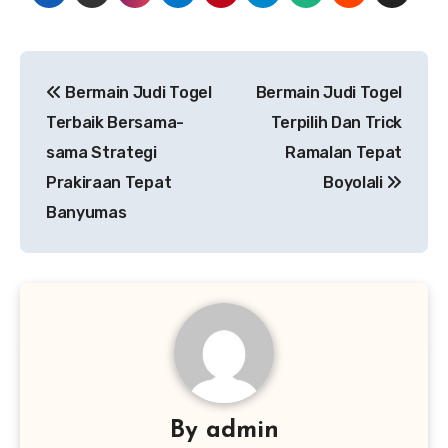
Post
Bermain Judi Togel
Bermain Judi Togel
navigation
Terbaik Bersama-
Terpilih Dan Trick
sama Strategi
Ramalan Tepat
Prakiraan Tepat
Boyolali
Banyumas
By
admin