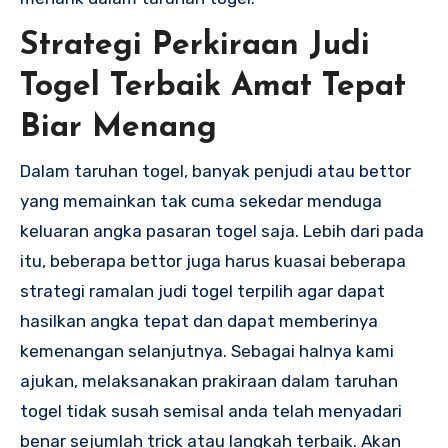
Strategi Perkiraan Judi
Togel Terbaik Amat Tepat
Biar Menang
Dalam taruhan togel, banyak penjudi atau bettor
yang memainkan tak cuma sekedar menduga
keluaran angka pasaran togel saja. Lebih dari pada
itu, beberapa bettor juga harus kuasai beberapa
strategi ramalan judi togel terpilih agar dapat
hasilkan angka tepat dan dapat memberinya
kemenangan selanjutnya. Sebagai halnya kami
ajukan, melaksanakan prakiraan dalam taruhan
togel tidak susah semisal anda telah menyadari
benar sejumlah trick atau langkah terbaik. Akan