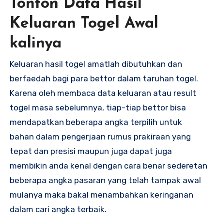
Tonton Data Hasil
Keluaran Togel Awal
kalinya
Keluaran hasil togel amatlah dibutuhkan dan
berfaedah bagi para bettor dalam taruhan togel.
Karena oleh membaca data keluaran atau result
togel masa sebelumnya, tiap-tiap bettor bisa
mendapatkan beberapa angka terpilih untuk
bahan dalam pengerjaan rumus prakiraan yang
tepat dan presisi maupun juga dapat juga
membikin anda kenal dengan cara benar sederetan
beberapa angka pasaran yang telah tampak awal
mulanya maka bakal menambahkan keringanan
dalam cari angka terbaik.