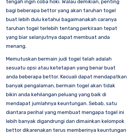
tengah ingin coba hoki. Walau demikian, penting
bagi beberapa bettor yang akan taruhan togel
buat lebih dulu ketahui bagaimanakah caranya
taruhan togel terlebih tentang perkiraan tepat
yang biar selanjutnya dapat membuat anda
menang.
Memutuskan bermain judi togel telah adalah
sesuatu opsi atau ketetapan yang benar buat
anda beberapa bettor. Kecuali dapat mendapatkan
banyak pengalaman, bermain togel akan tidak
bikin anda kehilangan peluang yang baik di
mendapat jumlahnya keuntungan. Sebab, satu
diantara perihal yang membuat mengapa togel ini
lebih banyak digandrungi dan dimainkan kelompok
bettor dikarenakan terus memberinya keuntungan