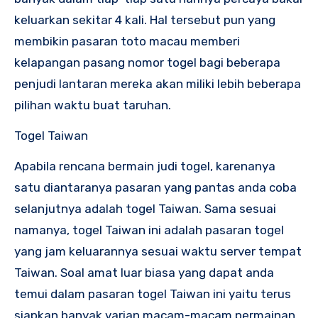
keluarkan sekitar 4 kali. Hal tersebut pun yang
membikin pasaran toto macau memberi
kelapangan pasang nomor togel bagi beberapa
penjudi lantaran mereka akan miliki lebih beberapa
pilihan waktu buat taruhan.
Togel Taiwan
Apabila rencana bermain judi togel, karenanya
satu diantaranya pasaran yang pantas anda coba
selanjutnya adalah togel Taiwan. Sama sesuai
namanya, togel Taiwan ini adalah pasaran togel
yang jam keluarannya sesuai waktu server tempat
Taiwan. Soal amat luar biasa yang dapat anda
temui dalam pasaran togel Taiwan ini yaitu terus
siapkan banyak varian macam-macam permainan