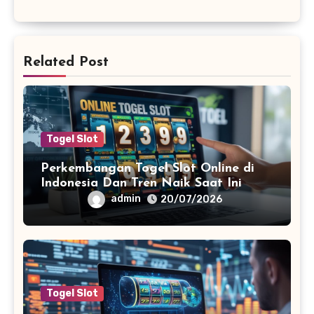
Related Post
Togel Slot
Perkembangan Togel Slot Online di
Indonesia Dan Tren Naik Saat Ini
admin
20/07/2026
Togel Slot