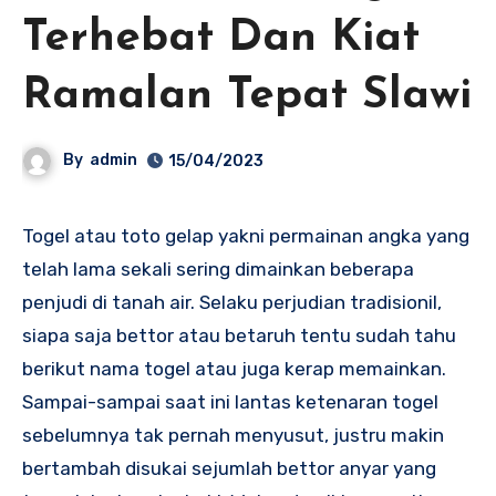
Terhebat Dan Kiat
Ramalan Tepat Slawi
By
admin
15/04/2023
Togel atau toto gelap yakni permainan angka yang
telah lama sekali sering dimainkan beberapa
penjudi di tanah air. Selaku perjudian tradisionil,
siapa saja bettor atau betaruh tentu sudah tahu
berikut nama togel atau juga kerap memainkan.
Sampai-sampai saat ini lantas ketenaran togel
sebelumnya tak pernah menyusut, justru makin
bertambah disukai sejumlah bettor anyar yang