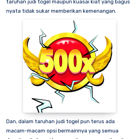
taruhan judi togel maupun kuasai kiat yang bagus
nyata tidak sukar memberikan kemenangan.
Dan, dalam taruhan judi togel pun terus ada
macam-macam opsi bermainnya yang semua