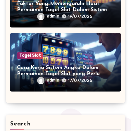
Faktor Yang Memengaruhi Hasil
Permainan Togel Slot Dalam Sistem
Digital: Analisis dan Insight
admin
19/07/2026
Togel Slot
Cara Kerja Sistem Angka Dalam
Permainan Togel Slot yang Perlu
Diketahui untuk Menang
admin
17/07/2026
Search