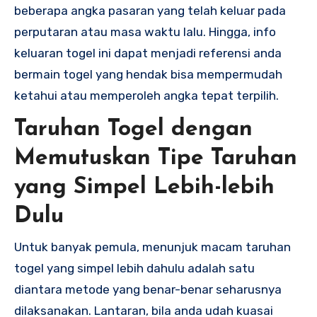
beberapa angka pasaran yang telah keluar pada
perputaran atau masa waktu lalu. Hingga, info
keluaran togel ini dapat menjadi referensi anda
bermain togel yang hendak bisa mempermudah
ketahui atau memperoleh angka tepat terpilih.
Taruhan Togel dengan
Memutuskan Tipe Taruhan
yang Simpel Lebih-lebih
Dulu
Untuk banyak pemula, menunjuk macam taruhan
togel yang simpel lebih dahulu adalah satu
diantara metode yang benar-benar seharusnya
dilaksanakan. Lantaran, bila anda udah kuasai