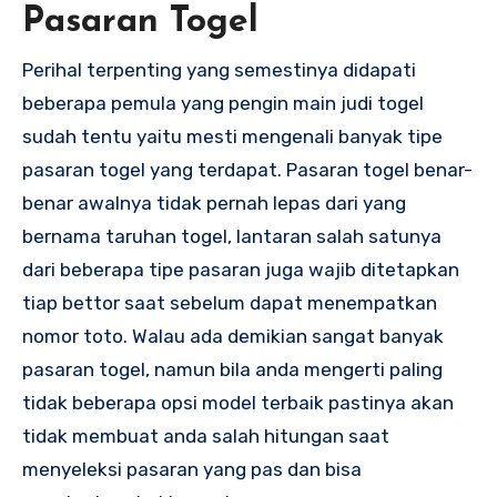
Pasaran Togel
Perihal terpenting yang semestinya didapati
beberapa pemula yang pengin main judi togel
sudah tentu yaitu mesti mengenali banyak tipe
pasaran togel yang terdapat. Pasaran togel benar-
benar awalnya tidak pernah lepas dari yang
bernama taruhan togel, lantaran salah satunya
dari beberapa tipe pasaran juga wajib ditetapkan
tiap bettor saat sebelum dapat menempatkan
nomor toto. Walau ada demikian sangat banyak
pasaran togel, namun bila anda mengerti paling
tidak beberapa opsi model terbaik pastinya akan
tidak membuat anda salah hitungan saat
menyeleksi pasaran yang pas dan bisa