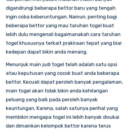
digandrungi beberapa bettor baru yang tengah
ingin coba keberuntungan. Namun, penting bagi
beberapa bettor yang mau taruhan togel buat
lebih dulu mengenali bagaimanakah cara taruhan
togel khususnya terkait prakiraan tepat yang biar
kedepan dapat bikin anda menang.
Menunjuk main judi togel telah adalah satu opsi
atau keputusan yang cocok buat anda beberapa
bettor. Kecuali dapat peroleh banyak pengalaman,
main togel akan tidak bikin anda kehilangan
peluang yang baik pada peroleh banyak
keuntungan. Karena, salah satunya perihal yang
membikin mengapa togel ini lebih banyak disukai
dan dimainkan kelompok bettor karena terus