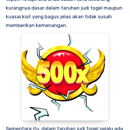
kurangnya dasar dalam taruhan judi togel maupun
kuasai kiat yang bagus jelas akan tidak susah
memberikan kemenangan.
Sementara itu, dalam taruhan judi togel selalu ada