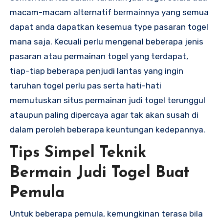
macam-macam alternatif bermainnya yang semua
dapat anda dapatkan kesemua type pasaran togel
mana saja. Kecuali perlu mengenal beberapa jenis
pasaran atau permainan togel yang terdapat,
tiap-tiap beberapa penjudi lantas yang ingin
taruhan togel perlu pas serta hati-hati
memutuskan situs permainan judi togel terunggul
ataupun paling dipercaya agar tak akan susah di
dalam peroleh beberapa keuntungan kedepannya.
Tips Simpel Teknik
Bermain Judi Togel Buat
Pemula
Untuk beberapa pemula, kemungkinan terasa bila