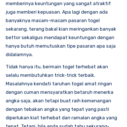
memberinya keuntungan yang sangat atraktif
juga memberi kepuasan. Apa lagi dengan ada
banyaknya macam-macam pasaran togel
sekarang, terang bakal kian meringankan banyak
bettor sekaligus mendapat keuntungan dengan
hanya butuh memutuskan tipe pasaran apa saja
didalamnya.
Tidak hanya itu, bermain togel terhebat akan
selalu membutuhkan trick-trick terbaik.
Masalahnya kendati taruhan togel amat ringan
dengan cuman mensyaratkan betaruh menerka
angka saja, akan tetapi buat raih kemenangan
dengan tebakan angka yang tepat yang pasti
diperlukan kiat terhebat dan ramalan angka yang
tepat. Tetapi, bila anda sudah tahu sekurang-