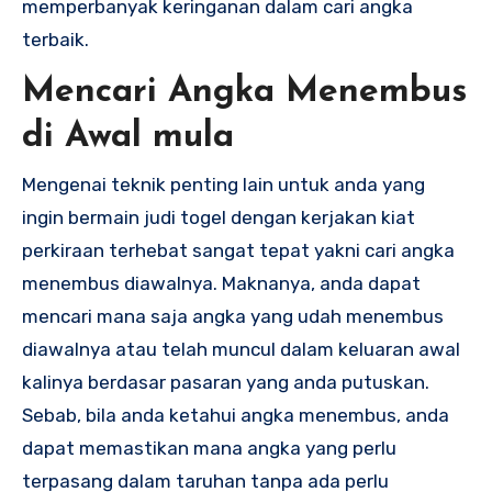
memperbanyak keringanan dalam cari angka
terbaik.
Mencari Angka Menembus
di Awal mula
Mengenai teknik penting lain untuk anda yang
ingin bermain judi togel dengan kerjakan kiat
perkiraan terhebat sangat tepat yakni cari angka
menembus diawalnya. Maknanya, anda dapat
mencari mana saja angka yang udah menembus
diawalnya atau telah muncul dalam keluaran awal
kalinya berdasar pasaran yang anda putuskan.
Sebab, bila anda ketahui angka menembus, anda
dapat memastikan mana angka yang perlu
terpasang dalam taruhan tanpa ada perlu