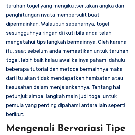
taruhan togel yang mengikutsertakan angka dan
penghitungan nyata mempersulit buat
dipermainkan. Walaupun sebenarnya, togel
sesungguhnya ringan di ikuti bila anda telah
mengetahui tips langkah bermainnya. Oleh karena
itu, saat sebelum anda memastikan untuk taruhan
togel, lebih baik kalau awal kalinya pahami dahulu
beberapa tutorial dan metode bermainnya maka
dari itu akan tidak mendapatkan hambatan atau
kesusahan dalam menjalankannya. Tentang hal
petunjuk simpel langkah main judi togel untuk
pemula yang penting dipahami antara lain seperti
berikut:
Mengenali Bervariasi Tipe