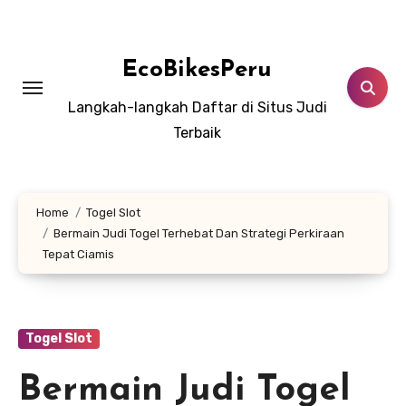
Skip
to
content
EcoBikesPeru
Langkah-langkah Daftar di Situs Judi
Terbaik
Home
Togel Slot
Bermain Judi Togel Terhebat Dan Strategi Perkiraan
Tepat Ciamis
Togel Slot
Bermain Judi Togel