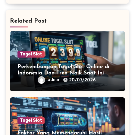
Related Post
Togel Slot
Perkembangan Togel Slot Online di
Indonesia Dan Tren Naik Saat Ini
admin
20/07/2026
Togel Slot
Faktor Yang Memengaruhi Hasil