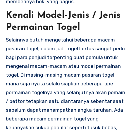
memberinya hoki yang bagus.
Kenali Model-Jenis / Jenis
Permainan Togel
Selainnya butuh mengetahui beberapa macam
pasaran togel, dalam judi togel lantas sangat perlu
bagi para penjudi terpenting buat pemula untuk
mengenal macam-macam atau model permainan
togel. Di masing-masing macam pasaran togel
mana saja nyata selalu siapkan beberapa tipe
permainan togelnya yang selanjutnya akan pemain
/ bettor tetapkan satu diantaranya sebentar saat
sebelum dapat menempatkan angka taruhan. Ada
beberapa macam permainan togel yang
kebanyakan cukup popular seperti tusuk bebas,