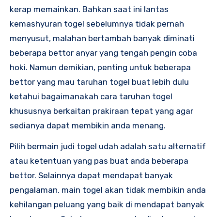
kerap memainkan. Bahkan saat ini lantas
kemashyuran togel sebelumnya tidak pernah
menyusut, malahan bertambah banyak diminati
beberapa bettor anyar yang tengah pengin coba
hoki. Namun demikian, penting untuk beberapa
bettor yang mau taruhan togel buat lebih dulu
ketahui bagaimanakah cara taruhan togel
khususnya berkaitan prakiraan tepat yang agar
sedianya dapat membikin anda menang.
Pilih bermain judi togel udah adalah satu alternatif
atau ketentuan yang pas buat anda beberapa
bettor. Selainnya dapat mendapat banyak
pengalaman, main togel akan tidak membikin anda
kehilangan peluang yang baik di mendapat banyak