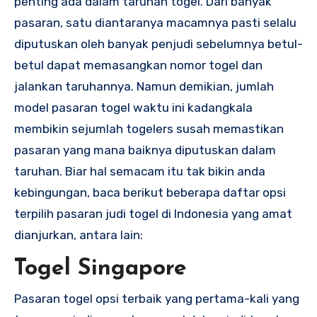
penting ada dalam taruhan togel. Dari banyak
pasaran, satu diantaranya macamnya pasti selalu
diputuskan oleh banyak penjudi sebelumnya betul-
betul dapat memasangkan nomor togel dan
jalankan taruhannya. Namun demikian, jumlah
model pasaran togel waktu ini kadangkala
membikin sejumlah togelers susah memastikan
pasaran yang mana baiknya diputuskan dalam
taruhan. Biar hal semacam itu tak bikin anda
kebingungan, baca berikut beberapa daftar opsi
terpilih pasaran judi togel di Indonesia yang amat
dianjurkan, antara lain:
Togel Singapore
Pasaran togel opsi terbaik yang pertama-kali yang