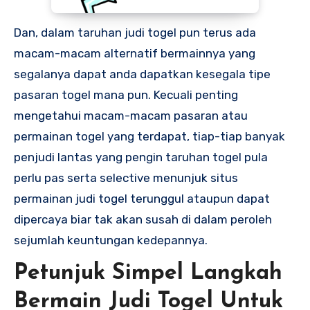
Dan, dalam taruhan judi togel pun terus ada
macam-macam alternatif bermainnya yang
segalanya dapat anda dapatkan kesegala tipe
pasaran togel mana pun. Kecuali penting
mengetahui macam-macam pasaran atau
permainan togel yang terdapat, tiap-tiap banyak
penjudi lantas yang pengin taruhan togel pula
perlu pas serta selective menunjuk situs
permainan judi togel terunggul ataupun dapat
dipercaya biar tak akan susah di dalam peroleh
sejumlah keuntungan kedepannya.
Petunjuk Simpel Langkah
Bermain Judi Togel Untuk