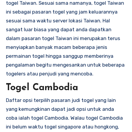
togel Taiwan. Sesuai sama namanya, togel Taiwan
ini sebagai pasaran togel yang jam keluarannya
sesuai sama waktu server lokasi Taiwan. Hal
sangat luar biasa yang dapat anda dapatkan
dalam pasaran togel Taiwan ini merupakan terus
menyiapkan banyak macam beberapa jenis
permainan togel hingga sanggup memberinya
pengalaman begitu mengesankan untuk beberapa
togelers atau penjudi yang mencoba.
Togel Cambodia
Daftar opsi terpilih pasaran judi togel yang lain
yang kemungkinan dapat jadi opsi untuk anda
coba ialah togel Cambodia. Walau togel Cambodia
ini belum waktu togel singapore atau hongkong,