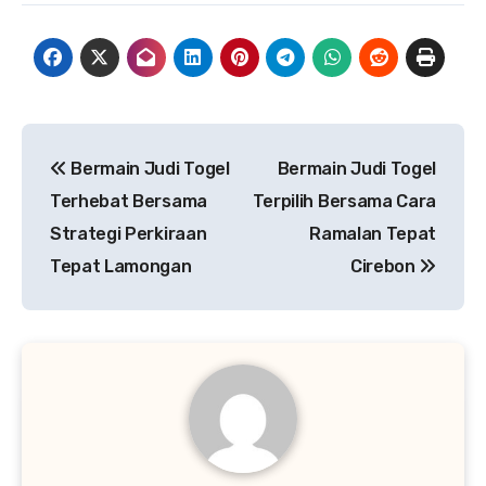
Post
Bermain Judi Togel
Bermain Judi Togel
navigation
Terhebat Bersama
Terpilih Bersama Cara
Strategi Perkiraan
Ramalan Tepat
Tepat Lamongan
Cirebon