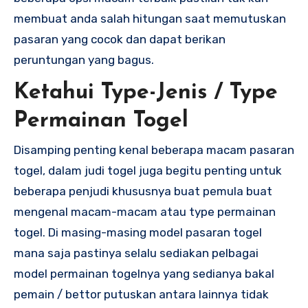
membuat anda salah hitungan saat memutuskan
pasaran yang cocok dan dapat berikan
peruntungan yang bagus.
Ketahui Type-Jenis / Type
Permainan Togel
Disamping penting kenal beberapa macam pasaran
togel, dalam judi togel juga begitu penting untuk
beberapa penjudi khususnya buat pemula buat
mengenal macam-macam atau type permainan
togel. Di masing-masing model pasaran togel
mana saja pastinya selalu sediakan pelbagai
model permainan togelnya yang sedianya bakal
pemain / bettor putuskan antara lainnya tidak