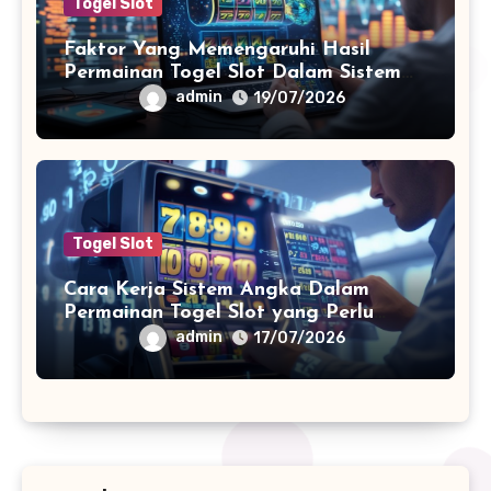
Togel Slot
Faktor Yang Memengaruhi Hasil
Permainan Togel Slot Dalam Sistem
Digital: Analisis dan Insight
admin
19/07/2026
Togel Slot
Cara Kerja Sistem Angka Dalam
Permainan Togel Slot yang Perlu
Diketahui untuk Menang
admin
17/07/2026