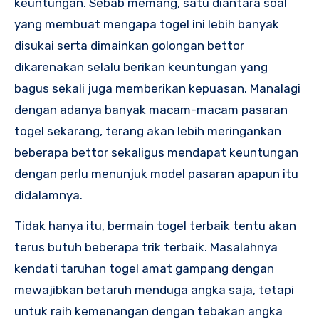
keuntungan. Sebab memang, satu diantara soal
yang membuat mengapa togel ini lebih banyak
disukai serta dimainkan golongan bettor
dikarenakan selalu berikan keuntungan yang
bagus sekali juga memberikan kepuasan. Manalagi
dengan adanya banyak macam-macam pasaran
togel sekarang, terang akan lebih meringankan
beberapa bettor sekaligus mendapat keuntungan
dengan perlu menunjuk model pasaran apapun itu
didalamnya.
Tidak hanya itu, bermain togel terbaik tentu akan
terus butuh beberapa trik terbaik. Masalahnya
kendati taruhan togel amat gampang dengan
mewajibkan betaruh menduga angka saja, tetapi
untuk raih kemenangan dengan tebakan angka