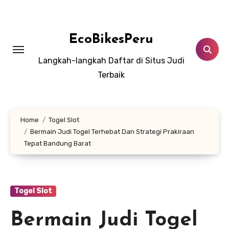
Skip
to
content
EcoBikesPeru
Langkah-langkah Daftar di Situs Judi
Terbaik
Home
Togel Slot
Bermain Judi Togel Terhebat Dan Strategi Prakiraan
Tepat Bandung Barat
Togel Slot
Bermain Judi Togel