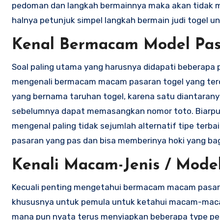
pedoman dan langkah bermainnya maka akan tidak 
halnya petunjuk simpel langkah bermain judi togel un
Kenal Bermacam Model Pas
Soal paling utama yang harusnya didapati beberapa 
mengenali bermacam macam pasaran togel yang terd
yang bernama taruhan togel, karena satu diantarany
sebelumnya dapat memasangkan nomor toto. Biarpun 
mengenal paling tidak sejumlah alternatif tipe terb
pasaran yang pas dan bisa memberinya hoki yang ba
Kenali Macam-Jenis / Mode
Kecuali penting mengetahui bermacam macam pasaran 
khususnya untuk pemula untuk ketahui macam-macam
mana pun nyata terus menyiapkan beberapa type per