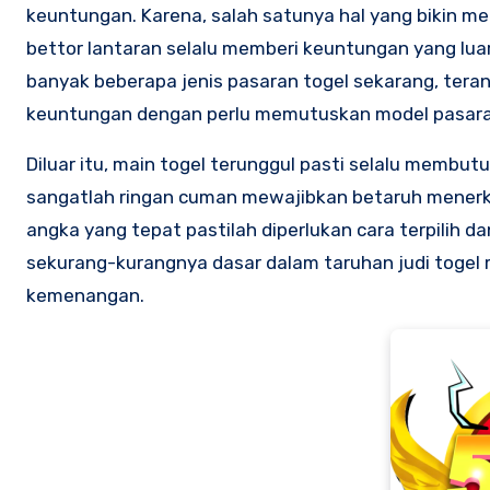
keuntungan. Karena, salah satunya hal yang bikin me
bettor lantaran selalu memberi keuntungan yang lua
banyak beberapa jenis pasaran togel sekarang, ter
keuntungan dengan perlu memutuskan model pasaran
Diluar itu, main togel terunggul pasti selalu membu
sangatlah ringan cuman mewajibkan betaruh menerk
angka yang tepat pastilah diperlukan cara terpilih d
sekurang-kurangnya dasar dalam taruhan judi togel
kemenangan.