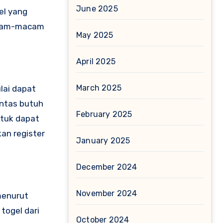
June 2025
el yang
macam-macam
May 2025
April 2025
March 2025
lai dapat
antas butuh
February 2025
ntuk dapat
kan register
January 2025
December 2024
November 2024
 menurut
togel dari
October 2024