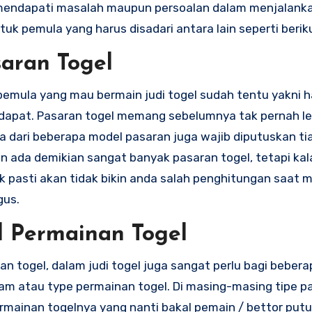
mendapati masalah maupun persoalan dalam menjalank
tuk pemula yang harus disadari antara lain seperti berik
aran Togel
pemula yang mau bermain judi togel sudah tentu yakni h
apat. Pasaran togel memang sebelumnya tak pernah le
a dari beberapa model pasaran juga wajib diputuskan ti
ada demikian sangat banyak pasaran togel, tetapi kal
aik pasti akan tidak bikin anda salah penghitungan saa
gus.
l Permainan Togel
togel, dalam judi togel juga sangat perlu bagi bebera
 atau type permainan togel. Di masing-masing tipe pa
mainan togelnya yang nanti bakal pemain / bettor put