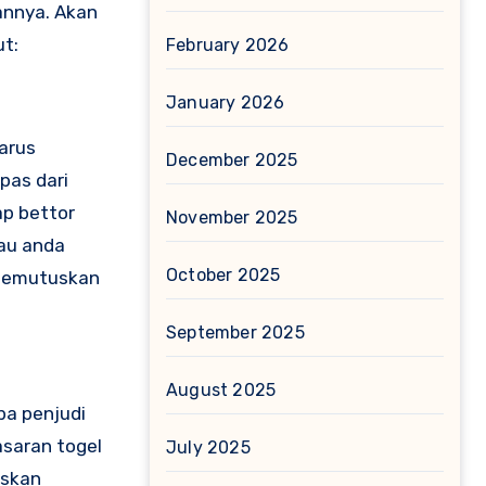
annya. Akan
ut:
February 2026
January 2026
arus
December 2025
pas dari
ap bettor
November 2025
au anda
October 2025
t memutuskan
September 2025
August 2025
pa penjudi
saran togel
July 2025
uskan