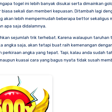
ngapa togel ini lebih banyak disukai serta dimainkan go
r biasa sekali dan memberi kepuasan. Ditambah lagi de
ang akan lebih mempermudah beberapa bettor sekaligus
 apa saja didalamnya.
tuhkan sejumlah trik terhebat. Karena walaupun taruhan 
a angka saja, akan tetapi buat raih kemenangan denga
an perkiraan angka yang tepat. Tapi, kalau anda sudah ta
 maupun kuasai cara yang bagus nyata tidak susah mem