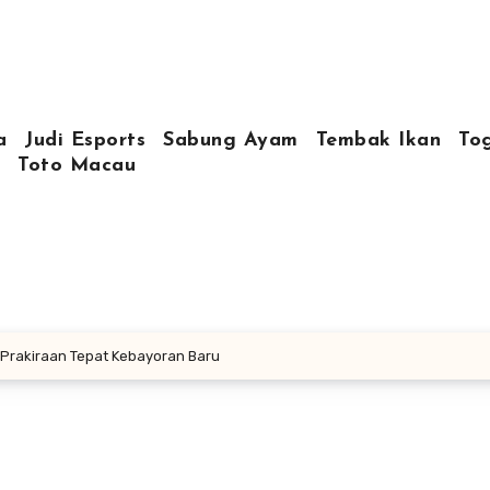
a
Judi Esports
Sabung Ayam
Tembak Ikan
Tog
Toto Macau
 Prakiraan Tepat Kebayoran Baru