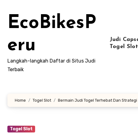
Skip
to
EcoBikesP
content
eru
Judi Caps
Togel Slot
Langkah-langkah Daftar di Situs Judi
Terbaik
Home
Togel Slot
Bermain Judi Togel Terhebat Dan Strategi
Togel Slot