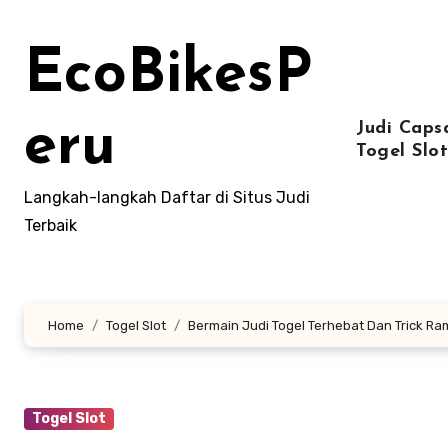
Skip
to
EcoBikesP
content
eru
Judi Caps
Togel Slot
Langkah-langkah Daftar di Situs Judi
Terbaik
Home
Togel Slot
Bermain Judi Togel Terhebat Dan Trick Ra
Togel Slot