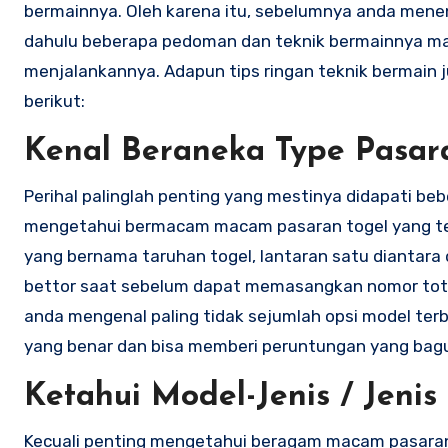
bermainnya. Oleh karena itu, sebelumnya anda menen
dahulu beberapa pedoman dan teknik bermainnya ma
menjalankannya. Adapun tips ringan teknik bermain j
berikut:
Kenal Beraneka Type Pasar
Perihal palinglah penting yang mestinya didapati be
mengetahui bermacam macam pasaran togel yang ter
yang bernama taruhan togel, lantaran satu diantara 
bettor saat sebelum dapat memasangkan nomor toto.
anda mengenal paling tidak sejumlah opsi model terba
yang benar dan bisa memberi peruntungan yang bag
Ketahui Model-Jenis / Jeni
Kecuali penting mengetahui beragam macam pasaran t