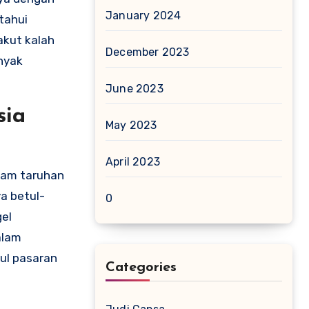
January 2024
tahui
akut kalah
December 2023
nyak
June 2023
sia
May 2023
April 2023
alam taruhan
a betul-
0
el
alam
gul pasaran
Categories