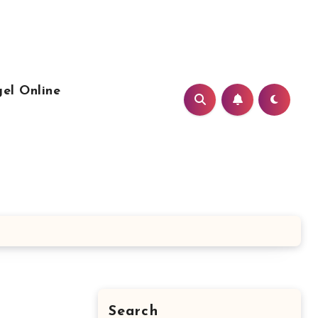
el Online
Search