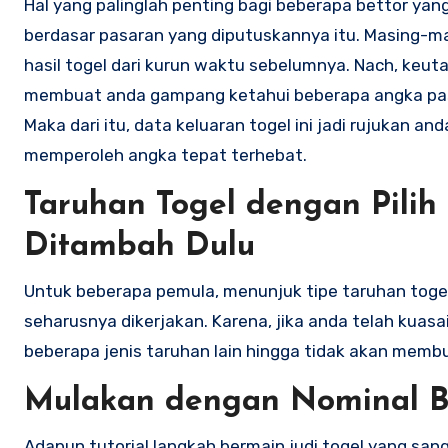
Hal yang palinglah penting bagi beberapa bettor yang 
berdasar pasaran yang diputuskannya itu. Masing-m
hasil togel dari kurun waktu sebelumnya. Nach, keut
membuat anda gampang ketahui beberapa angka pasa
Maka dari itu, data keluaran togel ini jadi rujukan
memperoleh angka tepat terhebat.
Taruhan Togel dengan Pilih
Ditambah Dulu
Untuk beberapa pemula, menunjuk tipe taruhan togel 
seharusnya dikerjakan. Karena, jika anda telah kuas
beberapa jenis taruhan lain hingga tidak akan mem
Mulakan dengan Nominal B
Adapun tutorial langkah bermain judi togel yang sa