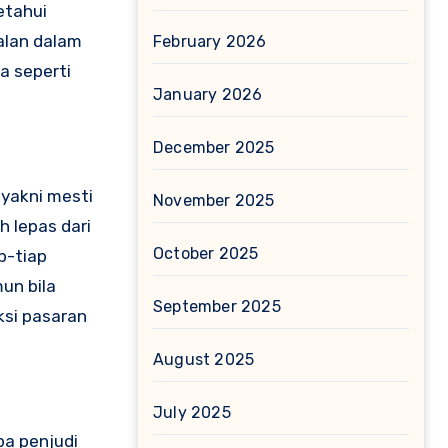
etahui
alan dalam
February 2026
a seperti
January 2026
December 2025
 yakni mesti
November 2025
 lepas dari
October 2025
p-tiap
un bila
September 2025
ksi pasaran
August 2025
July 2025
pa penjudi