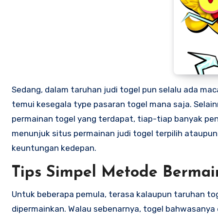
Sedang, dalam taruhan judi togel pun selalu ada m
temui kesegala type pasaran togel mana saja. Sela
permainan togel yang terdapat, tiap-tiap banyak pen
menunjuk situs permainan judi togel terpilih ataupu
keuntungan kedepan.
Tips Simpel Metode Bermai
Untuk beberapa pemula, terasa kalaupun taruhan tog
dipermainkan. Walau sebenarnya, togel bahwasanya 