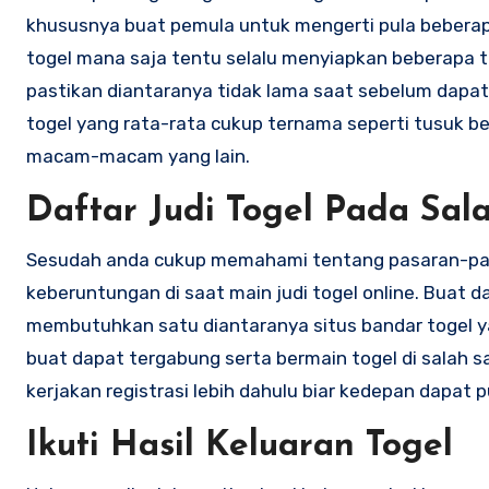
khususnya buat pemula untuk mengerti pula beberapa
togel mana saja tentu selalu menyiapkan beberapa t
pastikan diantaranya tidak lama saat sebelum da
togel yang rata-rata cukup ternama seperti tusuk beb
macam-macam yang lain.
Daftar Judi Togel Pada Sal
Sesudah anda cukup memahami tentang pasaran-pasa
keberuntungan di saat main judi togel online. Buat d
membutuhkan satu diantaranya situs bandar togel yan
buat dapat tergabung serta bermain togel di salah sa
kerjakan registrasi lebih dahulu biar kedepan dapat
Ikuti Hasil Keluaran Togel