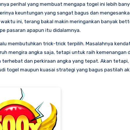
nya perihal yang membuat mengapa togel ini lebih bany
berinya keuntungan yang sangat bagus dan mengesanka
waktu ini, terang bakal makin meringankan banyak bett
e pasaran apapun itu didalamnya.
lalu membutuhkan trick-trick terpilih. Masalahnya kenda
uh mengira angka saja, tetapi untuk raih kemenangan 
 terhebat dan perkiraan angka yang tepat. Akan tetapi, 
udi togel maupun kuasai strategi yang bagus pastilah ak