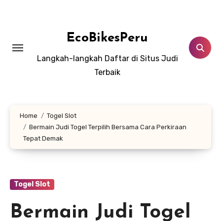
Skip
to
content
EcoBikesPeru
Langkah-langkah Daftar di Situs Judi
Terbaik
Home
Togel Slot
Bermain Judi Togel Terpilih Bersama Cara Perkiraan
Tepat Demak
Togel Slot
Bermain Judi Togel