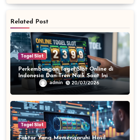
Related Post
Togel Slot
Perkembangan Togel Slot Online di
Indonesia Dan Tren Naik Saat Ini
admin
20/07/2026
Togel Slot
Faktor Yang Memengaruhi Hasil