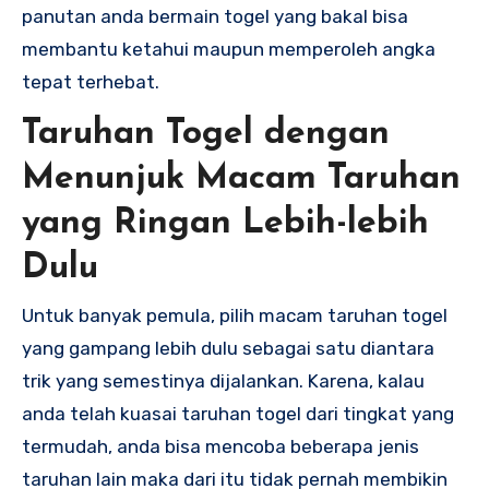
panutan anda bermain togel yang bakal bisa
membantu ketahui maupun memperoleh angka
tepat terhebat.
Taruhan Togel dengan
Menunjuk Macam Taruhan
yang Ringan Lebih-lebih
Dulu
Untuk banyak pemula, pilih macam taruhan togel
yang gampang lebih dulu sebagai satu diantara
trik yang semestinya dijalankan. Karena, kalau
anda telah kuasai taruhan togel dari tingkat yang
termudah, anda bisa mencoba beberapa jenis
taruhan lain maka dari itu tidak pernah membikin