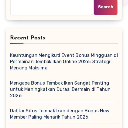
Search
Recent Posts
Keuntungan Mengikuti Event Bonus Mingguan di
Permainan Tembak Ikan Online 2026: Strategi
Menang Maksimal
Mengapa Bonus Tembak Ikan Sangat Penting
untuk Meningkatkan Durasi Bermain di Tahun
2026
Daftar Situs Tembak Ikan dengan Bonus New
Member Paling Menarik Tahun 2026