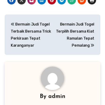
Post
Bermain Judi Togel
Bermain Judi Togel
navigation
Terbaik Bersama Trick
Terpilih Bersama Kiat
Perkiraan Tepat
Ramalan Tepat
Karanganyar
Pemalang
By
admin