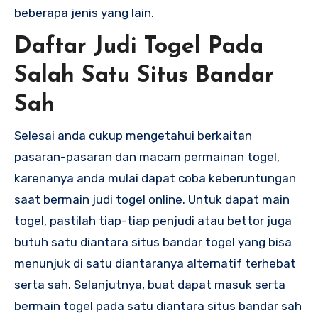
beberapa jenis yang lain.
Daftar Judi Togel Pada
Salah Satu Situs Bandar
Sah
Selesai anda cukup mengetahui berkaitan
pasaran-pasaran dan macam permainan togel,
karenanya anda mulai dapat coba keberuntungan
saat bermain judi togel online. Untuk dapat main
togel, pastilah tiap-tiap penjudi atau bettor juga
butuh satu diantara situs bandar togel yang bisa
menunjuk di satu diantaranya alternatif terhebat
serta sah. Selanjutnya, buat dapat masuk serta
bermain togel pada satu diantara situs bandar sah