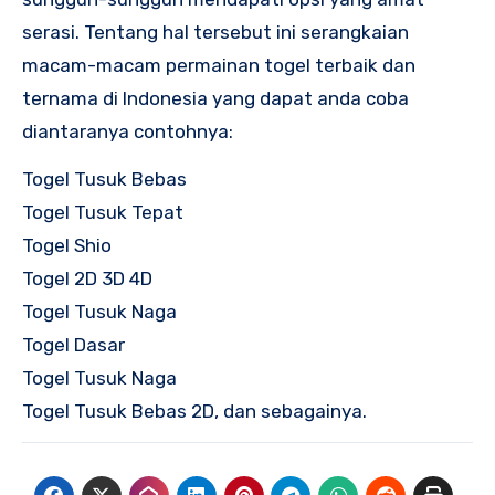
serasi. Tentang hal tersebut ini serangkaian
macam-macam permainan togel terbaik dan
ternama di Indonesia yang dapat anda coba
diantaranya contohnya:
Togel Tusuk Bebas
Togel Tusuk Tepat
Togel Shio
Togel 2D 3D 4D
Togel Tusuk Naga
Togel Dasar
Togel Tusuk Naga
Togel Tusuk Bebas 2D, dan sebagainya.