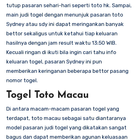
tutup pasaran sehari-hari seperti toto hk. Sampai,
main judi togel dengan menunjuk pasaran toto
Sydney atau sdy ini dapat meringankan banyak
bettor sekaligus untuk ketahui tiap keluaran
hasilnya dengan jam result waktu 13:50 WIB.
Kecuali ringan di ikuti bila ingin cari tahu info
keluaran togel, pasaran Sydney ini pun
memberikan keringanan beberapa bettor pasang
nomor togel.
Togel Toto Macau
Di antara macam-macam pasaran togel yang
terdapat, toto macau sebagai satu diantaranya
model pasaran judi togel yang dikatakan sangat
bagus dan dapat memberikan agunan keluasaan