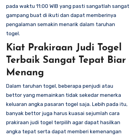
pada waktu 11:00 WIB yang pasti sangatlah sangat
gampang buat di ikuti dan dapat memberinya
pengalaman semakin menarik dalam taruhan
togel.
Kiat Prakiraan Judi Togel
Terbaik Sangat Tepat Biar
Menang
Dalam taruhan togel, beberapa penjudi atau
bettor yang memainkan tidak sekedar menerka
keluaran angka pasaran togel saja. Lebih pada itu,
banyak bettor juga harus kuasai sejumlah cara
prakiraan judi togel terpilih agar dapat hasilkan
angka tepat serta dapat memberi kemenangan