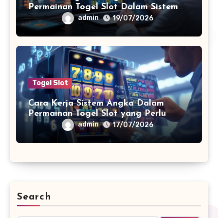
Permainan Togel Slot Dalam Sistem
Digital: Analisis dan Insight
admin
19/07/2026
Togel Slot
Cara Kerja Sistem Angka Dalam
Permainan Togel Slot yang Perlu
Diketahui untuk Menang
admin
17/07/2026
Search