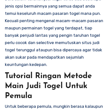
jenis opsi bermainnya yang semua dapat anda
temui keseluruh macam pasaran togel mana pun.
Kecuali penting mengenal macam-macam pasaran
maupun permainan togel yang terdapat, tiap
banyak penjudi lantas yang pengin taruhan togel
perlu cocok dan selective memutuskan situs judi
togel terunggul ataupun bisa dipercaya agar tidak
akan sukar pada mendapatkan sejumlah
keuntungan kedepan.
Tutorial Ringan Metode
Main Judi Togel Untuk
Pemula
Untuk beberapa pemula, mungkin berasa kalaupun