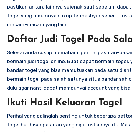
pastikan antara lainnya sejenak saat sebelum dap
togel yang umumnya cukup termashyur seperti tusuk b
macam-macam yang lain.
Daftar Judi Togel Pada Sal
Selesai anda cukup memahami perihal pasaran-pasaran
bermain judi togel online. Buat dapat bermain togel, 
bandar togel yang bisa memutuskan pada satu diantar
bermain togel pada salah satunya situs bandar sah o
dulu agar nanti dapat mempunyai account yang bisa
Ikuti Hasil Keluaran Togel
Perihal yang palinglah penting untuk beberapa bettor 
togel berdasar pasaran yang diputuskannya itu. Mas