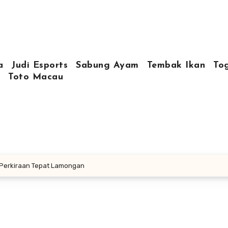
a
Judi Esports
Sabung Ayam
Tembak Ikan
Tog
Toto Macau
a Perkiraan Tepat Lamongan