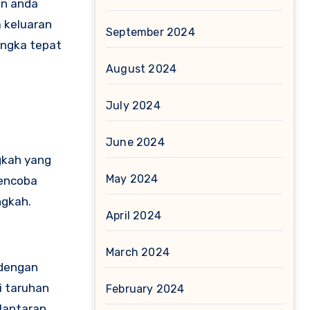
in anda
 keluaran
September 2024
angka tepat
August 2024
July 2024
June 2024
gkah yang
May 2024
mencoba
ngkah.
April 2024
March 2024
 dengan
i taruhan
February 2024
 lantaran