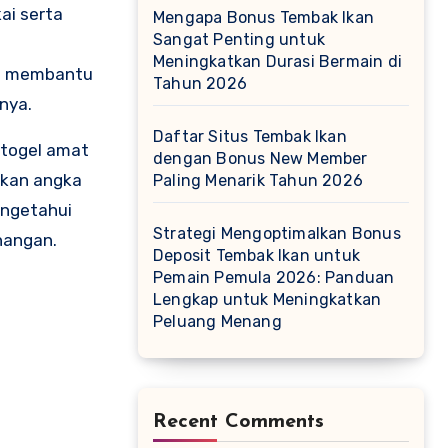
ai serta
Mengapa Bonus Tembak Ikan
Sangat Penting untuk
Meningkatkan Durasi Bermain di
ih membantu
Tahun 2026
nya.
Daftar Situs Tembak Ikan
 togel amat
dengan Bonus New Member
akan angka
Paling Menarik Tahun 2026
engetahui
Strategi Mengoptimalkan Bonus
nangan.
Deposit Tembak Ikan untuk
Pemain Pemula 2026: Panduan
Lengkap untuk Meningkatkan
Peluang Menang
Recent Comments