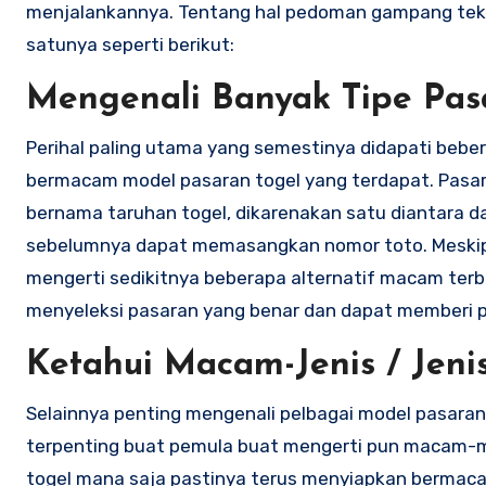
menjalankannya. Tentang hal pedoman gampang tekni
satunya seperti berikut:
Mengenali Banyak Tipe Pas
Perihal paling utama yang semestinya didapati bebe
bermacam model pasaran togel yang terdapat. Pasar
bernama taruhan togel, dikarenakan satu diantara d
sebelumnya dapat memasangkan nomor toto. Meskipu
mengerti sedikitnya beberapa alternatif macam terba
menyeleksi pasaran yang benar dan dapat memberi 
Ketahui Macam-Jenis / Jeni
Selainnya penting mengenali pelbagai model pasaran t
terpenting buat pemula buat mengerti pun macam-m
togel mana saja pastinya terus menyiapkan bermac