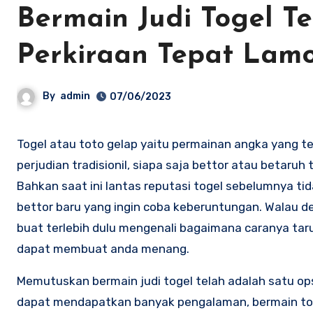
Bermain Judi Togel T
Perkiraan Tepat Lam
By
admin
07/06/2023
Togel atau toto gelap yaitu permainan angka yang telah lama sekali kerap dimainkan banyak penjudi di tanah air. Menjadi
perjudian tradisionil, siapa saja bettor atau betar
Bahkan saat ini lantas reputasi togel sebelumnya t
bettor baru yang ingin coba keberuntungan. Walau de
buat terlebih dulu mengenali bagaimana caranya taru
dapat membuat anda menang.
Memutuskan bermain judi togel telah adalah satu op
dapat mendapatkan banyak pengalaman, bermain tog