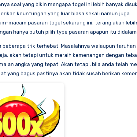
a soal yang bikin mengapa togel ini lebih banyak disuk
rikan keuntungan yang luar biasa sekali namun juga
m-macam pasaran togel sekarang ini, terang akan leb
gan hanya butuh pilih type pasaran apapun itu didalam
uh beberapa trik terhebat. Masalahnya walaupun taruhan
aja, akan tetapi untuk meraih kemenangan dengan teb
amalan angka yang tepat. Akan tetapi, bila anda telah m
kiat yang bagus pastinya akan tidak susah berikan keme