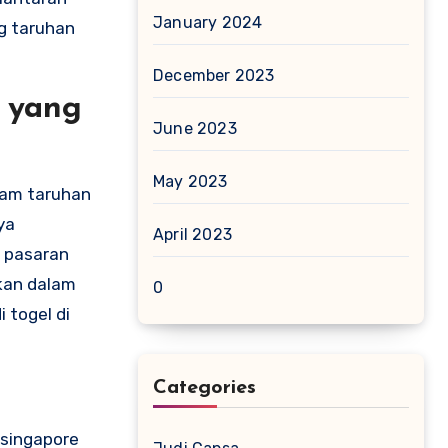
January 2024
g taruhan
December 2023
a yang
June 2023
May 2023
lam taruhan
ya
April 2023
 pasaran
kan dalam
0
 togel di
Categories
 singapore