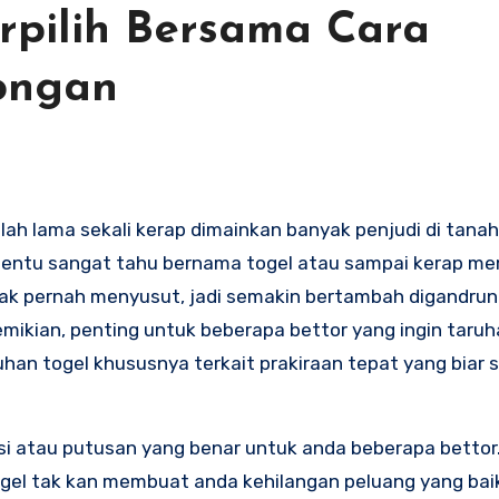
erpilih Bersama Cara
ongan
uh tentu sangat tahu bernama togel atau sampai kerap m
idak pernah menyusut, jadi semakin bertambah digandrun
mikian, penting untuk beberapa bettor yang ingin taruh
han togel khususnya terkait prakiraan tepat yang biar 
si atau putusan yang benar untuk anda beberapa bettor.
el tak kan membuat anda kehilangan peluang yang baik