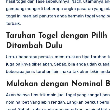
hasil togel dari fase sebelumnya. Nach, utamanya and
gampang mengerti beberapa angka pasaran yang udah 
togel ini menjadi panutan anda bermain togel yang
terbaik.
Taruhan Togel dengan Pili
Ditambah Dulu
Untuk beberapa pemula, memutuskan tipe taruhan tog
juga baiknya dikerjakan. Sebab, bila anda udah kuas
beberapa jenis taruhan lain maka tak akan bikin an
Mulakan dengan Nominal B
Akan halnya tips trik main judi togel yang sangat
nominal bet yang lebih rendah. Langkah berikut per
togel. Sebab, kalau anda menempatkan nominal bet ya