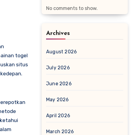
No comments to show.
Archives
an
August 2026
ainan togel
tuskan situs
July 2026
 kedepan.
June 2026
May 2026
merepotkan
 metode
April 2026
 ketahui
dalam
March 2026