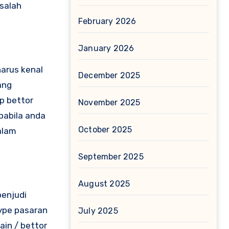
salah
February 2026
January 2026
harus kenal
December 2025
ang
p bettor
November 2025
pabila anda
October 2025
alam
September 2025
August 2025
penjudi
ype pasaran
July 2025
in / bettor