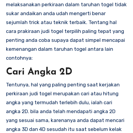
melaksanakan perkiraan dalam taruhan togel tidak
sukar andaikan anda udah mengerti benar
sejumlah trick atau teknik terbaik. Tentang hal
cara prakiraan judi togel terpilih paling tepat yang
penting anda coba supaya dapat simpel mencapai
kemenangan dalam taruhan togel antara lain
contohnya:
Cari Angka 2D
Tentunya, hal yang paling penting saat kerjakan
perkiraan judi togel merupakan cari atau hitung
angka yang termudah terlebih dulu, ialah cari
angka 2D. bila anda telah mendapati angka 2D
yang sesuai sama, karenanya anda dapat mencari
angka 3D dan 4D sesudah itu saat sebelum kelak