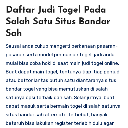
Daftar Judi Togel Pada
Salah Satu Situs Bandar
Sah
Seusai anda cukup mengerti berkenaan pasaran-
pasaran serta model permainan togel, jadi anda
mulai bisa coba hoki di saat main judi togel online.
Buat dapat main togel, tentunya tiap-tiap penjudi
atau bettor lantas butuh satu diantaranya situs
bandar togel yang bisa memutuskan di salah
satunya opsi terbaik dan sah. Selanjutnya, buat
dapat masuk serta bermain togel di salah satunya
situs bandar sah alternatif terhebat, banyak
betaruh bisa lakukan register terlebih dulu agar