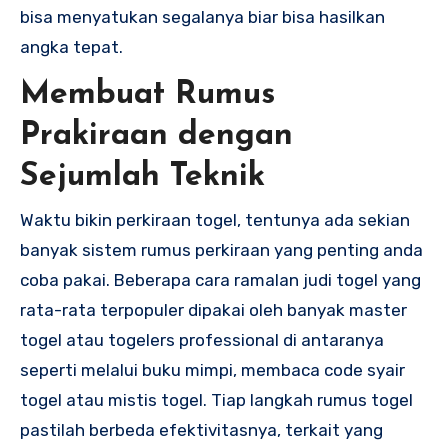
bisa menyatukan segalanya biar bisa hasilkan
angka tepat.
Membuat Rumus
Prakiraan dengan
Sejumlah Teknik
Waktu bikin perkiraan togel, tentunya ada sekian
banyak sistem rumus perkiraan yang penting anda
coba pakai. Beberapa cara ramalan judi togel yang
rata-rata terpopuler dipakai oleh banyak master
togel atau togelers professional di antaranya
seperti melalui buku mimpi, membaca code syair
togel atau mistis togel. Tiap langkah rumus togel
pastilah berbeda efektivitasnya, terkait yang