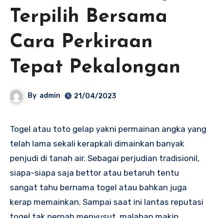
Terpilih Bersama
Cara Perkiraan
Tepat Pekalongan
By
admin
21/04/2023
Togel atau toto gelap yakni permainan angka yang
telah lama sekali kerapkali dimainkan banyak
penjudi di tanah air. Sebagai perjudian tradisionil,
siapa-siapa saja bettor atau betaruh tentu
sangat tahu bernama togel atau bahkan juga
kerap memainkan. Sampai saat ini lantas reputasi
togel tak pernah menyusut, malahan makin