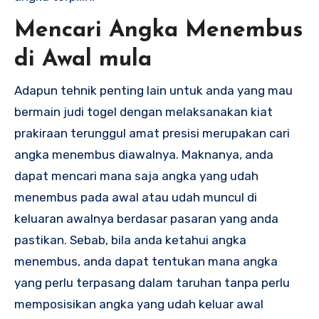
Mencari Angka Menembus
di Awal mula
Adapun tehnik penting lain untuk anda yang mau
bermain judi togel dengan melaksanakan kiat
prakiraan terunggul amat presisi merupakan cari
angka menembus diawalnya. Maknanya, anda
dapat mencari mana saja angka yang udah
menembus pada awal atau udah muncul di
keluaran awalnya berdasar pasaran yang anda
pastikan. Sebab, bila anda ketahui angka
menembus, anda dapat tentukan mana angka
yang perlu terpasang dalam taruhan tanpa perlu
memposisikan angka yang udah keluar awal