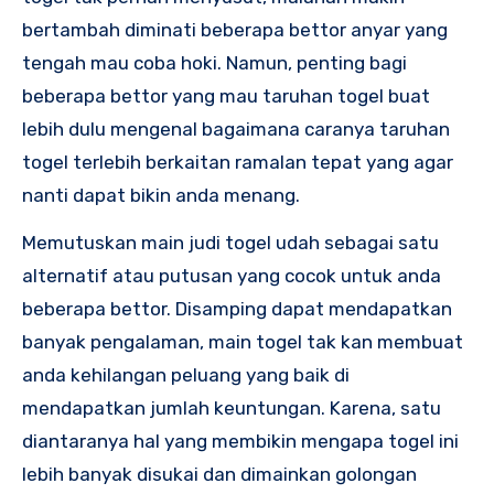
bertambah diminati beberapa bettor anyar yang
tengah mau coba hoki. Namun, penting bagi
beberapa bettor yang mau taruhan togel buat
lebih dulu mengenal bagaimana caranya taruhan
togel terlebih berkaitan ramalan tepat yang agar
nanti dapat bikin anda menang.
Memutuskan main judi togel udah sebagai satu
alternatif atau putusan yang cocok untuk anda
beberapa bettor. Disamping dapat mendapatkan
banyak pengalaman, main togel tak kan membuat
anda kehilangan peluang yang baik di
mendapatkan jumlah keuntungan. Karena, satu
diantaranya hal yang membikin mengapa togel ini
lebih banyak disukai dan dimainkan golongan