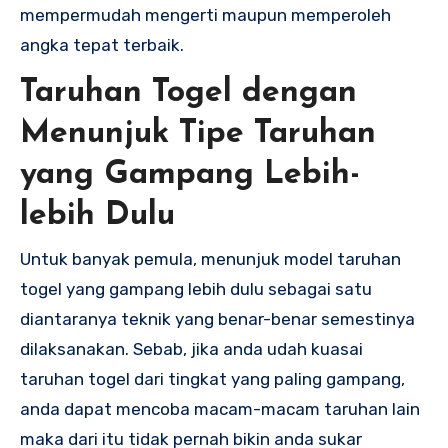
mempermudah mengerti maupun memperoleh
angka tepat terbaik.
Taruhan Togel dengan
Menunjuk Tipe Taruhan
yang Gampang Lebih-
lebih Dulu
Untuk banyak pemula, menunjuk model taruhan
togel yang gampang lebih dulu sebagai satu
diantaranya teknik yang benar-benar semestinya
dilaksanakan. Sebab, jika anda udah kuasai
taruhan togel dari tingkat yang paling gampang,
anda dapat mencoba macam-macam taruhan lain
maka dari itu tidak pernah bikin anda sukar