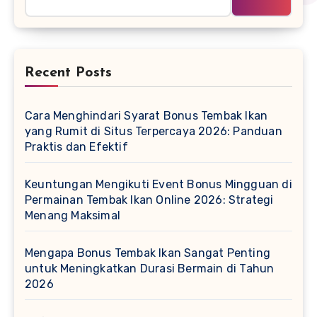
Recent Posts
Cara Menghindari Syarat Bonus Tembak Ikan
yang Rumit di Situs Terpercaya 2026: Panduan
Praktis dan Efektif
Keuntungan Mengikuti Event Bonus Mingguan di
Permainan Tembak Ikan Online 2026: Strategi
Menang Maksimal
Mengapa Bonus Tembak Ikan Sangat Penting
untuk Meningkatkan Durasi Bermain di Tahun
2026