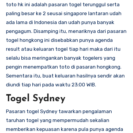
toto hk ini adalah pasaran togel terunggul serta
paling besar ke 2 seusai singapore lantaran udah
ada lama di Indonesia dan udah punya banyak
pengagum. Disamping itu, menariknya dari pasaran
togel hongkong ini disebabkan punya agenda
result atau keluaran togel tiap hari maka dari itu
selalu bisa meringankan banyak togelers yang
pengin menempatkan toto di pasaran hongkong.
Sementara itu, buat keluaran hasilnya sendir akan
diundi tiap hari pada waktu 23:00 WIB.
Togel Sydney
Pasaran togel Sydney tawarkan pengalaman
taruhan togel yang mempermudah sekalian
memberikan kepuasan karena pula punya agenda