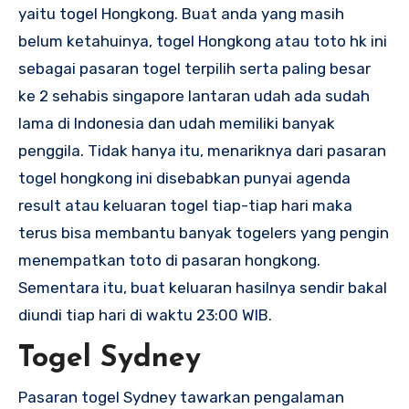
yaitu togel Hongkong. Buat anda yang masih
belum ketahuinya, togel Hongkong atau toto hk ini
sebagai pasaran togel terpilih serta paling besar
ke 2 sehabis singapore lantaran udah ada sudah
lama di Indonesia dan udah memiliki banyak
penggila. Tidak hanya itu, menariknya dari pasaran
togel hongkong ini disebabkan punyai agenda
result atau keluaran togel tiap-tiap hari maka
terus bisa membantu banyak togelers yang pengin
menempatkan toto di pasaran hongkong.
Sementara itu, buat keluaran hasilnya sendir bakal
diundi tiap hari di waktu 23:00 WIB.
Togel Sydney
Pasaran togel Sydney tawarkan pengalaman