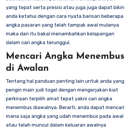
yang tepat serta presisi atau juga juga dapat bikin
anda ketahui dengan cara nyata barisan beberapa
angka pasaran yang telah tampak awal mulanya
maka dari itu bakal menambahkan kelapangan
dalam cari angka terunggul.
Mencari Angka Menembus
di Awalan
Tentang hal panduan penting lain untuk anda yang
pengin main judi togel dengan mengerjakan kiat
perkiraan terpilih amat tepat yakni cari angka
menembus diawalnya. Berarti, anda dapat mencari
mana saja angka yang udah menembus pada awal
atau telah muncul dalam keluaran awalnya