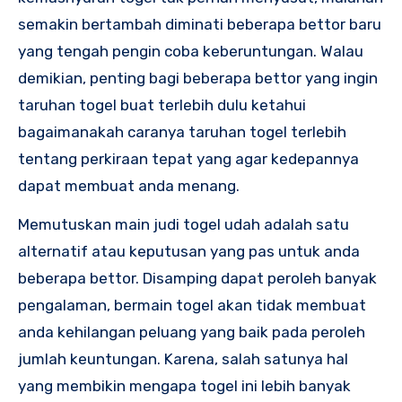
semakin bertambah diminati beberapa bettor baru
yang tengah pengin coba keberuntungan. Walau
demikian, penting bagi beberapa bettor yang ingin
taruhan togel buat terlebih dulu ketahui
bagaimanakah caranya taruhan togel terlebih
tentang perkiraan tepat yang agar kedepannya
dapat membuat anda menang.
Memutuskan main judi togel udah adalah satu
alternatif atau keputusan yang pas untuk anda
beberapa bettor. Disamping dapat peroleh banyak
pengalaman, bermain togel akan tidak membuat
anda kehilangan peluang yang baik pada peroleh
jumlah keuntungan. Karena, salah satunya hal
yang membikin mengapa togel ini lebih banyak