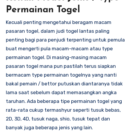
Permainan Togel
Kecuali penting mengetahui beragam macam
pasaran togel, dalam judi togel lantas paling
penting bagi para penjudi terpenting untuk pemula
buat mengerti pula macam-macam atau type
permainan togel. Di masing-masing macam
pasaran togel mana pun pastilah terus siapkan
bermacam type permainan togelnya yang nanti
bakal pemain / bettor putuskan diantaranya tidak
lama saat sebelum dapat memasangkan angka
taruhan. Ada beberapa tipe permainan togel yang
rata-rata cukup termashyur seperti tusuk bebas,
2D, 3D, 4D, tusuk naga, shio, tusuk tepat dan
banyak juga beberapa jenis yang lain.