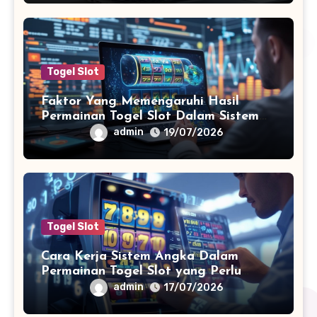
Togel Slot
Faktor Yang Memengaruhi Hasil
Permainan Togel Slot Dalam Sistem
Digital: Analisis dan Insight
admin
19/07/2026
Togel Slot
Cara Kerja Sistem Angka Dalam
Permainan Togel Slot yang Perlu
Diketahui untuk Menang
admin
17/07/2026