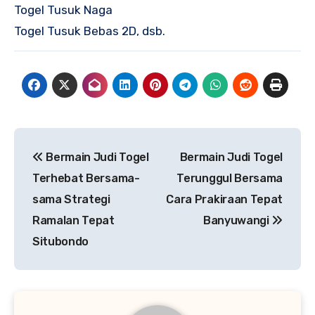
Togel Tusuk Naga
Togel Tusuk Bebas 2D, dsb.
Post
Bermain Judi Togel
Bermain Judi Togel
navigation
Terhebat Bersama-
Terunggul Bersama
sama Strategi
Cara Prakiraan Tepat
Ramalan Tepat
Banyuwangi
Situbondo