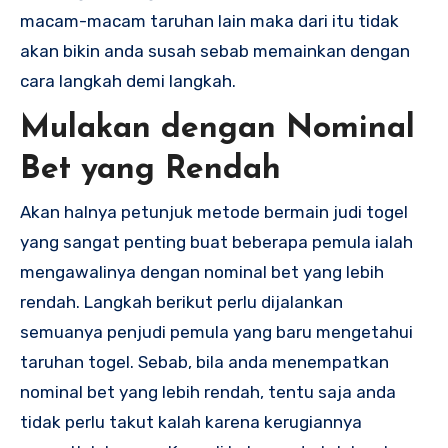
macam-macam taruhan lain maka dari itu tidak
akan bikin anda susah sebab memainkan dengan
cara langkah demi langkah.
Mulakan dengan Nominal
Bet yang Rendah
Akan halnya petunjuk metode bermain judi togel
yang sangat penting buat beberapa pemula ialah
mengawalinya dengan nominal bet yang lebih
rendah. Langkah berikut perlu dijalankan
semuanya penjudi pemula yang baru mengetahui
taruhan togel. Sebab, bila anda menempatkan
nominal bet yang lebih rendah, tentu saja anda
tidak perlu takut kalah karena kerugiannya