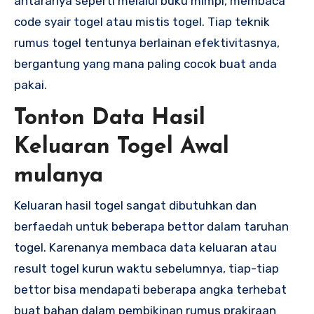
antaranya seperti melalui buku mimpi, membaca
code syair togel atau mistis togel. Tiap teknik
rumus togel tentunya berlainan efektivitasnya,
bergantung yang mana paling cocok buat anda
pakai.
Tonton Data Hasil
Keluaran Togel Awal
mulanya
Keluaran hasil togel sangat dibutuhkan dan
berfaedah untuk beberapa bettor dalam taruhan
togel. Karenanya membaca data keluaran atau
result togel kurun waktu sebelumnya, tiap-tiap
bettor bisa mendapati beberapa angka terhebat
buat bahan dalam pembikinan rumus prakiraan