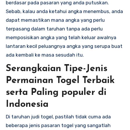
berdasar pada pasaran yang anda putuskan.
Sebab, kalau anda ketahui angka menembus, anda
dapat memastikan mana angka yang perlu
terpasang dalam taruhan tanpa ada perlu
memposisikan angka yang telah keluar awalnya
lantaran kecil peluangnya angka yang serupa buat
ada kembali ke masa sesudah itu.
Serangkaian Tipe-Jenis
Permainan Togel Terbaik
serta Paling populer di
Indonesia
Di taruhan judi togel, pastilah tidak cuma ada
beberapa jenis pasaran togel yang sangatlah