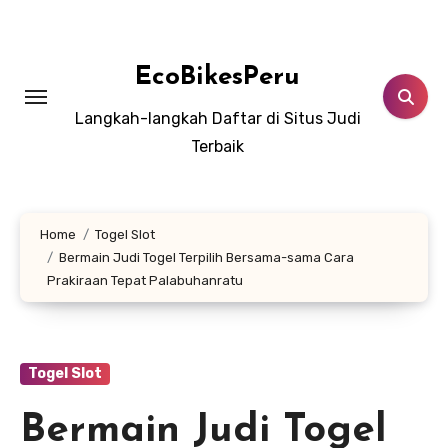
Skip
to
content
EcoBikesPeru
Langkah-langkah Daftar di Situs Judi
Terbaik
Home
Togel Slot
Bermain Judi Togel Terpilih Bersama-sama Cara
Prakiraan Tepat Palabuhanratu
Togel Slot
Bermain Judi Togel