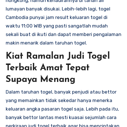
hongkong, namun kehadirannya di tanah air
lumayan banyak disukai. Lebih-lebih lagi, togel
Cambodia punyai jam result keluaran togel di
waktu 11:00 WIB yang pasti sangatlah mudah
sekali buat di ikuti dan dapat memberi pengalaman
makin menarik dalam taruhan togel.
Kiat Ramalan Judi Togel
Terbaik Amat Tepat
Supaya Menang
Dalam taruhan togel, banyak penjudi atau bettor
yang memainkan tidak sekedar hanya menerka
keluaran angka pasaran togel saja. Lebih pada itu,
banyak bettor lantas mesti kuasai sejumlah cara
perkiraan judi togel terbaik agar bisa menciptakan