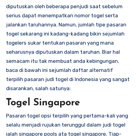
diputuskan oleh beberapa penjudi saat sebelum
serius dapat menempatkan nomor togel serta
jalankan taruhannya. Namun, jumlah tipe pasaran
togel sekarang ini kadang-kadang bikin sejumlah
togelers sukar tentukan pasaran yang mana
seharusnya diputuskan dalam taruhan. Biar hal
semacam itu tak membuat anda kebingungan,
baca di bawah ini sejumlah daftar alternatif
terpilih pasaran judi togel di Indonesia yang sangat
disarankan, salah satunya:
Togel Singapore
Pasaran togel opsi terpilih yang pertama-kali yang
selalu menjadi rujukan terunggul dalam judi togel
ialah singapore pools ata togel singapore. Tiap-