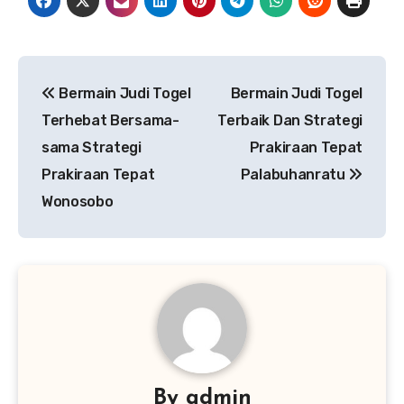
Post
Bermain Judi Togel
Bermain Judi Togel
navigation
Terhebat Bersama-
Terbaik Dan Strategi
sama Strategi
Prakiraan Tepat
Prakiraan Tepat
Palabuhanratu
Wonosobo
By
admin