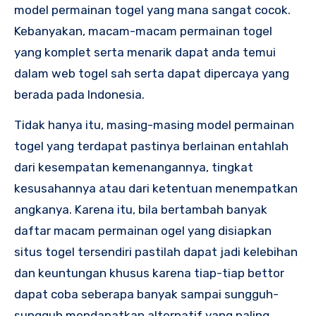
model permainan togel yang mana sangat cocok.
Kebanyakan, macam-macam permainan togel
yang komplet serta menarik dapat anda temui
dalam web togel sah serta dapat dipercaya yang
berada pada Indonesia.
Tidak hanya itu, masing-masing model permainan
togel yang terdapat pastinya berlainan entahlah
dari kesempatan kemenangannya, tingkat
kesusahannya atau dari ketentuan menempatkan
angkanya. Karena itu, bila bertambah banyak
daftar macam permainan ogel yang disiapkan
situs togel tersendiri pastilah dapat jadi kelebihan
dan keuntungan khusus karena tiap-tiap bettor
dapat coba seberapa banyak sampai sungguh-
sungguh mendapatkan alternatif yang paling