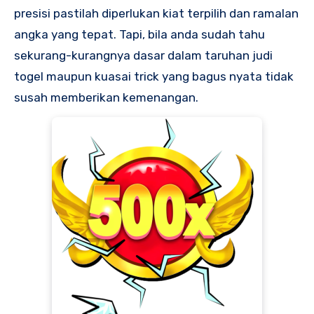
presisi pastilah diperlukan kiat terpilih dan ramalan
angka yang tepat. Tapi, bila anda sudah tahu
sekurang-kurangnya dasar dalam taruhan judi
togel maupun kuasai trick yang bagus nyata tidak
susah memberikan kemenangan.