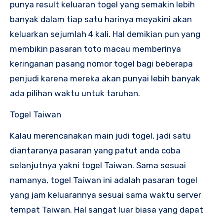
punya result keluaran togel yang semakin lebih
banyak dalam tiap satu harinya meyakini akan
keluarkan sejumlah 4 kali. Hal demikian pun yang
membikin pasaran toto macau memberinya
keringanan pasang nomor togel bagi beberapa
penjudi karena mereka akan punyai lebih banyak
ada pilihan waktu untuk taruhan.
Togel Taiwan
Kalau merencanakan main judi togel, jadi satu
diantaranya pasaran yang patut anda coba
selanjutnya yakni togel Taiwan. Sama sesuai
namanya, togel Taiwan ini adalah pasaran togel
yang jam keluarannya sesuai sama waktu server
tempat Taiwan. Hal sangat luar biasa yang dapat