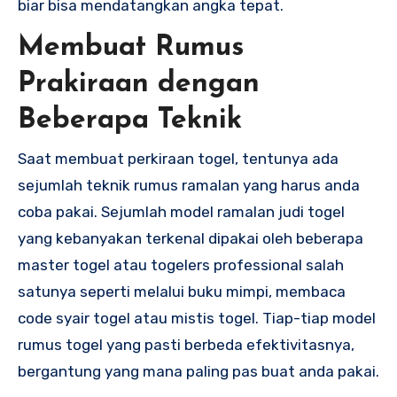
biar bisa mendatangkan angka tepat.
Membuat Rumus
Prakiraan dengan
Beberapa Teknik
Saat membuat perkiraan togel, tentunya ada
sejumlah teknik rumus ramalan yang harus anda
coba pakai. Sejumlah model ramalan judi togel
yang kebanyakan terkenal dipakai oleh beberapa
master togel atau togelers professional salah
satunya seperti melalui buku mimpi, membaca
code syair togel atau mistis togel. Tiap-tiap model
rumus togel yang pasti berbeda efektivitasnya,
bergantung yang mana paling pas buat anda pakai.