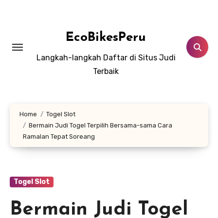
Skip
to
content
EcoBikesPeru
Langkah-langkah Daftar di Situs Judi
Terbaik
Home
Togel Slot
Bermain Judi Togel Terpilih Bersama-sama Cara
Ramalan Tepat Soreang
Togel Slot
Bermain Judi Togel