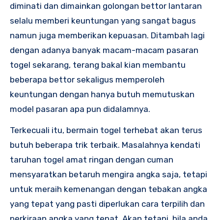
diminati dan dimainkan golongan bettor lantaran
selalu memberi keuntungan yang sangat bagus
namun juga memberikan kepuasan. Ditambah lagi
dengan adanya banyak macam-macam pasaran
togel sekarang, terang bakal kian membantu
beberapa bettor sekaligus memperoleh
keuntungan dengan hanya butuh memutuskan
model pasaran apa pun didalamnya.
Terkecuali itu, bermain togel terhebat akan terus
butuh beberapa trik terbaik. Masalahnya kendati
taruhan togel amat ringan dengan cuman
mensyaratkan betaruh mengira angka saja, tetapi
untuk meraih kemenangan dengan tebakan angka
yang tepat yang pasti diperlukan cara terpilih dan
perkiraan angka yang tepat. Akan tetapi, bila anda