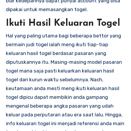
biar kedepannya dapat punyai account yang bisa
dipakai untuk memasangkan togel.
Ikuti Hasil Keluaran Togel
Hal yang paling utama bagi beberapa bettor yang
bermain judi togel ialah meng ikuti tiap-tiap
keluaran hasil togel berdasar pasaran yang
diputuskannya itu. Masing-masing model pasaran
togel mana saja pasti keluarkan keluaran hasil
togel dari kurun waktu sebelumnya. Nach,
keutamaan anda mesti meng ikuti keluaran hasil
togel dipicu dapat membikin anda gampang
mengenal beberapa angka pasaran yang udah
keluar pada perputaran atau era saat lalu. Hingga,
info keluaran togel ini menjadi referensi anda main