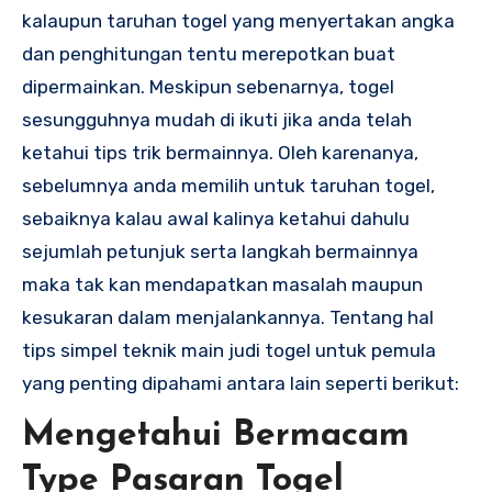
kalaupun taruhan togel yang menyertakan angka
dan penghitungan tentu merepotkan buat
dipermainkan. Meskipun sebenarnya, togel
sesungguhnya mudah di ikuti jika anda telah
ketahui tips trik bermainnya. Oleh karenanya,
sebelumnya anda memilih untuk taruhan togel,
sebaiknya kalau awal kalinya ketahui dahulu
sejumlah petunjuk serta langkah bermainnya
maka tak kan mendapatkan masalah maupun
kesukaran dalam menjalankannya. Tentang hal
tips simpel teknik main judi togel untuk pemula
yang penting dipahami antara lain seperti berikut:
Mengetahui Bermacam
Type Pasaran Togel