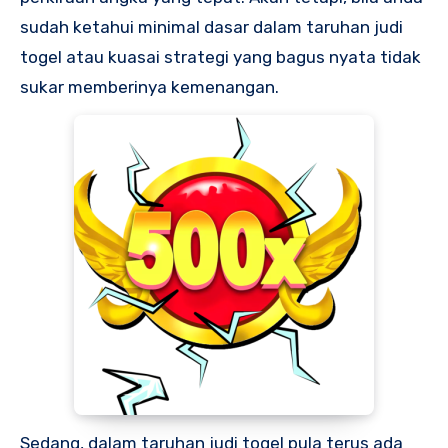
sudah ketahui minimal dasar dalam taruhan judi
togel atau kuasai strategi yang bagus nyata tidak
sukar memberinya kemenangan.
Sedang, dalam taruhan judi togel pula terus ada