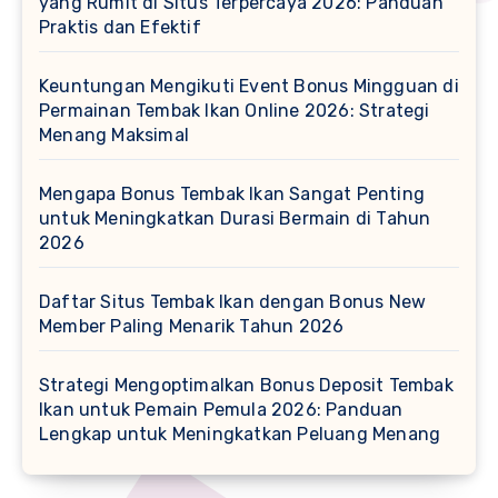
yang Rumit di Situs Terpercaya 2026: Panduan
Praktis dan Efektif
Keuntungan Mengikuti Event Bonus Mingguan di
Permainan Tembak Ikan Online 2026: Strategi
Menang Maksimal
Mengapa Bonus Tembak Ikan Sangat Penting
untuk Meningkatkan Durasi Bermain di Tahun
2026
Daftar Situs Tembak Ikan dengan Bonus New
Member Paling Menarik Tahun 2026
Strategi Mengoptimalkan Bonus Deposit Tembak
Ikan untuk Pemain Pemula 2026: Panduan
Lengkap untuk Meningkatkan Peluang Menang