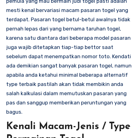
pemula yang mau bermain judi togel pasti adalah
mesti kenal bervariasi macam pasaran togel yang
terdapat. Pasaran togel betul-betul awalnya tidak
pernah lepas dari yang bernama taruhan togel,
karena satu diantara dari beberapa model pasaran
juga wajib ditetapkan tiap-tiap bettor saat
sebelum dapat menempatkan nomor toto. Kendati
ada demikian sangat banyak pasaran togel, namun
apabila anda ketahui minimal beberapa alternatif
type terbaik pastilah akan tidak membikin anda
salah kalkulasi dalam memutuskan pasaran yang
pas dan sanggup memberikan peruntungan yang
bagus.
Kenali Macam-Jenis / Type