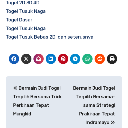
Togel 2D 3D 4D
Togel Tusuk Naga
Togel Dasar
Togel Tusuk Naga
Togel Tusuk Bebas 2D, dan seterusnya.
Post
Bermain Judi Togel
Bermain Judi Togel
navigation
Terpilih Bersama Trick
Terpilih Bersama-
Perkiraan Tepat
sama Strategi
Mungkid
Prakiraan Tepat
Indramayu