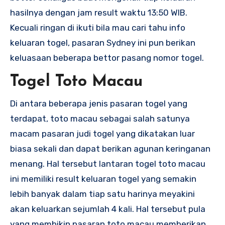
hasilnya dengan jam result waktu 13:50 WIB.
Kecuali ringan di ikuti bila mau cari tahu info
keluaran togel, pasaran Sydney ini pun berikan
keluasaan beberapa bettor pasang nomor togel.
Togel Toto Macau
Di antara beberapa jenis pasaran togel yang
terdapat, toto macau sebagai salah satunya
macam pasaran judi togel yang dikatakan luar
biasa sekali dan dapat berikan agunan keringanan
menang. Hal tersebut lantaran togel toto macau
ini memiliki result keluaran togel yang semakin
lebih banyak dalam tiap satu harinya meyakini
akan keluarkan sejumlah 4 kali. Hal tersebut pula
yang membikin pasaran toto macau memberikan